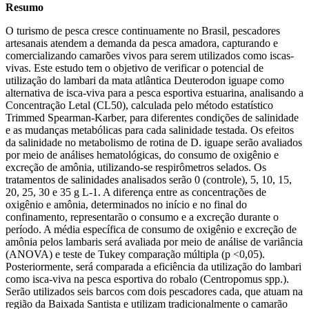
Resumo
O turismo de pesca cresce continuamente no Brasil, pescadores
artesanais atendem a demanda da pesca amadora, capturando e
comercializando camarões vivos para serem utilizados como iscas-
vivas. Este estudo tem o objetivo de verificar o potencial de
utilização do lambari da mata atlântica Deuterodon iguape como
alternativa de isca-viva para a pesca esportiva estuarina, analisando a
Concentração Letal (CL50), calculada pelo método estatístico
Trimmed Spearman-Karber, para diferentes condições de salinidade
e as mudanças metabólicas para cada salinidade testada. Os efeitos
da salinidade no metabolismo de rotina de D. iguape serão avaliados
por meio de análises hematológicas, do consumo de oxigênio e
excreção de amônia, utilizando-se respirômetros selados. Os
tratamentos de salinidades analisados serão 0 (controle), 5, 10, 15,
20, 25, 30 e 35 g L-1. A diferença entre as concentrações de
oxigênio e amônia, determinados no início e no final do
confinamento, representarão o consumo e a excreção durante o
período. A média específica de consumo de oxigênio e excreção de
amônia pelos lambaris será avaliada por meio de análise de variância
(ANOVA) e teste de Tukey comparação múltipla (p <0,05).
Posteriormente, será comparada a eficiência da utilização do lambari
como isca-viva na pesca esportiva do robalo (Centropomus spp.).
Serão utilizados seis barcos com dois pescadores cada, que atuam na
região da Baixada Santista e utilizam tradicionalmente o camarão