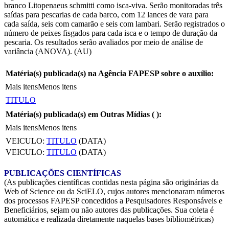
branco Litopenaeus schmitti como isca-viva. Serão monitoradas três
saídas para pescarias de cada barco, com 12 lances de vara para
cada saída, seis com camarão e seis com lambari. Serão registrados o
número de peixes fisgados para cada isca e o tempo de duração da
pescaria. Os resultados serão avaliados por meio de análise de
variância (ANOVA). (AU)
Matéria(s) publicada(s) na Agência FAPESP sobre o auxílio:
Mais itens
Menos itens
TITULO
Matéria(s) publicada(s) em Outras Mídias (
):
Mais itens
Menos itens
VEICULO:
TITULO
(DATA)
VEICULO:
TITULO
(DATA)
PUBLICAÇÕES CIENTÍFICAS
(As publicações científicas contidas nesta página são originárias da
Web of Science ou da SciELO, cujos autores mencionaram números
dos processos FAPESP concedidos a Pesquisadores Responsáveis e
Beneficiários, sejam ou não autores das publicações. Sua coleta é
automática e realizada diretamente naquelas bases bibliométricas)