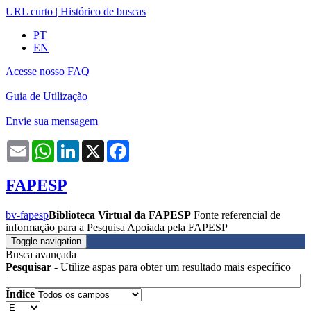
URL curto
|
Histórico de buscas
PT
EN
Acesse nosso FAQ
Guia de Utilização
Envie sua mensagem
Email
WhatsApp
LinkedIn
X
Facebook
FAPESP
bv-fapesp
Biblioteca Virtual da FAPESP
Fonte referencial de
informação para a Pesquisa Apoiada pela FAPESP
Toggle navigation
Busca avançada
Pesquisar
- Utilize aspas para obter um resultado mais específico
Índice