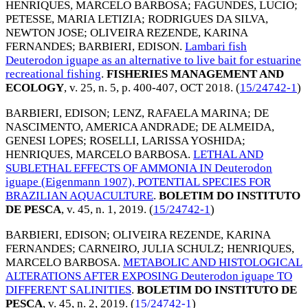
HENRIQUES, MARCELO BARBOSA
;
FAGUNDES, LUCIO
;
PETESSE, MARIA LETIZIA
;
RODRIGUES DA SILVA,
NEWTON JOSE
;
OLIVEIRA REZENDE, KARINA
FERNANDES
;
BARBIERI, EDISON
.
Lambari fish
Deuterodon iguape as an alternative to live bait for estuarine
recreational fishing
.
FISHERIES MANAGEMENT AND
ECOLOGY
, v. 25, n. 5, p. 400-407,
OCT 2018
. (
15/24742-1
)
BARBIERI, EDISON
;
LENZ, RAFAELA MARINA
;
DE
NASCIMENTO, AMERICA ANDRADE
;
DE ALMEIDA,
GENESI LOPES
;
ROSELLI, LARISSA YOSHIDA
;
HENRIQUES, MARCELO BARBOSA
.
LETHAL AND
SUBLETHAL EFFECTS OF AMMONIA IN Deuterodon
iguape (Eigenmann 1907), POTENTIAL SPECIES FOR
BRAZILIAN AQUACULTURE
.
BOLETIM DO INSTITUTO
DE PESCA
, v. 45, n. 1,
2019
. (
15/24742-1
)
BARBIERI, EDISON
;
OLIVEIRA REZENDE, KARINA
FERNANDES
;
CARNEIRO, JULIA SCHULZ
;
HENRIQUES,
MARCELO BARBOSA
.
METABOLIC AND HISTOLOGICAL
ALTERATIONS AFTER EXPOSING Deuterodon iguape TO
DIFFERENT SALINITIES
.
BOLETIM DO INSTITUTO DE
PESCA
, v. 45, n. 2,
2019
. (
15/24742-1
)