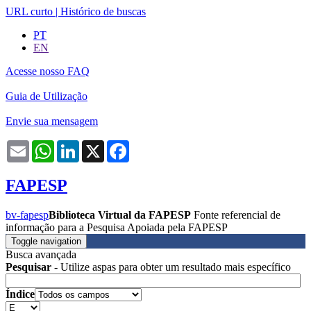
URL curto
|
Histórico de buscas
PT
EN
Acesse nosso FAQ
Guia de Utilização
Envie sua mensagem
Email
WhatsApp
LinkedIn
X
Facebook
FAPESP
bv-fapesp
Biblioteca Virtual da FAPESP
Fonte referencial de
informação para a Pesquisa Apoiada pela FAPESP
Toggle navigation
Busca avançada
Pesquisar
- Utilize aspas para obter um resultado mais específico
Índice