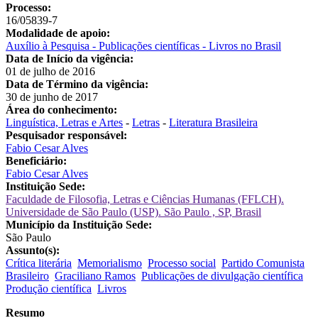
Processo:
16/05839-7
Modalidade de apoio:
Auxílio à Pesquisa - Publicações científicas - Livros no Brasil
Data de Início da vigência:
01 de julho de 2016
Data de Término da vigência:
30 de junho de 2017
Área do conhecimento:
Linguística, Letras e Artes
-
Letras
-
Literatura Brasileira
Pesquisador responsável:
Fabio Cesar Alves
Beneficiário:
Fabio Cesar Alves
Instituição Sede:
Faculdade de Filosofia, Letras e Ciências Humanas (FFLCH).
Universidade de São Paulo (USP). São Paulo , SP, Brasil
Município da Instituição Sede:
São Paulo
Assunto(s):
Crítica literária
Memorialismo
Processo social
Partido Comunista
Brasileiro
Graciliano Ramos
Publicações de divulgação científica
Produção científica
Livros
Resumo