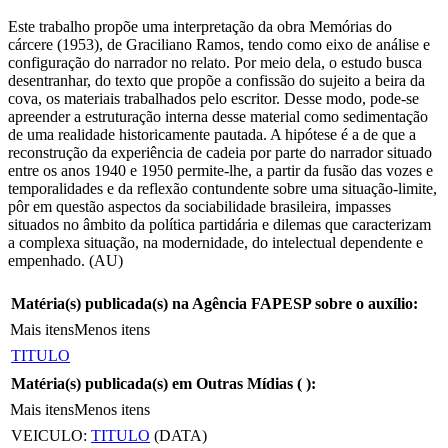
Este trabalho propõe uma interpretação da obra Memórias do
cárcere (1953), de Graciliano Ramos, tendo como eixo de análise e
configuração do narrador no relato. Por meio dela, o estudo busca
desentranhar, do texto que propõe a confissão do sujeito a beira da
cova, os materiais trabalhados pelo escritor. Desse modo, pode-se
apreender a estruturação interna desse material como sedimentação
de uma realidade historicamente pautada. A hipótese é a de que a
reconstrução da experiência de cadeia por parte do narrador situado
entre os anos 1940 e 1950 permite-lhe, a partir da fusão das vozes e
temporalidades e da reflexão contundente sobre uma situação-limite,
pôr em questão aspectos da sociabilidade brasileira, impasses
situados no âmbito da política partidária e dilemas que caracterizam
a complexa situação, na modernidade, do intelectual dependente e
empenhado. (AU)
Matéria(s) publicada(s) na Agência FAPESP sobre o auxílio:
Mais itens
Menos itens
TITULO
Matéria(s) publicada(s) em Outras Mídias (
):
Mais itens
Menos itens
VEICULO:
TITULO
(DATA)