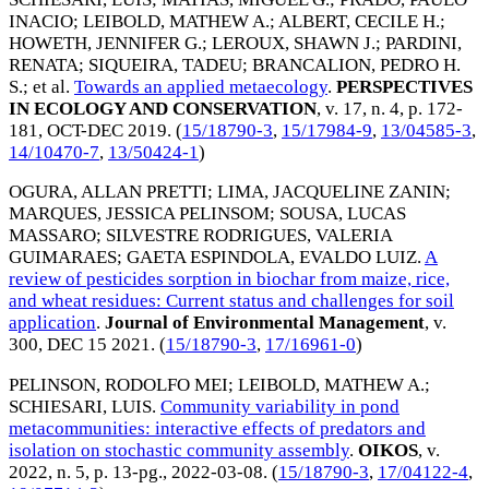
INACIO
;
LEIBOLD, MATHEW A.
;
ALBERT, CECILE H.
;
HOWETH, JENNIFER G.
;
LEROUX, SHAWN J.
;
PARDINI,
RENATA
;
SIQUEIRA, TADEU
;
BRANCALION, PEDRO H.
S.
; et al.
Towards an applied metaecology
.
PERSPECTIVES
IN ECOLOGY AND CONSERVATION
, v. 17, n. 4, p. 172-
181,
OCT-DEC 2019
. (
15/18790-3
,
15/17984-9
,
13/04585-3
,
14/10470-7
,
13/50424-1
)
OGURA, ALLAN PRETTI
;
LIMA, JACQUELINE ZANIN
;
MARQUES, JESSICA PELINSOM
;
SOUSA, LUCAS
MASSARO
;
SILVESTRE RODRIGUES, VALERIA
GUIMARAES
;
GAETA ESPINDOLA, EVALDO LUIZ
.
A
review of pesticides sorption in biochar from maize, rice,
and wheat residues: Current status and challenges for soil
application
.
Journal of Environmental Management
, v.
300,
DEC 15 2021
. (
15/18790-3
,
17/16961-0
)
PELINSON, RODOLFO MEI
;
LEIBOLD, MATHEW A.
;
SCHIESARI, LUIS
.
Community variability in pond
metacommunities: interactive effects of predators and
isolation on stochastic community assembly
.
OIKOS
, v.
2022, n. 5, p. 13-pg.,
2022-03-08
. (
15/18790-3
,
17/04122-4
,