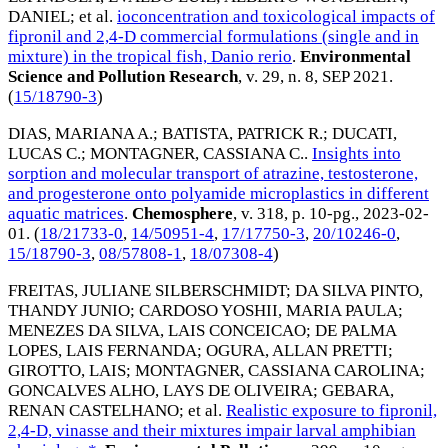
DANIEL
; et al.
ioconcentration and toxicological impacts of
fipronil and 2,4-D commercial formulations (single and in
mixture) in the tropical fish, Danio rerio
.
Environmental
Science and Pollution Research
, v. 29, n. 8,
SEP 2021
.
(
15/18790-3
)
DIAS, MARIANA A.
;
BATISTA, PATRICK R.
;
DUCATI,
LUCAS C.
;
MONTAGNER, CASSIANA C.
.
Insights into
sorption and molecular transport of atrazine, testosterone,
and progesterone onto polyamide microplastics in different
aquatic matrices
.
Chemosphere
, v. 318, p. 10-pg.,
2023-02-
01
. (
18/21733-0
,
14/50951-4
,
17/17750-3
,
20/10246-0
,
15/18790-3
,
08/57808-1
,
18/07308-4
)
FREITAS, JULIANE SILBERSCHMIDT
;
DA SILVA PINTO,
THANDY JUNIO
;
CARDOSO YOSHII, MARIA PAULA
;
MENEZES DA SILVA, LAIS CONCEICAO
;
DE PALMA
LOPES, LAIS FERNANDA
;
OGURA, ALLAN PRETTI
;
GIROTTO, LAIS
;
MONTAGNER, CASSIANA CAROLINA
;
GONCALVES ALHO, LAYS DE OLIVEIRA
;
GEBARA,
RENAN CASTELHANO
; et al.
Realistic exposure to fipronil,
2,4-D, vinasse and their mixtures impair larval amphibian