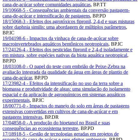
cana-de-açúcar sobre comunidades aquáticas
,
BP.TT
19/10668-5 - Consequências ambientais da conversão pastagem-
cana-de-açúcar e intensificação de pastagens
,
BP.PD
18/15068-3 - Efeitos dos agrotóxicos fipronil, 2,4-d e suas misturas
sobre daphnia similis: uma abordagem de múltiplos parâmetros
,
BP.IC
19/04198-6 - Impactos da vinhaça de cana-de-açúcar sobre
macroinvertebrados aquáticos bentônicos neotropicais
,
BP.IC
17/24126-4 - Efeitos dos pesticidas fipronil e 2,4-d isoladamente e
em mistura, sobre espécies nativas da biota aquática neotropical
,
BP.PD
18/03108-0 - O papel do teste com embrião de Peixe-Zebra na
avaliação integrada da qualidade da água em áreas de plantio de
cana-de-açúcar
,
BP.PD
17/23982-4 - Efeitos da intensificação no uso da terra sobre a
biomassa e produtividade de algas: uma simulação do isolamento
espacial e da aplicação de agroquímicos em sistemas aquáticos
experimentais
,
BP.IC
18/00771-0 - Impactos do manejo do solo em áreas de pastagens
extensivas convertidas em cultivos de cana-de-açúcar e em
pastagens intensivas
,
BP.DR
17/04858-0 - A produção do bioetanol no Brasil e suas
consequências ao ecossistema terrestre
,
BP.PD
17/18918-5 - Gestão de tecnologias geradas em projetos de
expansão da cana de açúcar e seus efeitos ambientais
,
BP.PD