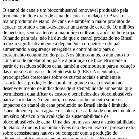
O etanol de cana é um biocombustível renovável produzido pela
fermentação do extrato de cana de açúcar e melaço. O Brasil o
maior produtor de etanol de cana e é também o maior produtor de
açúcar; cobrindo a cana-de-açúcar uma área de cerca de 10 milhões
de hectares, sendo a terceira maior área cultivada, após milho e soja.
Olhando para trás, não há dúvida que o etanol produzido no Brasil
reduziu significativamente a dependência do petróleo do país,
aumentando a segurança energética e contribuindo para o
crescimento econômico do país. Nos últimos anos, o aumento no
consumo de bioetanol no país e a produção de bioeletricidade a
partir de resíduos sólidos cana, também contribuíram para a redução
das emissões de gases do efeito estufa (GEE). No entanto, as
preocupações crescentes sobre os custos sociais e ambientais
associados à produção de etanol em grande escala levaram ao
desenvolvimento de indicadores de sustentabilidade ambiental que
permitissem quantificar os custos e benefícios dos biocombustíveis
para a sociedade. No entanto, o nosso conhecimento sobre os
impactos do etanol de cana produzido no Brasil ainda é limitado,
especialmente para a água e os solos, e essa falta de conhecimento é
um sério obstáculo na avaliação da sustentabilidade de
biocombustíveis de cana. Uma das premissas para a sustentabilidade
do etanol é que os biocombustíveis não devem exercer pressão extra
sobre ecossistemas nativos ou competir com a produção de
alimentos, utilizando as melhores terras agrícolas. Essa premissa