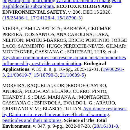
physiological, morphological and biochemical changes in
Raphidocelis subcapitata
.
ECOTOXICOLOGY AND
ENVIRONMENTAL SAFETY
, v. 206,
DEC 15 2020
.
(
15/25436-1
,
17/24126-4
,
15/18790-3
)
VIEIRA, CAMILA BATISTA
;
BARBOSA, GEDIMAR
PEREIRA
;
DOS SANTOS, ANA CAROLINA
;
LARA,
NELITON
;
MATEUS-BARROS, ERICK
;
PORTINHO, JORGE
LACO
;
SARMENTO, HUGO
;
PERBICHE-NEVES, GILMAR
;
MONTAGNER, CASSIANA C.
;
SCHIESARI, LUIS
; et al.
Keystone communities can rescue aquatic metacommunities
influenced by pesticide contamination
.
Ecological
Applications
, v. 35, n. 8, p. 16-pg.,
2025-12-01
. (
19/06291-
3
,
21/00619-7
,
15/18790-3
,
21/10639-5
)
MOREIRA, RAQUEL A.
;
CORDERO-DE-CASTRO,
ANDREA
;
POLO-CASTELLANO, CURRO
;
PINTO,
THANDY J. S.
;
DIAS, MARIANA A.
;
MONTAGNER,
CASSIANA C.
;
ESPINDOLA, EVALDO L. G.
;
ARAUJO,
CRISTIANO V. M.
;
BLASCO, JULIAN
.
Avoidance responses
by Danio rerio reveal interactive effects of warming,
pesticides and their mixtures
.
Science of The Total
Environment
, v. 847, p. 9-pg.,
2022-07-28
. (
20/16131-0
,