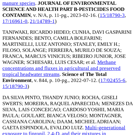
manure species
.
JOURNAL OF ENVIRONMENTAL
SCIENCE AND HEALTH PART B-PESTICIDES FOOD
CONTAMIN
, v. N/A, p. 11-pg.,
2023-02-16
. (
15/18790-3
,
17/16961-0
,
21/14789-1
)
TANIWAKI, RICARDO HIDEO
;
CUNHA, DAVI GASPARINI
FERNANDES
;
BENTO, CAMILA BOLFARINI
;
MARTINELLI, LUIZ ANTONIO
;
STANLEY, EMILY H.
;
FILOSO, SOLANGE
;
FERREIRA, MURILO DE SOUZA
;
FRANCA, MARCUS VINICIUS
;
RIBEIRO JUNIOR, JOSE
WAGNER
;
SCHIESARI, LUIS CESAR
; et al.
Methane
concentrations and fluxes in agricultural and preserved
tropical headwater streams
.
Science of The Total
Environment
, v. 844, p. 10-pg.,
2022-07-12
. (
17/02455-6
,
15/18790-3
)
DA SILVA PINTO, THANDY JUNIO
;
ROCHA, GISELI
SWERTS
;
MOREIRA, RAQUEL APARECIDA
;
MENEZES DA
SILVA, LAIS CONCEICAO
;
CARDOSO YOSHII, MARIA
PAULA
;
GOULART, BIANCA VELOSO
;
MONTAGNER,
CASSIANA CAROLINA
;
DAAM, MICHIEL ADRIAAN
;
GAETA ESPINDOLA, EVALDO LUIZ
.
Multi-generational
exposure to fipronil, 2,4-D, and their mixtures in