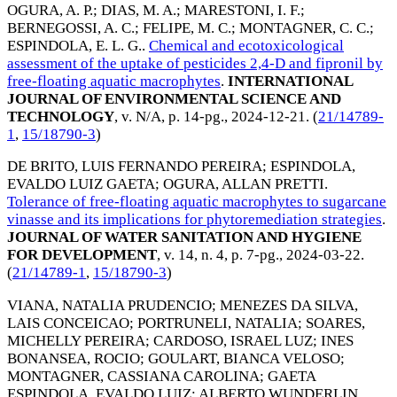
OGURA, A. P.
;
DIAS, M. A.
;
MARESTONI, I. F.
;
BERNEGOSSI, A. C.
;
FELIPE, M. C.
;
MONTAGNER, C. C.
;
ESPINDOLA, E. L. G.
.
Chemical and ecotoxicological
assessment of the uptake of pesticides 2,4-D and fipronil by
free-floating aquatic macrophytes
.
INTERNATIONAL
JOURNAL OF ENVIRONMENTAL SCIENCE AND
TECHNOLOGY
, v. N/A, p. 14-pg.,
2024-12-21
. (
21/14789-
1
,
15/18790-3
)
DE BRITO, LUIS FERNANDO PEREIRA
;
ESPINDOLA,
EVALDO LUIZ GAETA
;
OGURA, ALLAN PRETTI
.
Tolerance of free-floating aquatic macrophytes to sugarcane
vinasse and its implications for phytoremediation strategies
.
JOURNAL OF WATER SANITATION AND HYGIENE
FOR DEVELOPMENT
, v. 14, n. 4, p. 7-pg.,
2024-03-22
.
(
21/14789-1
,
15/18790-3
)
VIANA, NATALIA PRUDENCIO
;
MENEZES DA SILVA,
LAIS CONCEICAO
;
PORTRUNELI, NATALIA
;
SOARES,
MICHELLY PEREIRA
;
CARDOSO, ISRAEL LUZ
;
INES
BONANSEA, ROCIO
;
GOULART, BIANCA VELOSO
;
MONTAGNER, CASSIANA CAROLINA
;
GAETA
ESPINDOLA, EVALDO LUIZ
;
ALBERTO WUNDERLIN,