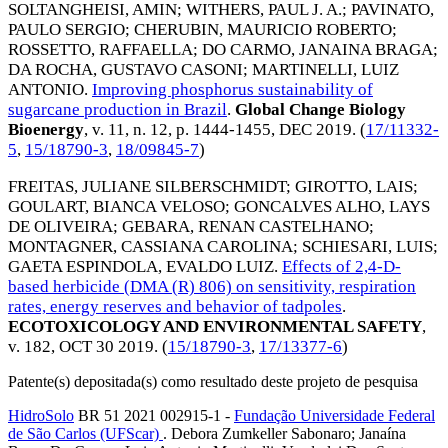
SOLTANGHEISI, AMIN
;
WITHERS, PAUL J. A.
;
PAVINATO,
PAULO SERGIO
;
CHERUBIN, MAURICIO ROBERTO
;
ROSSETTO, RAFFAELLA
;
DO CARMO, JANAINA BRAGA
;
DA ROCHA, GUSTAVO CASONI
;
MARTINELLI, LUIZ
ANTONIO
.
Improving phosphorus sustainability of
sugarcane production in Brazil
.
Global Change Biology
Bioenergy
, v. 11, n. 12, p. 1444-1455,
DEC 2019
. (
17/11332-
5
,
15/18790-3
,
18/09845-7
)
FREITAS, JULIANE SILBERSCHMIDT
;
GIROTTO, LAIS
;
GOULART, BIANCA VELOSO
;
GONCALVES ALHO, LAYS
DE OLIVEIRA
;
GEBARA, RENAN CASTELHANO
;
MONTAGNER, CASSIANA CAROLINA
;
SCHIESARI, LUIS
;
GAETA ESPINDOLA, EVALDO LUIZ
.
Effects of 2,4-D-
based herbicide (DMA (R) 806) on sensitivity, respiration
rates, energy reserves and behavior of tadpoles
.
ECOTOXICOLOGY AND ENVIRONMENTAL SAFETY
,
v. 182,
OCT 30 2019
. (
15/18790-3
,
17/13377-6
)
Patente(s) depositada(s) como resultado deste projeto de pesquisa
HidroSolo
BR 51 2021 002915-1 -
Fundação Universidade Federal
de São Carlos (UFScar)
. Debora Zumkeller Sabonaro; Janaína