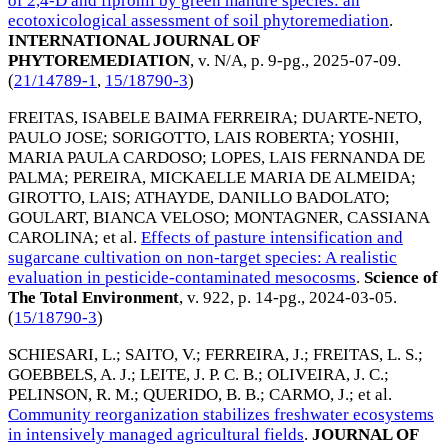
of 2,4-D and fipronil by green manure species: an
ecotoxicological assessment of soil phytoremediation
.
INTERNATIONAL JOURNAL OF
PHYTOREMEDIATION
, v. N/A, p. 9-pg.,
2025-07-09
.
(
21/14789-1
,
15/18790-3
)
FREITAS, ISABELE BAIMA FERREIRA
;
DUARTE-NETO,
PAULO JOSE
;
SORIGOTTO, LAIS ROBERTA
;
YOSHII,
MARIA PAULA CARDOSO
;
LOPES, LAIS FERNANDA DE
PALMA
;
PEREIRA, MICKAELLE MARIA DE ALMEIDA
;
GIROTTO, LAIS
;
ATHAYDE, DANILLO BADOLATO
;
GOULART, BIANCA VELOSO
;
MONTAGNER, CASSIANA
CAROLINA
; et al.
Effects of pasture intensification and
sugarcane cultivation on non-target species: A realistic
evaluation in pesticide-contaminated mesocosms
.
Science of
The Total Environment
, v. 922, p. 14-pg.,
2024-03-05
.
(
15/18790-3
)
SCHIESARI, L.
;
SAITO, V.
;
FERREIRA, J.
;
FREITAS, L. S.
;
GOEBBELS, A. J.
;
LEITE, J. P. C. B.
;
OLIVEIRA, J. C.
;
PELINSON, R. M.
;
QUERIDO, B. B.
;
CARMO, J.
; et al.
Community reorganization stabilizes freshwater ecosystems
in intensively managed agricultural fields
.
JOURNAL OF