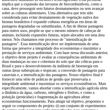
implica que a expansão das lavouras de biocombustíveis, como a
cana, deve prosseguir sem futuros desmatamentos ou sem avançar
sobre as culturas alimentares. Uma alternativa que tem sido
considerada para evitar desmatamento de vegetação nativa dos
biomas brasileiros é expandir culturas energéticas em áreas de
pastagens degradadas ou subutilizadas. A fim de liberar pastagens
para outros usos, propõe-se que o mesmo número de cabeças de
animais, incluindo expansões futuras, sejam alocados em uma área
menor. Nós chamamos este processo de "intensificação de
pastagens". Essa intensificação deve ser implementada de uma
forma que preserve a integridade dos ecossistemas e maximize a
prestação de serviços ambientais. Com base nessa discussão anterior,
o objetivo deste projeto é avaliar as consequências ambientais de
duas mudanças no uso e cobertura do solo que são críticas para o
Brasil e para o desenvolvimento da indústria de bioenergia em
outras áreas subtropicais e tropicais: a conversão de pastagens para
canaviais e, a intensificação das pastagens. Nosso objetivo final é
fornecer uma série de práticas de gestão que preservaria a
integridade ambiental e maximizar os serviços ecossistêmicos. Mais
especificamente, vamos abordar como a intensificação agrícola afeta
a dinâmica da água, carbono, nitrogênio e fósforo, e como a
poluição (pesticidas) e fragmentação da agricultura afetar
ecossistemas funcionamento. Para atingir tal objetivo, propomos o
seguir os componentes do projeto: (i) um conjunto de experimentos