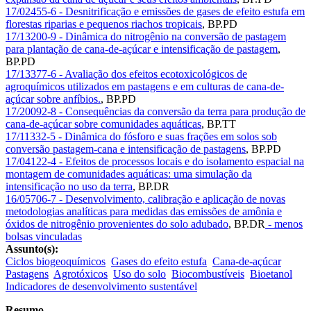
17/02455-6 - Desnitrificação e emissões de gases de efeito estufa em
florestas riparias e pequenos riachos tropicais
,
BP.PD
17/13200-9 - Dinâmica do nitrogênio na conversão de pastagem
para plantação de cana-de-açúcar e intensificação de pastagem
,
BP.PD
17/13377-6 - Avaliação dos efeitos ecotoxicológicos de
agroquímicos utilizados em pastagens e em culturas de cana-de-
açúcar sobre anfíbios.
,
BP.PD
17/20092-8 - Consequências da conversão da terra para produção de
cana-de-açúcar sobre comunidades aquáticas
,
BP.TT
17/11332-5 - Dinâmica do fósforo e suas frações em solos sob
conversão pastagem-cana e intensificação de pastagens
,
BP.PD
17/04122-4 - Efeitos de processos locais e do isolamento espacial na
montagem de comunidades aquáticas: uma simulação da
intensificação no uso da terra
,
BP.DR
16/05706-7 - Desenvolvimento, calibração e aplicação de novas
metodologias analíticas para medidas das emissões de amônia e
óxidos de nitrogênio provenientes do solo adubado
,
BP.DR
- menos
bolsas vinculadas
Assunto(s):
Ciclos biogeoquímicos
Gases do efeito estufa
Cana-de-açúcar
Pastagens
Agrotóxicos
Uso do solo
Biocombustíveis
Bioetanol
Indicadores de desenvolvimento sustentável
Resumo