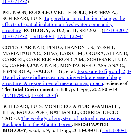
18/07714-2
)
PELINSON, RODOLFO MEI
;
LEIBOLD, MATHEW A.
;
SCHIESARI, LUIS
.
Top predator introduction changes the
effects of spatial isolation on freshwater community
structure
.
ECOLOGY
, v. 102, n. 11,
SEP 2021
. (
14/16320-7
,
18/07714-2
,
15/18790-3
,
17/04122-4
)
COTTA, CARINA P.
;
PINTO, THANDY J. S.
;
YOSHII,
MARIA PAULA C.
;
SILVA, LAIS C. M.
;
OGURA, ALLAN P.
;
GABRIEL, GABRIELE VERONICA M.
;
SCHIESARI, LUIZ
C.
;
CARMO, JANAINA B.
;
MONTAGNER, CASSIANA C.
;
ESPINDOLA, EVALDO L. G.
; et al.
Exposure to fipronil, 2,4-
D and vinasse influences macroinvertebrate assemblage
structure: An experimental mesocosm approach
.
Science of
The Total Environment
, v. 888, p. 11-pg.,
2023-05-19
.
(
15/18790-3
,
17/24126-4
)
SCHIESARI, LUIS
;
MONTEIRO, ARTUR SGAMBATTI
;
ILHA, PAULO
;
POPE, NATHANIEL
;
CORREA, DECIO
TADEU
.
The ecology of a system of natural mesocosms:
Rock pools in the Atlantic Forest
.
FRESHWATER
BIOLOGY
, v. 63, n. 9, p. 11-pg.,
2018-09-01
. (
15/18790-3
,