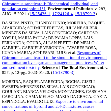
Chironomus sancticaroli: Biochemical, individual, and
population endpoints{*}
.
Environmental Pollution
, v. 283,
AUG 15 2021
. (
15/25436-1
,
17/24126-4
,
15/18790-3
)
DA SILVA PINTO, THANDY JUNIO
;
MOREIRA, RAQUEL
APARECIDA
;
SCHMIDT FREITAS, JULIANE SILBER
;
MENEZES DA SILVA, LAIS CONCEICAO
;
CARDOSO
YOSHII, MARIA PAULA
;
DE PALMA LOPES, LAIS
FERNANDA
;
OGURA, ALLAN PRETTI
;
DE MELLO
GABRIEL, GABRIELE VERONICA
;
TAVARES ROSA,
LUANA MARIA
;
SCHIESARI, LUIS
; et al.
Responses of
Chironomus sancticaroli to the simulation of environmental
contamination by sugarcane management practices: Water
and sediment toxicity
.
Science of The Total Environment
, v.
857, p. 12-pg.,
2023-01-20
. (
15/18790-3
)
MOREIRA, RAQUEL APARECIDA
;
ROCHA, GISELI
SWERTS
;
MENEZES DA SILVA, LAIS CONCEICAO
;
GOULART, BIANCA VELOSO
;
MONTAGNER, CASSIANA
CAROLINA
;
GAMA MELAO, MARIA DA GRACA
;
GAETA
ESPINDOLA, EVALDO LUIZ
.
Exposure to environmental
concentrations of fipronil and 2,4-D mixtures causes