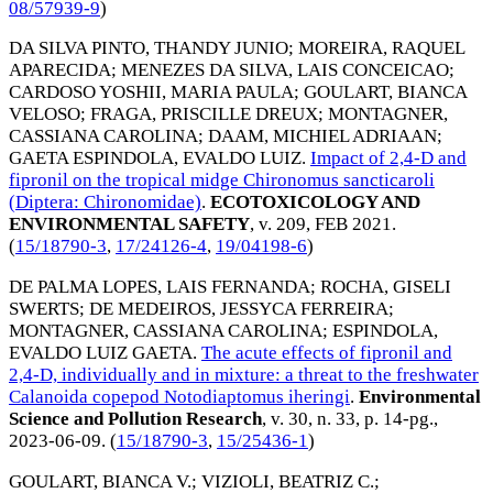
08/57939-9
)
DA SILVA PINTO, THANDY JUNIO
;
MOREIRA, RAQUEL
APARECIDA
;
MENEZES DA SILVA, LAIS CONCEICAO
;
CARDOSO YOSHII, MARIA PAULA
;
GOULART, BIANCA
VELOSO
;
FRAGA, PRISCILLE DREUX
;
MONTAGNER,
CASSIANA CAROLINA
;
DAAM, MICHIEL ADRIAAN
;
GAETA ESPINDOLA, EVALDO LUIZ
.
Impact of 2,4-D and
fipronil on the tropical midge Chironomus sancticaroli
(Diptera: Chironomidae)
.
ECOTOXICOLOGY AND
ENVIRONMENTAL SAFETY
, v. 209,
FEB 2021
.
(
15/18790-3
,
17/24126-4
,
19/04198-6
)
DE PALMA LOPES, LAIS FERNANDA
;
ROCHA, GISELI
SWERTS
;
DE MEDEIROS, JESSYCA FERREIRA
;
MONTAGNER, CASSIANA CAROLINA
;
ESPINDOLA,
EVALDO LUIZ GAETA
.
The acute effects of fipronil and
2,4-D, individually and in mixture: a threat to the freshwater
Calanoida copepod Notodiaptomus iheringi
.
Environmental
Science and Pollution Research
, v. 30, n. 33, p. 14-pg.,
2023-06-09
. (
15/18790-3
,
15/25436-1
)
GOULART, BIANCA V.
;
VIZIOLI, BEATRIZ C.
;