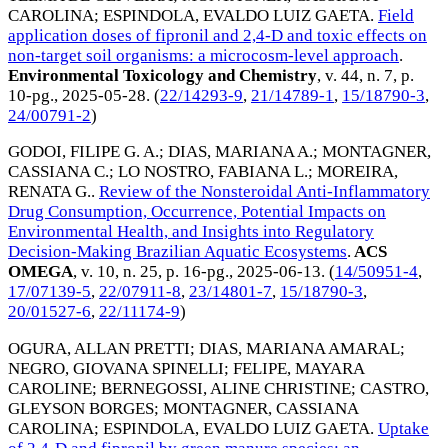
CAROLINA
;
ESPINDOLA, EVALDO LUIZ GAETA
.
Field
application doses of fipronil and 2,4-D and toxic effects on
non-target soil organisms: a microcosm-level approach
.
Environmental Toxicology and Chemistry
, v. 44, n. 7, p.
10-pg.,
2025-05-28
. (
22/14293-9
,
21/14789-1
,
15/18790-3
,
24/00791-2
)
GODOI, FILIPE G. A.
;
DIAS, MARIANA A.
;
MONTAGNER,
CASSIANA C.
;
LO NOSTRO, FABIANA L.
;
MOREIRA,
RENATA G.
.
Review of the Nonsteroidal Anti-Inflammatory
Drug Consumption, Occurrence, Potential Impacts on
Environmental Health, and Insights into Regulatory
Decision-Making Brazilian Aquatic Ecosystems
.
ACS
OMEGA
, v. 10, n. 25, p. 16-pg.,
2025-06-13
. (
14/50951-4
,
17/07139-5
,
22/07911-8
,
23/14801-7
,
15/18790-3
,
20/01527-6
,
22/11174-9
)
OGURA, ALLAN PRETTI
;
DIAS, MARIANA AMARAL
;
NEGRO, GIOVANA SPINELLI
;
FELIPE, MAYARA
CAROLINE
;
BERNEGOSSI, ALINE CHRISTINE
;
CASTRO,
GLEYSON BORGES
;
MONTAGNER, CASSIANA
CAROLINA
;
ESPINDOLA, EVALDO LUIZ GAETA
.
Uptake