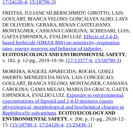
17/24126-4
,
15/18790-3
)
FREITAS, JULIANE SILBERSCHMIDT
;
GIROTTO, LAIS
;
GOULART, BIANCA VELOSO
;
GONCALVES ALHO, LAYS
DE OLIVEIRA
;
GEBARA, RENAN CASTELHANO
;
MONTAGNER, CASSIANA CAROLINA
;
SCHIESARI, LUIS
;
GAETA ESPINDOLA, EVALDO LUIZ
.
Effects of 2,4-D-
based herbicide (DMA® 806) on sensitivity, respiration
rates, energy reserves and behavior of tadpoles
.
ECOTOXICOLOGY AND ENVIRONMENTAL SAFETY
,
v. 182, p. 12-pg.,
2019-10-30
. (
17/13377-6
,
15/18790-3
)
MOREIRA, RAQUEL APARECIDA
;
ROCHA, GISELI
SWERTS
;
MENEZES DA SILVA, LAIS CONCEICAO
;
GOULART, BIANCA VELOSO
;
MONTAGNER, CASSIANA
CAROLINA
;
GAMA MELAO, MARIA DA GRACA
;
GAETA
ESPINDOLA, EVALDO LUIZ
.
Exposure to environmental
concentrations of fipronil and 2,4-D mixtures causes
physiological, morphological and biochemical changes in
Raphidocelis subcapitata
.
ECOTOXICOLOGY AND
ENVIRONMENTAL SAFETY
, v. 206, p. 11-pg.,
2020-12-
15
. (
15/18790-3
,
17/24126-4
,
15/25436-1
)