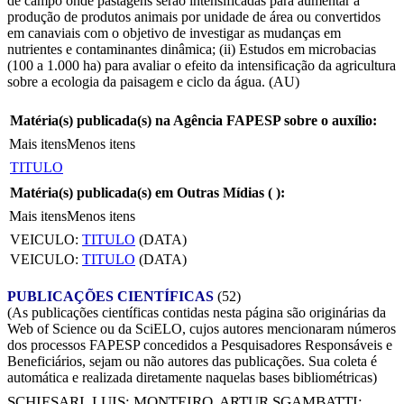
de campo onde pastagens serão intensificadas para aumentar a
produção de produtos animais por unidade de área ou convertidos
em canaviais com o objetivo de investigar as mudanças em
nutrientes e contaminantes dinâmica; (ii) Estudos em microbacias
(100 a 1.000 ha) para avaliar o efeito da intensificação da agricultura
sobre a ecologia da paisagem e ciclo da água. (AU)
Matéria(s) publicada(s) na Agência FAPESP sobre o auxílio:
Mais itens
Menos itens
TITULO
Matéria(s) publicada(s) em Outras Mídias (
):
Mais itens
Menos itens
VEICULO:
TITULO
(DATA)
VEICULO:
TITULO
(DATA)
PUBLICAÇÕES CIENTÍFICAS
(52)
(As publicações científicas contidas nesta página são originárias da
Web of Science ou da SciELO, cujos autores mencionaram números
dos processos FAPESP concedidos a Pesquisadores Responsáveis e
Beneficiários, sejam ou não autores das publicações. Sua coleta é
automática e realizada diretamente naquelas bases bibliométricas)
SCHIESARI, LUIS
;
MONTEIRO, ARTUR SGAMBATTI
;