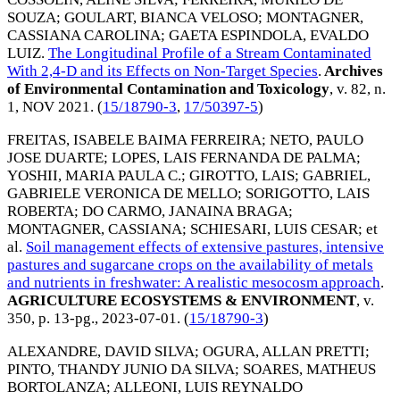
SOUZA
;
GOULART, BIANCA VELOSO
;
MONTAGNER,
CASSIANA CAROLINA
;
GAETA ESPINDOLA, EVALDO
LUIZ
.
The Longitudinal Profile of a Stream Contaminated
With 2,4-D and its Effects on Non-Target Species
.
Archives
of Environmental Contamination and Toxicology
, v. 82, n.
1,
NOV 2021
. (
15/18790-3
,
17/50397-5
)
FREITAS, ISABELE BAIMA FERREIRA
;
NETO, PAULO
JOSE DUARTE
;
LOPES, LAIS FERNANDA DE PALMA
;
YOSHII, MARIA PAULA C.
;
GIROTTO, LAIS
;
GABRIEL,
GABRIELE VERONICA DE MELLO
;
SORIGOTTO, LAIS
ROBERTA
;
DO CARMO, JANAINA BRAGA
;
MONTAGNER, CASSIANA
;
SCHIESARI, LUIS CESAR
; et
al.
Soil management effects of extensive pastures, intensive
pastures and sugarcane crops on the availability of metals
and nutrients in freshwater: A realistic mesocosm approach
.
AGRICULTURE ECOSYSTEMS & ENVIRONMENT
, v.
350, p. 13-pg.,
2023-07-01
. (
15/18790-3
)
ALEXANDRE, DAVID SILVA
;
OGURA, ALLAN PRETTI
;
PINTO, THANDY JUNIO DA SILVA
;
SOARES, MATHEUS
BORTOLANZA
;
ALLEONI, LUIS REYNALDO