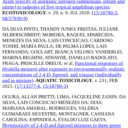
Acute toxicity of inorganic nitrogen (ammonium, nitrate and
nitrite) to tadpoles of five tropical amphibian species
.
ECOTOXICOLOGY
, v. 29, n. 9,
JUL 2020
. (
15/18790-3
,
08/57939-9
)
DA SILVA PINTO, THANDY JUNIO
;
FREITAS, JULIANE
SILBERSCHMIDT
;
MOREIRA, RAQUEL APARECIDA
;
MENEZES DA SILVA, LAIS CONCEICAO
;
CARDOSO
YOSHII, MARIA PAULA
;
DE PALMA LOPES, LAIS
FERNANDA
;
GOULART, BIANCA VELOSO
;
VANDERLEI,
MARINA REGHINI
;
ATHAYDE, DANILLO BADOLATO
;
FRAGA, PRISCILLE DREUX
; et al.
Functional responses of
Hyalella meinerti after exposure to environmentally realistic
concentrations of 2,4-D, fipronil, and vinasse (individually
and in mixture)
.
AQUATIC TOXICOLOGY
, v. 231,
FEB
2021
. (
17/13377-6
,
15/18790-3
)
OGURA, ALLAN PRETTI
;
LIMA, JACQUELINE ZANIN
;
DA
SILVA, LAIS CONCEICAO MENEZES DA
;
DIAS,
MARIANA AMARAL
;
RODRIGUES, VALERIA
GUIMARAES SILVESTRE
;
MONTAGNER, CASSIANA
CAROLINA
;
ESPINDOLA, EVALDO LUIZ GAETA
.
Phytotoxicity of 2,4-D and fipronil mixtures to three green