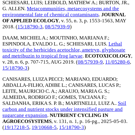
SCHIESARI, LUIS
;
LEIBOLD, MATHEW A.
;
BURTON, JR.,
G. ALLEN
.
Metacommunities, metaecosystems and the
environmental fate of chemical contaminants
.
JOURNAL
OF APPLIED ECOLOGY
, v. 55, n. 3, p. 1553-1563,
MAY
2018
. (
15/18790-3
,
08/57939-9
)
DAAM, MICHIEL A.
;
MOUTINHO, MARIANA F.
;
ESPINDOLA, EVALDO L. G.
;
SCHIESARI, LUIS
.
Lethal
toxicity of the herbicides acetochlor, ametryn, glyphosate
and metribuzin to tropical frog larvae
.
ECOTOXICOLOGY
,
v. 28, n. 6, p. 707-715,
AUG 2019
. (
08/57939-9
,
11/05280-6
,
15/18790-3
)
CANISARES, LUIZA PECCI
;
MARIANO, EDUARDO
;
ABDALLA-FILHO, ADIBE L.
;
CANISARES, LUCAS P.
;
LEITE, MAURICIO C. A.
;
ARAUJO, MARIA G. S.
;
ALMEIDA, RODRIGO F.
;
GOMES, TACIANA F.
;
SALDANHA, ERIKA S. P. B.
;
MARTINELLI, LUIZ A.
.
Soil
carbon and nutrient stocks under intensified pasture and
sugarcane expansion
.
NUTRIENT CYCLING IN
AGROECOSYSTEMS
, v. 131, n. 1, p. 16-pg.,
2025-05-03
.
(
19/17218-5
,
19/10668-5
,
15/18790-3
)