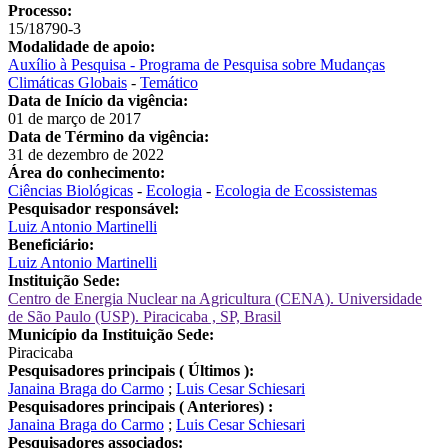
Processo:
15/18790-3
Modalidade de apoio:
Auxílio à Pesquisa - Programa de Pesquisa sobre Mudanças
Climáticas Globais
-
Temático
Data de Início da vigência:
01 de março de 2017
Data de Término da vigência:
31 de dezembro de 2022
Área do conhecimento:
Ciências Biológicas
-
Ecologia
-
Ecologia de Ecossistemas
Pesquisador responsável:
Luiz Antonio Martinelli
Beneficiário:
Luiz Antonio Martinelli
Instituição Sede:
Centro de Energia Nuclear na Agricultura (CENA). Universidade
de São Paulo (USP). Piracicaba , SP, Brasil
Município da Instituição Sede:
Piracicaba
Pesquisadores principais ( Últimos ):
Janaina Braga do Carmo
;
Luis Cesar Schiesari
Pesquisadores principais ( Anteriores) :
Janaina Braga do Carmo
;
Luis Cesar Schiesari
Pesquisadores associados: