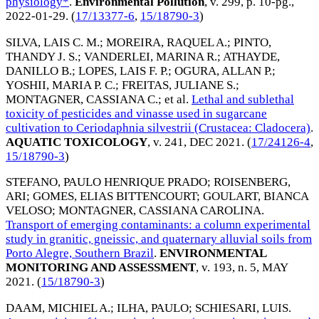
physiology*
.
Environmental Pollution
, v. 299, p. 10-pg.,
2022-01-29
. (
17/13377-6
,
15/18790-3
)
SILVA, LAIS C. M.
;
MOREIRA, RAQUEL A.
;
PINTO,
THANDY J. S.
;
VANDERLEI, MARINA R.
;
ATHAYDE,
DANILLO B.
;
LOPES, LAIS F. P.
;
OGURA, ALLAN P.
;
YOSHII, MARIA P. C.
;
FREITAS, JULIANE S.
;
MONTAGNER, CASSIANA C.
; et al.
Lethal and sublethal
toxicity of pesticides and vinasse used in sugarcane
cultivation to Ceriodaphnia silvestrii (Crustacea: Cladocera)
.
AQUATIC TOXICOLOGY
, v. 241,
DEC 2021
. (
17/24126-4
,
15/18790-3
)
STEFANO, PAULO HENRIQUE PRADO
;
ROISENBERG,
ARI
;
GOMES, ELIAS BITTENCOURT
;
GOULART, BIANCA
VELOSO
;
MONTAGNER, CASSIANA CAROLINA
.
Transport of emerging contaminants: a column experimental
study in granitic, gneissic, and quaternary alluvial soils from
Porto Alegre, Southern Brazil
.
ENVIRONMENTAL
MONITORING AND ASSESSMENT
, v. 193, n. 5,
MAY
2021
. (
15/18790-3
)
DAAM, MICHIEL A.
;
ILHA, PAULO
;
SCHIESARI, LUIS
.