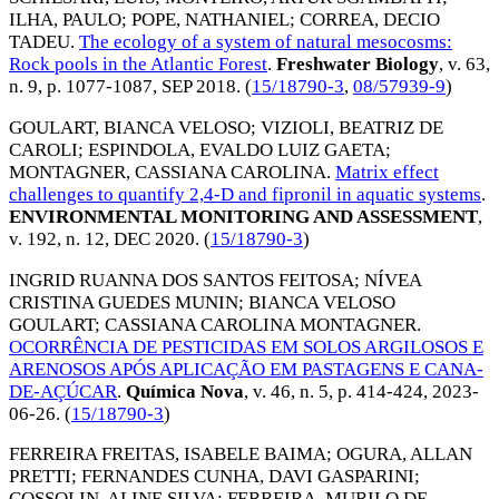
ILHA, PAULO
;
POPE, NATHANIEL
;
CORREA, DECIO
TADEU
.
The ecology of a system of natural mesocosms:
Rock pools in the Atlantic Forest
.
Freshwater Biology
, v. 63,
n. 9, p. 1077-1087,
SEP 2018
. (
15/18790-3
,
08/57939-9
)
GOULART, BIANCA VELOSO
;
VIZIOLI, BEATRIZ DE
CAROLI
;
ESPINDOLA, EVALDO LUIZ GAETA
;
MONTAGNER, CASSIANA CAROLINA
.
Matrix effect
challenges to quantify 2,4-D and fipronil in aquatic systems
.
ENVIRONMENTAL MONITORING AND ASSESSMENT
,
v. 192, n. 12,
DEC 2020
. (
15/18790-3
)
INGRID RUANNA DOS SANTOS FEITOSA
;
NÍVEA
CRISTINA GUEDES MUNIN
;
BIANCA VELOSO
GOULART
;
CASSIANA CAROLINA MONTAGNER
.
OCORRÊNCIA DE PESTICIDAS EM SOLOS ARGILOSOS E
ARENOSOS APÓS APLICAÇÃO EM PASTAGENS E CANA-
DE-AÇÚCAR
.
Química Nova
, v. 46, n. 5, p. 414-424,
2023-
06-26
. (
15/18790-3
)
FERREIRA FREITAS, ISABELE BAIMA
;
OGURA, ALLAN
PRETTI
;
FERNANDES CUNHA, DAVI GASPARINI
;
COSSOLIN, ALINE SILVA
;
FERREIRA, MURILO DE