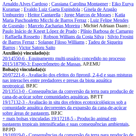
Arnaldo Alves Cardoso
;
Cassiana Carolina Montagner
;
Eiko Eurya
Kuramae
;
Evaldo Luiz Gaeta Espindola
;
Gisela de Aragão
Umbuzeiro
;
Heitor Cantarella
;
Jorge Marcos de Moraes
;
Katia
Maria Paschoaletto Micchi de Barros Ferraz
;
Luiz Felipe Mendes
de Gusmão
;
Marcelo Zacharias Moreira
;
Michiel Adriaan Daam
;
Paulo Inácio de Knegt López de Prado
;
Plínio Barbosa de Camargo
;
Raffaella Rossetto
;
Robson Willians da Costa Silva
;
Silvio Frosini
de Barros Ferraz
;
Solange Filoso Williams
;
Tadeu de Siqueira
Barros
;
Victor Satoru Saito
Auxílio(s) vinculado(s):
20/14550-6 - Equipamento multi-usuário concedido no processo
2015/18790-3: Espectrômetro de Massas
,
AP.EMU
Bolsa(s) vinculada(s):
20/07221-6 - Avaliação dos efeitos do fipronil, 2,4-d e suas misturas
nas interações entre predadores e presas da biota aquática
neotropical
,
BP.IC
20/13513-0 - Consequências da conversão da terra para produção de
cana-de-açúcar sobre comunidades aquáticas
,
BP.TT
19/17132-3 - Avaliação in situ dos efeitos ecotoxicológicos sob a
comunidade aquática decorrentes da expansão da cana-de-açúcar
sobre áreas de pastagem
,
BP.IC
+ mais bolsas vinculadas
19/17218-5 - Produção animal em
pastagens tropicais intensificadas e suas consequências ambientais
,
BP.PD
19/16919-0 - Consequências da conversão da terra para produção de