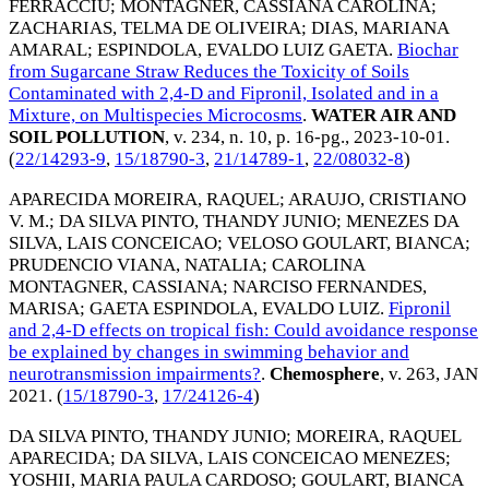
FERRACCIU
;
MONTAGNER, CASSIANA CAROLINA
;
ZACHARIAS, TELMA DE OLIVEIRA
;
DIAS, MARIANA
AMARAL
;
ESPINDOLA, EVALDO LUIZ GAETA
.
Biochar
from Sugarcane Straw Reduces the Toxicity of Soils
Contaminated with 2,4-D and Fipronil, Isolated and in a
Mixture, on Multispecies Microcosms
.
WATER AIR AND
SOIL POLLUTION
, v. 234, n. 10, p. 16-pg.,
2023-10-01
.
(
22/14293-9
,
15/18790-3
,
21/14789-1
,
22/08032-8
)
APARECIDA MOREIRA, RAQUEL
;
ARAUJO, CRISTIANO
V. M.
;
DA SILVA PINTO, THANDY JUNIO
;
MENEZES DA
SILVA, LAIS CONCEICAO
;
VELOSO GOULART, BIANCA
;
PRUDENCIO VIANA, NATALIA
;
CAROLINA
MONTAGNER, CASSIANA
;
NARCISO FERNANDES,
MARISA
;
GAETA ESPINDOLA, EVALDO LUIZ
.
Fipronil
and 2,4-D effects on tropical fish: Could avoidance response
be explained by changes in swimming behavior and
neurotransmission impairments?
.
Chemosphere
, v. 263,
JAN
2021
. (
15/18790-3
,
17/24126-4
)
DA SILVA PINTO, THANDY JUNIO
;
MOREIRA, RAQUEL
APARECIDA
;
DA SILVA, LAIS CONCEICAO MENEZES
;
YOSHII, MARIA PAULA CARDOSO
;
GOULART, BIANCA