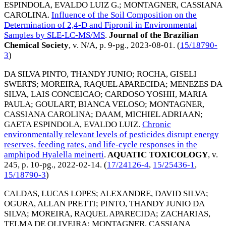
ESPINDOLA, EVALDO LUIZ G.
;
MONTAGNER, CASSIANA
CAROLINA
.
Influence of the Soil Composition on the
Determination of 2,4-D and Fipronil in Environmental
Samples by SLE-LC-MS/MS
.
Journal of the Brazilian
Chemical Society
, v. N/A, p. 9-pg.,
2023-08-01
. (
15/18790-
3
)
DA SILVA PINTO, THANDY JUNIO
;
ROCHA, GISELI
SWERTS
;
MOREIRA, RAQUEL APARECIDA
;
MENEZES DA
SILVA, LAIS CONCEICAO
;
CARDOSO YOSHII, MARIA
PAULA
;
GOULART, BIANCA VELOSO
;
MONTAGNER,
CASSIANA CAROLINA
;
DAAM, MICHIEL ADRIAAN
;
GAETA ESPINDOLA, EVALDO LUIZ
.
Chronic
environmentally relevant levels of pesticides disrupt energy
reserves, feeding rates, and life-cycle responses in the
amphipod Hyalella meinerti
.
AQUATIC TOXICOLOGY
, v.
245, p. 10-pg.,
2022-02-14
. (
17/24126-4
,
15/25436-1
,
15/18790-3
)
CALDAS, LUCAS LOPES
;
ALEXANDRE, DAVID SILVA
;
OGURA, ALLAN PRETTI
;
PINTO, THANDY JUNIO DA
SILVA
;
MOREIRA, RAQUEL APARECIDA
;
ZACHARIAS,
TELMA DE OLIVEIRA
;
MONTAGNER, CASSIANA