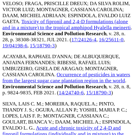
VELOSO
;
FRAGA, PRISCILLE DREUX
;
DA SILVA ROLIM,
VICTOR LUIZ
;
MONTAGNER, CASSIANA CAROLINA
;
DAAM, MICHIEL ADRIAAN
;
ESPINDOLA, EVALDO LUIZ
GAETA
.
Toxicity of fipronil and 2,4-D formulations (alone
and in a mixture) to the tropical amphipod Hyalella meinerti
.
Environmental Science and Pollution Research
, v. 28, n.
28, p. 38308-38321,
JUL 2021
. (
17/24126-4
,
16/25611-0
,
19/04198-6
,
15/18790-3
)
ACAYABA, RAPHAEL D'ANNA
;
DE ALBUQUERQUE,
ANJAINA FERNANDES
;
RIBESSI, RAFAEL LUIS
;
UMBUZEIRO, GISELA DE ARAGAO
;
MONTAGNER,
CASSIANA CAROLINA
.
Occurrence of pesticides in waters
from the largest sugar cane plantation region in the world
.
Environmental Science and Pollution Research
, v. 28, n. 8,
p. 9824-9835,
FEB 2021
. (
14/24740-6
,
15/18790-3
)
SILVA, LAIS C. M.
;
MOREIRA, RAQUEL A.
;
PINTO,
THANDY J. S.
;
OGURA, ALLAN P.
;
YOSHII, MARIA P. C.
;
LOPES, LAIS F. P.
;
MONTAGNER, CASSIANA C.
;
GOULART, BIANCA V.
;
DAAM, MICHIEL A.
;
ESPINDOLA,
EVALDO L. G.
.
Acute and chronic toxicity of 2,4-D and
fipronil formulations (individually and in mixture) to the