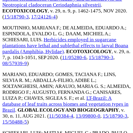
Neotropical cladoceran Ceriodaphnia silvestrii
.
ECOTOXICOLOGY
, v. 29, n. 9, p. 1462-1475,
NOV 2020
.
(
15/18790-3
,
17/24126-4
)
MOUTINHO, MARIANA F.
;
DE ALMEIDA, EDUARDO A.
;
ESPINDOLA, EVALDO L. G.
;
DAAM, MICHIEL A.
;
SCHIESARI, LUIS
.
Herbicides employed in sugarcane
plantations have lethal and sublethal effects to larval Boana
pardalis (Amphibia, Hylidae)
.
ECOTOXICOLOGY
, v. 29, n.
7, p. 1043-1051,
SEP 2020
. (
11/05280-6
,
15/18790-3
,
08/57939-9
)
MARIANO, EDUARDO
;
GOMES, TACIANA F.
;
LINS,
SILVIA R. M.
;
ABDALLA-FILHO, ADIBE L.
;
SOLTANGHEISI, AMIN
;
ARAUJO, MARIA G. S.
;
ALMEIDA,
RODRIGO F.
;
AUGUSTO, FERNANDA G.
;
CANISARES,
LUIZA P.
;
CHAVES, SIGLEA S. F.
; et al.
LT-Brazil: A
database of leaf traits across biomes and vegetation types in
Brazil
.
GLOBAL ECOLOGY AND BIOGEOGRAPHY
, v.
30, n. 11,
AUG 2021
. (
11/50384-4
,
13/09800-0
,
15/18790-3
,
15/50488-5
)
SCHIESARI, LUIS
;
MATIAS, MIGUEL G.
;
PRADO, PAULO