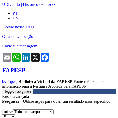
URL curto
|
Histórico de buscas
PT
EN
Acesse nosso FAQ
Guia de Utilização
Envie sua mensagem
Email
WhatsApp
LinkedIn
X
Facebook
FAPESP
bv-fapesp
Biblioteca Virtual da FAPESP
Fonte referencial de
informação para a Pesquisa Apoiada pela FAPESP
Toggle navigation
Busca avançada
Pesquisar
- Utilize aspas para obter um resultado mais específico
Índice