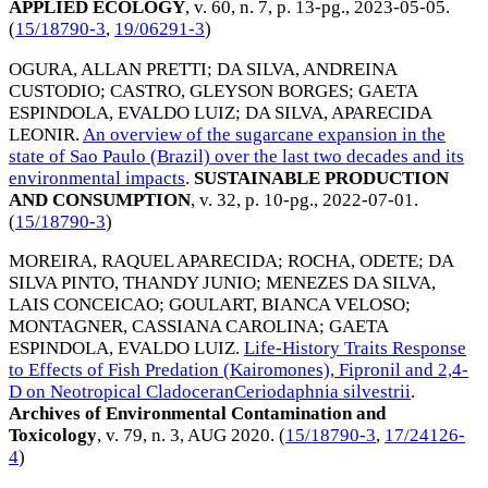
APPLIED ECOLOGY
, v. 60, n. 7, p. 13-pg.,
2023-05-05
.
(
15/18790-3
,
19/06291-3
)
OGURA, ALLAN PRETTI
;
DA SILVA, ANDREINA
CUSTODIO
;
CASTRO, GLEYSON BORGES
;
GAETA
ESPINDOLA, EVALDO LUIZ
;
DA SILVA, APARECIDA
LEONIR
.
An overview of the sugarcane expansion in the
state of Sao Paulo (Brazil) over the last two decades and its
environmental impacts
.
SUSTAINABLE PRODUCTION
AND CONSUMPTION
, v. 32, p. 10-pg.,
2022-07-01
.
(
15/18790-3
)
MOREIRA, RAQUEL APARECIDA
;
ROCHA, ODETE
;
DA
SILVA PINTO, THANDY JUNIO
;
MENEZES DA SILVA,
LAIS CONCEICAO
;
GOULART, BIANCA VELOSO
;
MONTAGNER, CASSIANA CAROLINA
;
GAETA
ESPINDOLA, EVALDO LUIZ
.
Life-History Traits Response
to Effects of Fish Predation (Kairomones), Fipronil and 2,4-
D on Neotropical CladoceranCeriodaphnia silvestrii
.
Archives of Environmental Contamination and
Toxicology
, v. 79, n. 3,
AUG 2020
. (
15/18790-3
,
17/24126-
4
)