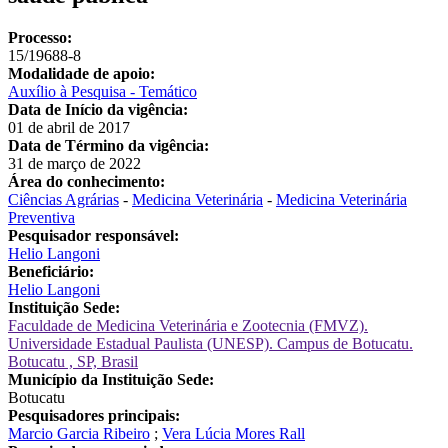
Processo:
15/19688-8
Modalidade de apoio:
Auxílio à Pesquisa - Temático
Data de Início da vigência:
01 de abril de 2017
Data de Término da vigência:
31 de março de 2022
Área do conhecimento:
Ciências Agrárias
-
Medicina Veterinária
-
Medicina Veterinária
Preventiva
Pesquisador responsável:
Helio Langoni
Beneficiário:
Helio Langoni
Instituição Sede:
Faculdade de Medicina Veterinária e Zootecnia (FMVZ).
Universidade Estadual Paulista (UNESP). Campus de Botucatu.
Botucatu , SP, Brasil
Município da Instituição Sede:
Botucatu
Pesquisadores principais:
Marcio Garcia Ribeiro
;
Vera Lúcia Mores Rall