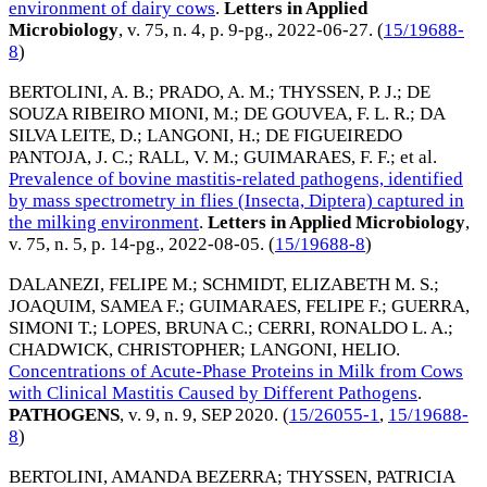
environment of dairy cows
.
Letters in Applied
Microbiology
, v. 75, n. 4, p. 9-pg.,
2022-06-27
. (
15/19688-
8
)
BERTOLINI, A. B.
;
PRADO, A. M.
;
THYSSEN, P. J.
;
DE
SOUZA RIBEIRO MIONI, M.
;
DE GOUVEA, F. L. R.
;
DA
SILVA LEITE, D.
;
LANGONI, H.
;
DE FIGUEIREDO
PANTOJA, J. C.
;
RALL, V. M.
;
GUIMARAES, F. F.
; et al.
Prevalence of bovine mastitis-related pathogens, identified
by mass spectrometry in flies (Insecta, Diptera) captured in
the milking environment
.
Letters in Applied Microbiology
,
v. 75, n. 5, p. 14-pg.,
2022-08-05
. (
15/19688-8
)
DALANEZI, FELIPE M.
;
SCHMIDT, ELIZABETH M. S.
;
JOAQUIM, SAMEA F.
;
GUIMARAES, FELIPE F.
;
GUERRA,
SIMONI T.
;
LOPES, BRUNA C.
;
CERRI, RONALDO L. A.
;
CHADWICK, CHRISTOPHER
;
LANGONI, HELIO
.
Concentrations of Acute-Phase Proteins in Milk from Cows
with Clinical Mastitis Caused by Different Pathogens
.
PATHOGENS
, v. 9, n. 9,
SEP 2020
. (
15/26055-1
,
15/19688-
8
)
BERTOLINI, AMANDA BEZERRA
;
THYSSEN, PATRICIA