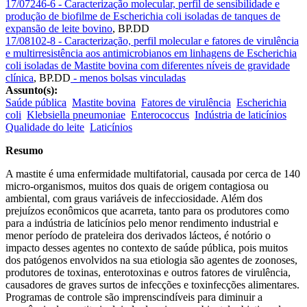
17/07246-6 - Caracterização molecular, perfil de sensibilidade e
produção de biofilme de Escherichia coli isoladas de tanques de
expansão de leite bovino
,
BP.DD
17/08102-8 - Caracterização, perfil molecular e fatores de virulência
e multirresistência aos antimicrobianos em linhagens de Escherichia
coli isoladas de Mastite bovina com diferentes níveis de gravidade
clínica
,
BP.DD
- menos bolsas vinculadas
Assunto(s):
Saúde pública
Mastite bovina
Fatores de virulência
Escherichia
coli
Klebsiella pneumoniae
Enterococcus
Indústria de laticínios
Qualidade do leite
Laticínios
Resumo
A mastite é uma enfermidade multifatorial, causada por cerca de 140
micro-organismos, muitos dos quais de origem contagiosa ou
ambiental, com graus variáveis de infecciosidade. Além dos
prejuízos econômicos que acarreta, tanto para os produtores como
para a indústria de laticínios pelo menor rendimento industrial e
menor período de prateleira dos derivados lácteos, é notório o
impacto desses agentes no contexto de saúde pública, pois muitos
dos patógenos envolvidos na sua etiologia são agentes de zoonoses,
produtores de toxinas, enterotoxinas e outros fatores de virulência,
causadores de graves surtos de infecções e toxinfecções alimentares.
Programas de controle são imprenscindíveis para diminuir a