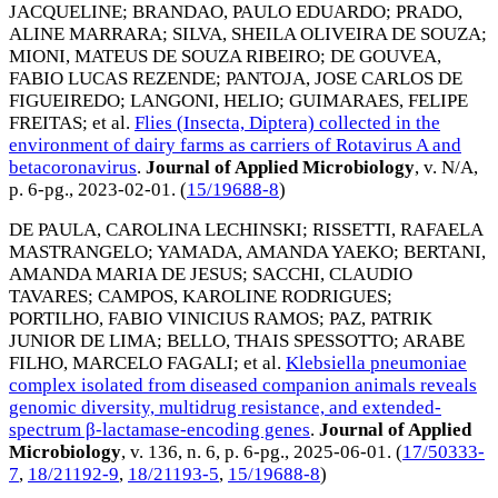
JACQUELINE
;
BRANDAO, PAULO EDUARDO
;
PRADO,
ALINE MARRARA
;
SILVA, SHEILA OLIVEIRA DE SOUZA
;
MIONI, MATEUS DE SOUZA RIBEIRO
;
DE GOUVEA,
FABIO LUCAS REZENDE
;
PANTOJA, JOSE CARLOS DE
FIGUEIREDO
;
LANGONI, HELIO
;
GUIMARAES, FELIPE
FREITAS
; et al.
Flies (Insecta, Diptera) collected in the
environment of dairy farms as carriers of Rotavirus A and
betacoronavirus
.
Journal of Applied Microbiology
, v. N/A,
p. 6-pg.,
2023-02-01
. (
15/19688-8
)
DE PAULA, CAROLINA LECHINSKI
;
RISSETTI, RAFAELA
MASTRANGELO
;
YAMADA, AMANDA YAEKO
;
BERTANI,
AMANDA MARIA DE JESUS
;
SACCHI, CLAUDIO
TAVARES
;
CAMPOS, KAROLINE RODRIGUES
;
PORTILHO, FABIO VINICIUS RAMOS
;
PAZ, PATRIK
JUNIOR DE LIMA
;
BELLO, THAIS SPESSOTTO
;
ARABE
FILHO, MARCELO FAGALI
; et al.
Klebsiella pneumoniae
complex isolated from diseased companion animals reveals
genomic diversity, multidrug resistance, and extended-
spectrum β-lactamase-encoding genes
.
Journal of Applied
Microbiology
, v. 136, n. 6, p. 6-pg.,
2025-06-01
. (
17/50333-
7
,
18/21192-9
,
18/21193-5
,
15/19688-8
)