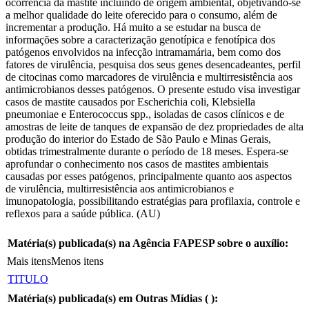
ocorrência da mastite incluindo de origem ambiental, objetivando-se
a melhor qualidade do leite oferecido para o consumo, além de
incrementar a produção. Há muito a se estudar na busca de
informações sobre a caracterização genotípica e fenotípica dos
patógenos envolvidos na infecção intramamária, bem como dos
fatores de virulência, pesquisa dos seus genes desencadeantes, perfil
de citocinas como marcadores de virulência e multirresistência aos
antimicrobianos desses patógenos. O presente estudo visa investigar
casos de mastite causados por Escherichia coli, Klebsiella
pneumoniae e Enterococcus spp., isoladas de casos clínicos e de
amostras de leite de tanques de expansão de dez propriedades de alta
produção do interior do Estado de São Paulo e Minas Gerais,
obtidas trimestralmente durante o período de 18 meses. Espera-se
aprofundar o conhecimento nos casos de mastites ambientais
causadas por esses patógenos, principalmente quanto aos aspectos
de virulência, multirresistência aos antimicrobianos e
imunopatologia, possibilitando estratégias para profilaxia, controle e
reflexos para a saúde pública. (AU)
Matéria(s) publicada(s) na Agência FAPESP sobre o auxílio:
Mais itens
Menos itens
TITULO
Matéria(s) publicada(s) em Outras Mídias (
):