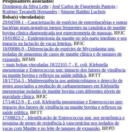
Pesquisadores associados:
Domingos da Silva Leite
;
José Carlos de Figueiredo Pantoja
;
Rodrigo Tavanelli Hernandes
;
Simone Baldini Lucheis
Bolsa(s) vinculada(s):
20/04598-1 - Caracterização de espécies de enterobactérias e outras
bactérias gram-negativas menos frequentes na casuística de mastite
bovina clinica diagnosticada por espectrometria de masssas
,
BP.IC
19/01862-2 - Epidemiologia da mastite no pós-parto imediato e seu
impacto na lactação de vacas leiteiras
,
BP.IC
18/09086-9 - Diferenciação de espécies de Mycoplasma spp.
isoladas de amaostras de casos de mastite clínica e de tanques de
expansão
,
BP.MS
+ mais bolsas vinculadas
18/22101-7 - E. coli, Klebsiella
pneumoniae e Enterococcus spp: impacto dos fatores de virulência
na mastite bovina e reflexos na saúde pública
,
BP.TT
18/17354-3 - Multirresistência aos antimicrobianos e detecção de
genes associados a produção de carbapenemases em Klebsiella
pneumoniae isoladas de mastite bovina com diferentes níveis de
gravidade clínica
,
BP.IC
17/14612-9 - E. coli, Klebsiella pneumoniae e Enterococcus spp:
impacto dos fatores de virulência na mastite bovina e reflexos na
saúde pública
,
BP.TT
17/08823-7 - Identificação de Enterococcus spp. por proteômica e
pesquisa de genes de resistência à vancomicina nos isolados de
vacas com Mastite e no leite de tanques de expansão
,
BP.PD