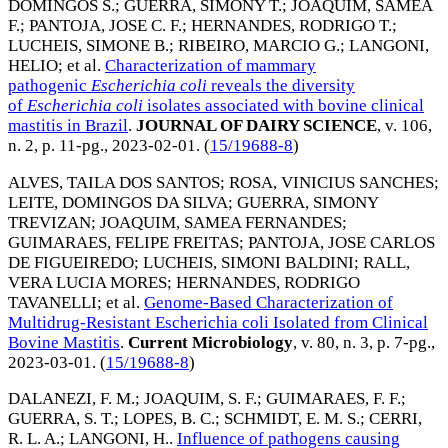
DOMINGOS S.
;
GUERRA, SIMONY T.
;
JOAQUIM, SAMEA
F.
;
PANTOJA, JOSE C. F.
;
HERNANDES, RODRIGO T.
;
LUCHEIS, SIMONE B.
;
RIBEIRO, MARCIO G.
;
LANGONI,
HELIO
; et al.
Characterization of mammary
pathogenic
Escherichia coli
reveals the diversity
of
Escherichia coli
isolates associated with bovine clinical
mastitis in Brazil
.
JOURNAL OF DAIRY SCIENCE
, v. 106,
n. 2, p. 11-pg.,
2023-02-01
. (
15/19688-8
)
ALVES, TAILA DOS SANTOS
;
ROSA, VINICIUS SANCHES
;
LEITE, DOMINGOS DA SILVA
;
GUERRA, SIMONY
TREVIZAN
;
JOAQUIM, SAMEA FERNANDES
;
GUIMARAES, FELIPE FREITAS
;
PANTOJA, JOSE CARLOS
DE FIGUEIREDO
;
LUCHEIS, SIMONI BALDINI
;
RALL,
VERA LUCIA MORES
;
HERNANDES, RODRIGO
TAVANELLI
; et al.
Genome-Based Characterization of
Multidrug-Resistant Escherichia coli Isolated from Clinical
Bovine Mastitis
.
Current Microbiology
, v. 80, n. 3, p. 7-pg.,
2023-03-01
. (
15/19688-8
)
DALANEZI, F. M.
;
JOAQUIM, S. F.
;
GUIMARAES, F. F.
;
GUERRA, S. T.
;
LOPES, B. C.
;
SCHMIDT, E. M. S.
;
CERRI,
R. L. A.
;
LANGONI, H.
.
Influence of pathogens causing