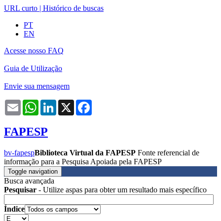
URL curto
|
Histórico de buscas
PT
EN
Acesse nosso FAQ
Guia de Utilização
Envie sua mensagem
Email
WhatsApp
LinkedIn
X
Facebook
FAPESP
bv-fapesp
Biblioteca Virtual da FAPESP
Fonte referencial de
informação para a Pesquisa Apoiada pela FAPESP
Toggle navigation
Busca avançada
Pesquisar
- Utilize aspas para obter um resultado mais específico
Índice