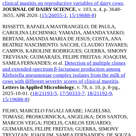
clinical mastitis on reproductive variables of dairy cows
.
JOURNAL OF DAIRY SCIENCE
, v. 103, n. 4, p. 3648-
3655,
APR 2020
. (
15/26055-1
,
15/19688-8
)
RISSETTI, RAFAELA MASTRANGELO
;
DE PAULA,
CAROLINA LECHINSKI
;
YAMADA, AMANDA YAEKO
;
BERTANI, AMANDA MARIA DE JESUS
;
COSTA, ANA
BEATRIZ NASCIMENTO
;
SACCHI, CLAUDIO TAVARES
;
CAMPOS, KAROLINE RODRIGUES
;
GUERRA, SIMONY
TREVISAN
;
GUIMARAES, FELIPE FREITAS
;
JOAQUIM,
SAMEA FERNANDES
; et al.
Detection of multiple clones
and extended-spectrum β-lactamase production among
Klebsiella pneumoniae complex isolates from the milk of
cows with different severity scores of clinical mastitis
.
Letters in Applied Microbiology
, v. 78, n. 10, p. 8-pg.,
2025-10-01
. (
18/21193-5
,
17/50333-7
,
18/21192-9
,
15/19688-8
)
FILHO, MARCELO FAGALI ARABE
;
JAGIELSKI,
TOMASZ
;
PROSKURNICKA, ANGELIKA
;
DOS SANTOS,
MARCOS VEIGA
;
FIDELIS, CARLOS EDUARDO
;
GUIMARAES, FELIPE FREITAS
;
GUERRA, SIMONY
TREVIZAN
;
JOAQUIM, SAMEA FERNANDES
;
DE SOUZA