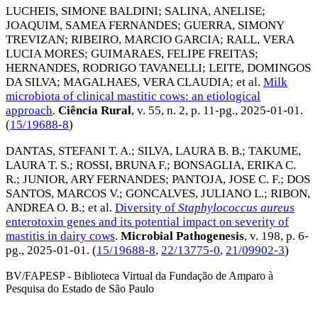
LUCHEIS, SIMONE BALDINI
;
SALINA, ANELISE
;
JOAQUIM, SAMEA FERNANDES
;
GUERRA, SIMONY
TREVIZAN
;
RIBEIRO, MARCIO GARCIA
;
RALL, VERA
LUCIA MORES
;
GUIMARAES, FELIPE FREITAS
;
HERNANDES, RODRIGO TAVANELLI
;
LEITE, DOMINGOS
DA SILVA
;
MAGALHAES, VERA CLAUDIA
; et al.
Milk
microbiota of clinical mastitic cows: an etiological
approach
.
Ciência Rural
, v. 55, n. 2, p. 11-pg.,
2025-01-01
.
(
15/19688-8
)
DANTAS, STEFANI T. A.
;
SILVA, LAURA B. B.
;
TAKUME,
LAURA T. S.
;
ROSSI, BRUNA F.
;
BONSAGLIA, ERIKA C.
R.
;
JUNIOR, ARY FERNANDES
;
PANTOJA, JOSE C. F.
;
DOS
SANTOS, MARCOS V.
;
GONCALVES, JULIANO L.
;
RIBON,
ANDREA O. B.
; et al.
Diversity of
Staphylococcus
aureus
enterotoxin genes and its potential impact on severity of
mastitis in dairy cows
.
Microbial Pathogenesis
, v. 198, p. 6-
pg.,
2025-01-01
. (
15/19688-8
,
22/13775-0
,
21/09902-3
)
BV/FAPESP - Biblioteca Virtual da Fundação de Amparo à
Pesquisa do Estado de São Paulo