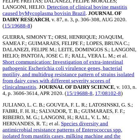
FELIPE FREITAS
;
DALANEZI, FELIPE MORALES
;
LANGONI, HELIO
.
Detection of clinical bovine mastitis
caused byMycoplasma bovisin Brazil
.
JOURNAL OF
DAIRY RESEARCH
, v. 87, n. 3, p. 306-308,
AUG 2020
.
(
15/19688-8
)
GUERRA, SIMONY T.
;
ORSI, HENRIQUE
;
JOAQUIM,
SAMEA F.
;
GUIMARAES, FELIPE F.
;
LOPES, BRUNA C.
;
DALANEZI, FELIPE M.
;
LEITE, DOMINGOS S.
;
LANGONI,
HELIO
;
PANTOJA, JOSE C. F.
;
RALL, VERA L. M.
; et al.
Short communication: Investigation of extra-intestinal
pathogenic Escherichia coli virulence genes, bacterial
motility, and multidrug resistance pattern of strains isolated
from dairy cows with different severity scores of
clinicalmastitis
.
JOURNAL OF DAIRY SCIENCE
, v. 103, n.
4, p. 3606-3614,
APR 2020
. (
15/19688-8
,
17/08102-8
)
JULIANO, L. C. B.
;
GOUVEA, F. L. R.
;
LATOSINSKI, G. S.
;
FABRI, F. H. H.
;
SALVADOR, T. B.
;
GUIMARAES, F. F.
;
RIBEIRO, M. G.
;
LANGONI, H.
;
RALL, V. L. M.
;
HERNANDES, R. T.
; et al.
Species diversity and
antimicrobial resistance patterns of Enterococcus spp.
isolated from mastitis cases, milking machine and the