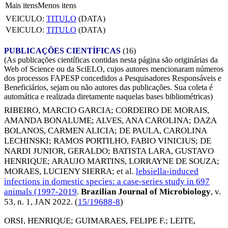
Mais itens
Menos itens
VEICULO:
TITULO
(DATA)
VEICULO:
TITULO
(DATA)
PUBLICAÇÕES CIENTÍFICAS
(16)
(As publicações científicas contidas nesta página são originárias da
Web of Science ou da SciELO, cujos autores mencionaram números
dos processos FAPESP concedidos a Pesquisadores Responsáveis e
Beneficiários, sejam ou não autores das publicações. Sua coleta é
automática e realizada diretamente naquelas bases bibliométricas)
RIBEIRO, MARCIO GARCIA
;
CORDEIRO DE MORAIS,
AMANDA BONALUME
;
ALVES, ANA CAROLINA
;
DAZA
BOLANOS, CARMEN ALICIA
;
DE PAULA, CAROLINA
LECHINSKI
;
RAMOS PORTILHO, FABIO VINICIUS
;
DE
NARDI JUNIOR, GERALDO
;
BATISTA LARA, GUSTAVO
HENRIQUE
;
ARAUJO MARTINS, LORRAYNE DE SOUZA
;
MORAES, LUCIENY SIERRA
; et al.
lebsiella-induced
infections in domestic species: a case-series study in 697
animals (1997-2019
.
Brazilian Journal of Microbiology
, v.
53, n. 1,
JAN 2022
. (
15/19688-8
)
ORSI, HENRIQUE
;
GUIMARAES, FELIPE F.
;
LEITE,