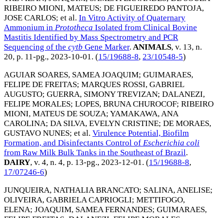
RIBEIRO MIONI, MATEUS
;
DE FIGUEIREDO PANTOJA,
JOSE CARLOS
; et al.
In Vitro Activity of Quaternary
Ammonium in
Prototheca
Isolated from Clinical Bovine
Mastitis Identified by Mass Spectrometry and PCR
Sequencing of the
cytb
Gene Marker
.
ANIMALS
, v. 13, n.
20, p. 11-pg.,
2023-10-01
. (
15/19688-8
,
23/10548-5
)
AGUIAR SOARES, SAMEA JOAQUIM
;
GUIMARAES,
FELIPE DE FREITAS
;
MARQUES ROSSI, GABRIEL
AUGUSTO
;
GUERRA, SIMONY TREVIZAN
;
DALANEZI,
FELIPE MORALES
;
LOPES, BRUNA CHUROCOF
;
RIBEIRO
MIONI, MATEUS DE SOUZA
;
YAMAKAWA, ANA
CAROLINA
;
DA SILVA, EVELYN CRISTINE
;
DE MORAES,
GUSTAVO NUNES
; et al.
Virulence Potential, Biofilm
Formation, and Disinfectants Control of
Escherichia coli
from Raw Milk Bulk Tanks in the Southeast of Brazil
.
DAIRY
, v. 4, n. 4, p. 13-pg.,
2023-12-01
. (
15/19688-8
,
17/07246-6
)
JUNQUEIRA, NATHALIA BRANCATO
;
SALINA, ANELISE
;
OLIVEIRA, GABRIELA CAPRIOGLI
;
METTIFOGO,
ELENA
;
JOAQUIM, SAMEA FERNANDES
;
GUIMARAES,