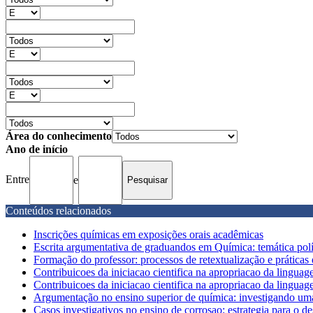
Área do conhecimento
Ano de início
Entre
e
Conteúdos relacionados
Inscrições químicas em exposições orais acadêmicas
Escrita argumentativa de graduandos em Química: temática po
Formação do professor: processos de retextualização e práticas
Contribuicoes da iniciacao cientifica na apropriacao da linguagem
Contribuicoes da iniciacao cientifica na apropriacao da linguagem
Argumentação no ensino superior de química: investigando uma
Casos investigativos no ensino de corrosao: estrategia para o d