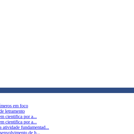
límeros em foco
 de letramento
 cientifica por a...
 cientifica por a...
 atividade fundamentad...
esenvolvimento de h...