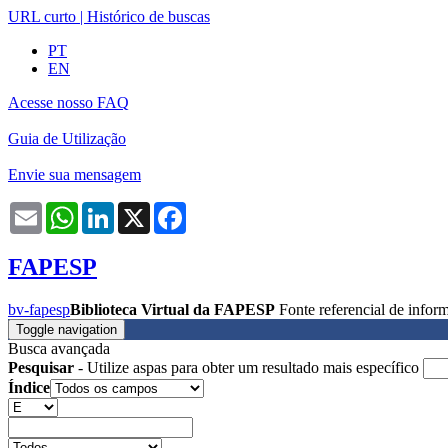
URL curto
|
Histórico de buscas
PT
EN
Acesse nosso FAQ
Guia de Utilização
Envie sua mensagem
Email
WhatsApp
LinkedIn
X
Facebook
FAPESP
bv-fapesp
Biblioteca Virtual da FAPESP
Fonte referencial de info
Toggle navigation
Busca avançada
Pesquisar
- Utilize aspas para obter um resultado mais específico
Índice