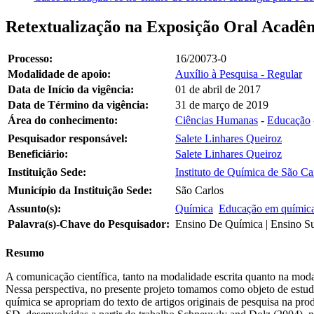
Retextualização na Exposição Oral Acadêm
Processo:
16/20073-0
Modalidade de apoio:
Auxílio à Pesquisa - Regular
Data de Início da vigência:
01 de abril de 2017
Data de Término da vigência:
31 de março de 2019
Área do conhecimento:
Ciências Humanas
-
Educação
Pesquisador responsável:
Salete Linhares Queiroz
Beneficiário:
Salete Linhares Queiroz
Instituição Sede:
Instituto de Química de São Ca
Município da Instituição Sede:
São Carlos
Assunto(s):
Química
Educação em químic
Palavra(s)-Chave do Pesquisador:
Ensino De Química | Ensino Sup
Resumo
A comunicação científica, tanto na modalidade escrita quanto na moda
Nessa perspectiva, no presente projeto tomamos como objeto de estu
química se apropriam do texto de artigos originais de pesquisa na pro