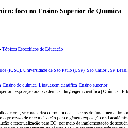
ica: foco no Ensino Superior de Química
-
Tópicos Específicos de Educação
rlos (IQSC). Universidade de São Paulo (USP). São Carlos , SP, Brasil
a
Ensino de química
Linguagem científica
Ensino superior
erior | exposição oral acadêmica | linguagem científica | Química | 
lidade oral, se caracteriza como um dos aspectos de fundamental impor
do o processo de retextualização para o gênero exposição oral acadêm
dução e retextualização para EO, por meio da implementação de sequênci