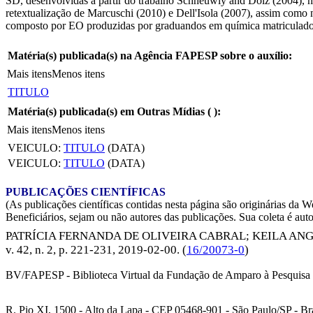
SD, desenvolvidas a partir do trabalho Schneuwly and Dolz (2004), n
retextualização de Marcuschi (2010) e Dell'Isola (2007), assim como 
composto por EO produzidas por graduandos em química matriculados
Matéria(s) publicada(s) na Agência FAPESP sobre o auxílio:
Mais itens
Menos itens
TITULO
Matéria(s) publicada(s) em Outras Mídias (
):
Mais itens
Menos itens
VEICULO:
TITULO
(DATA)
VEICULO:
TITULO
(DATA)
PUBLICAÇÕES CIENTÍFICAS
(As publicações científicas contidas nesta página são originárias 
Beneficiários, sejam ou não autores das publicações. Sua coleta é aut
PATRÍCIA FERNANDA DE OLIVEIRA CABRAL
;
KEILA AN
v. 42, n. 2, p. 221-231,
2019-02-00
. (
16/20073-0
)
BV/FAPESP - Biblioteca Virtual da Fundação de Amparo à Pesquisa 
R. Pio XI, 1500 - Alto da Lapa - CEP 05468-901 - São Paulo/SP - Bra