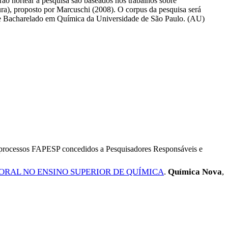
ão nortear a pesquisa são baseados nos trabalhos sobre
ura), proposto por Marcuschi (2008). O corpus da pesquisa será
de Bacharelado em Química da Universidade de São Paulo. (AU)
os processos FAPESP concedidos a Pesquisadores Responsáveis e
ORAL NO ENSINO SUPERIOR DE QUÍMICA
.
Química Nova
,