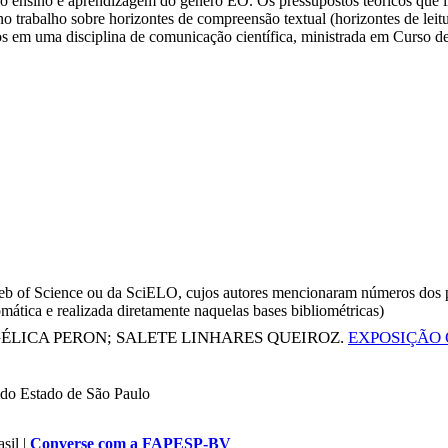
o ensino e aprendizagem do gênero EO. Os pressupostos teóricos que ir
no trabalho sobre horizontes de compreensão textual (horizontes de leit
 em uma disciplina de comunicação científica, ministrada em Curso 
da Web of Science ou da SciELO, cujos autores mencionaram números d
omática e realizada diretamente naquelas bases bibliométricas)
GÉLICA PERON
;
SALETE LINHARES QUEIROZ
.
EXPOSIÇÃO 
do Estado de São Paulo
sil |
Converse com a FAPESP-BV