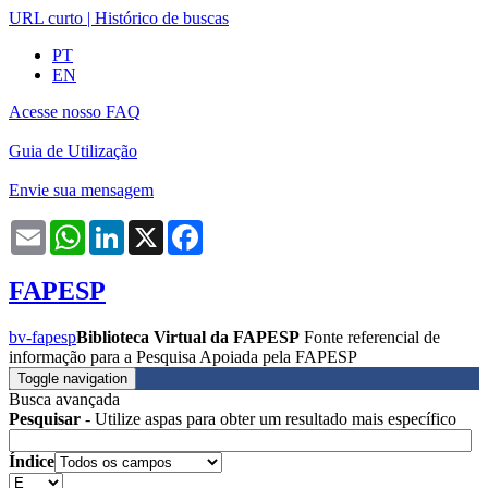
URL curto
|
Histórico de buscas
PT
EN
Acesse nosso FAQ
Guia de Utilização
Envie sua mensagem
Email
WhatsApp
LinkedIn
X
Facebook
FAPESP
bv-fapesp
Biblioteca Virtual da FAPESP
Fonte referencial de
informação para a Pesquisa Apoiada pela FAPESP
Toggle navigation
Busca avançada
Pesquisar
- Utilize aspas para obter um resultado mais específico
Índice