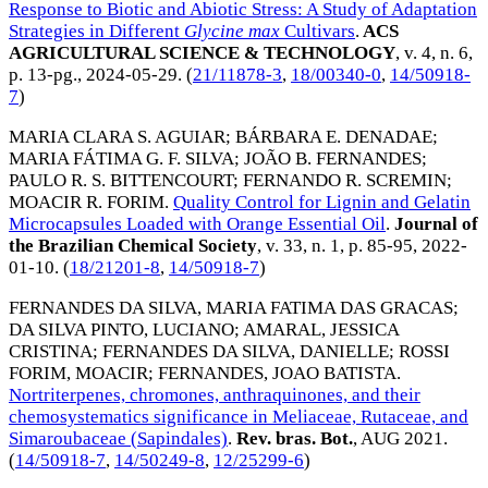
Response to Biotic and Abiotic Stress: A Study of Adaptation
Strategies in Different
Glycine max
Cultivars
.
ACS
AGRICULTURAL SCIENCE & TECHNOLOGY
, v. 4, n. 6,
p. 13-pg.,
2024-05-29
. (
21/11878-3
,
18/00340-0
,
14/50918-
7
)
MARIA CLARA S. AGUIAR
;
BÁRBARA E. DENADAE
;
MARIA FÁTIMA G. F. SILVA
;
JOÃO B. FERNANDES
;
PAULO R. S. BITTENCOURT
;
FERNANDO R. SCREMIN
;
MOACIR R. FORIM
.
Quality Control for Lignin and Gelatin
Microcapsules Loaded with Orange Essential Oil
.
Journal of
the Brazilian Chemical Society
, v. 33, n. 1, p. 85-95,
2022-
01-10
. (
18/21201-8
,
14/50918-7
)
FERNANDES DA SILVA, MARIA FATIMA DAS GRACAS
;
DA SILVA PINTO, LUCIANO
;
AMARAL, JESSICA
CRISTINA
;
FERNANDES DA SILVA, DANIELLE
;
ROSSI
FORIM, MOACIR
;
FERNANDES, JOAO BATISTA
.
Nortriterpenes, chromones, anthraquinones, and their
chemosystematics significance in Meliaceae, Rutaceae, and
Simaroubaceae (Sapindales)
.
Rev. bras. Bot.
,
AUG 2021
.
(
14/50918-7
,
14/50249-8
,
12/25299-6
)