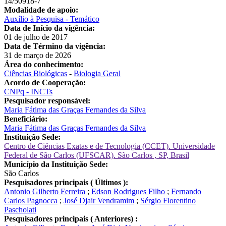
14/50918-7
Modalidade de apoio:
Auxílio à Pesquisa - Temático
Data de Início da vigência:
01 de julho de 2017
Data de Término da vigência:
31 de março de 2026
Área do conhecimento:
Ciências Biológicas
-
Biologia Geral
Acordo de Cooperação:
CNPq - INCTs
Pesquisador responsável:
Maria Fátima das Graças Fernandes da Silva
Beneficiário:
Maria Fátima das Graças Fernandes da Silva
Instituição Sede:
Centro de Ciências Exatas e de Tecnologia (CCET). Universidade
Federal de São Carlos (UFSCAR). São Carlos , SP, Brasil
Município da Instituição Sede:
São Carlos
Pesquisadores principais ( Últimos ):
Antonio Gilberto Ferreira
;
Edson Rodrigues Filho
;
Fernando
Carlos Pagnocca
;
José Djair Vendramim
;
Sérgio Florentino
Pascholati
Pesquisadores principais ( Anteriores) :