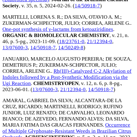
Society
, v. 35, n. 5,
2024-02-26
. (
14/50918-7
)
MARTELLI, LORENA S. R.
;
DA SILVA, OTAVIO A. M.
;
ZUKERMAN-SCHPECTOR, JULIO
;
CORREA, ARLENE G.
.
One-pot synthesis of γ-lactams from ketoaziridines
.
ORGANIC & BIOMOLECULAR CHEMISTRY
, v. 21, n.
46, p. 5-pg.,
2023-11-09
. (
18/23761-0
,
21/12394-0
,
13/07600-3
,
14/50918-7
,
14/50249-8
)
JANUARIO, MARCELO AUGUSTO PEREIRA
;
DE SOUZA,
DEMETRIUS P.
;
ZUKERMAN-SCHPECTOR, JULIO
;
CORREA, ARLENE G.
.
Rh(III)-Catalyzed C-2 Alkylation of
Indoles followed by a Post-Synthetic Modification via the
Ugi Reaction
.
CHEMISTRYOPEN
, v. 12, n. 6, p. 8-pg.,
2023-06-01
. (
13/07600-3
,
21/12394-0
,
14/50918-7
)
AMARAL, GABRIEL DA SILVA
;
ALCANTARA-DE LA
CRUZ, RICARDO
;
MARTINELLI, RODRIGO
;
RUFINO
JUNIOR, LUIZ RENATO
;
DE CARVALHO, LEONARDO
BIANCO
;
DE AZEVEDO, FERNANDO ALVES
;
DA SILVA,
MARIA FATIMA DAS GRACAS FERNANDES
.
Occurrence
of Multiple Glyphosate-Resistant Weeds in Brazilian Citrus