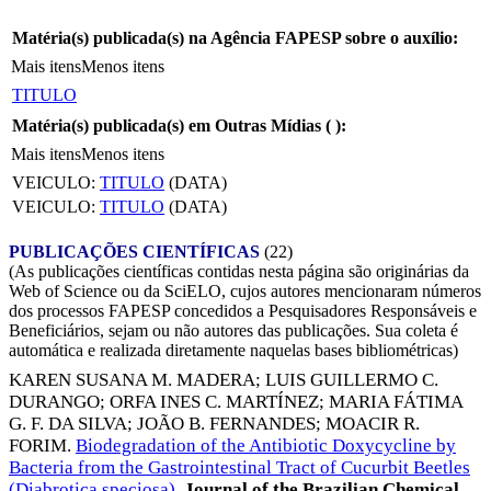
Matéria(s) publicada(s) na Agência FAPESP sobre o auxílio:
Mais itens
Menos itens
TITULO
Matéria(s) publicada(s) em Outras Mídias (
):
Mais itens
Menos itens
VEICULO:
TITULO
(DATA)
VEICULO:
TITULO
(DATA)
PUBLICAÇÕES CIENTÍFICAS
(22)
(As publicações científicas contidas nesta página são originárias da
Web of Science ou da SciELO, cujos autores mencionaram números
dos processos FAPESP concedidos a Pesquisadores Responsáveis e
Beneficiários, sejam ou não autores das publicações. Sua coleta é
automática e realizada diretamente naquelas bases bibliométricas)
KAREN SUSANA M. MADERA
;
LUIS GUILLERMO C.
DURANGO
;
ORFA INES C. MARTÍNEZ
;
MARIA FÁTIMA
G. F. DA SILVA
;
JOÃO B. FERNANDES
;
MOACIR R.
FORIM
.
Biodegradation of the Antibiotic Doxycycline by
Bacteria from the Gastrointestinal Tract of Cucurbit Beetles
(Diabrotica speciosa)
.
Journal of the Brazilian Chemical