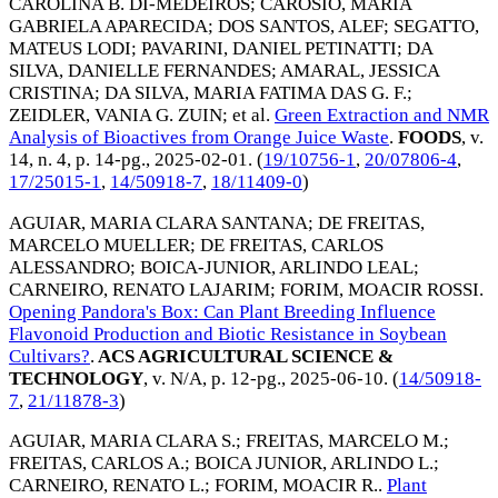
CAROLINA B. DI-MEDEIROS
;
CAROSIO, MARIA
GABRIELA APARECIDA
;
DOS SANTOS, ALEF
;
SEGATTO,
MATEUS LODI
;
PAVARINI, DANIEL PETINATTI
;
DA
SILVA, DANIELLE FERNANDES
;
AMARAL, JESSICA
CRISTINA
;
DA SILVA, MARIA FATIMA DAS G. F.
;
ZEIDLER, VANIA G. ZUIN
; et al.
Green Extraction and NMR
Analysis of Bioactives from Orange Juice Waste
.
FOODS
, v.
14, n. 4, p. 14-pg.,
2025-02-01
. (
19/10756-1
,
20/07806-4
,
17/25015-1
,
14/50918-7
,
18/11409-0
)
AGUIAR, MARIA CLARA SANTANA
;
DE FREITAS,
MARCELO MUELLER
;
DE FREITAS, CARLOS
ALESSANDRO
;
BOICA-JUNIOR, ARLINDO LEAL
;
CARNEIRO, RENATO LAJARIM
;
FORIM, MOACIR ROSSI
.
Opening Pandora's Box: Can Plant Breeding Influence
Flavonoid Production and Biotic Resistance in Soybean
Cultivars?
.
ACS AGRICULTURAL SCIENCE &
TECHNOLOGY
, v. N/A, p. 12-pg.,
2025-06-10
. (
14/50918-
7
,
21/11878-3
)
AGUIAR, MARIA CLARA S.
;
FREITAS, MARCELO M.
;
FREITAS, CARLOS A.
;
BOICA JUNIOR, ARLINDO L.
;
CARNEIRO, RENATO L.
;
FORIM, MOACIR R.
.
Plant