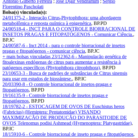
Antonio Gilberto Ferreira
;
José Djair Vendramim
;
Sérgio
Florentino Pascholati
Bolsa(s) vinculada(s):
24/01375-2 - Interação Citrus-Phytophthora: uma abordagem
metabolômica e reposta química à epigenética
,
BP.PD
24/00518-4 - INCT PARA O CONTROLE BIORRACIONAL DE
INSETOS PRAGAS E FITOPATÓGENOS - Comunicar Ciência.
,
BP.JC
24/00587-6 - Inct 2014 - para o controle biorracional de insetos
pragas e fitopatógenos - comunicar ciência
,
BP.JC
+ mais bolsas vinculadas
23/12362-6 - Manipulação genética de
fitoalexinas endógenas de citrus para aumentar a resistência à
patógenos específicos (Phytophthora citrophthora)
,
BP.PD
23/10653-3 - Busca de padrões de substâncias de Citrus sinensis
para usar em estudos de biossíntese.
,
BP.IC
20/03390-8 - O controle biorracional de insetos-pragas e
fitopatógenos
,
BP.PD
19/16135-9 - Controle biorracional de insetos pragas e
fitopatógenos
,
BP.PD
18/19782-2 - ESTOCAGEM DE OVOS DE Euschistus heros
(Fabricius) (Hemiptera: Pentatomidae) VISANDO
MAXIMIZAÇÃO DE PRODUÇÃO DO PARASITOIDE DE
OVOS Telenomus podisi Ashmead (Hymenoptera: Platygastridae)
,
BP.IC
18/15910-6 - Controle biorracional de inseto pragas e fitopatógenos
,