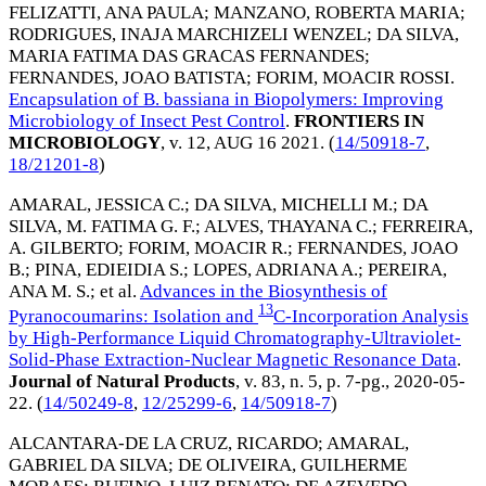
FELIZATTI, ANA PAULA
;
MANZANO, ROBERTA MARIA
;
RODRIGUES, INAJA MARCHIZELI WENZEL
;
DA SILVA,
MARIA FATIMA DAS GRACAS FERNANDES
;
FERNANDES, JOAO BATISTA
;
FORIM, MOACIR ROSSI
.
Encapsulation of B. bassiana in Biopolymers: Improving
Microbiology of Insect Pest Control
.
FRONTIERS IN
MICROBIOLOGY
, v. 12,
AUG 16 2021
. (
14/50918-7
,
18/21201-8
)
AMARAL, JESSICA C.
;
DA SILVA, MICHELLI M.
;
DA
SILVA, M. FATIMA G. F.
;
ALVES, THAYANA C.
;
FERREIRA,
A. GILBERTO
;
FORIM, MOACIR R.
;
FERNANDES, JOAO
B.
;
PINA, EDIEIDIA S.
;
LOPES, ADRIANA A.
;
PEREIRA,
ANA M. S.
; et al.
Advances in the Biosynthesis of
13
Pyranocoumarins: Isolation and
C-Incorporation Analysis
by High-Performance Liquid Chromatography-Ultraviolet-
Solid-Phase Extraction-Nuclear Magnetic Resonance Data
.
Journal of Natural Products
, v. 83, n. 5, p. 7-pg.,
2020-05-
22
. (
14/50249-8
,
12/25299-6
,
14/50918-7
)
ALCANTARA-DE LA CRUZ, RICARDO
;
AMARAL,
GABRIEL DA SILVA
;
DE OLIVEIRA, GUILHERME