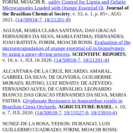
FORIM, MOACIR R.
.
uality Control for Lignin and Gelatin
Microcapsules Loaded with Orange Essential Oi
.
Journal of
the Brazilian Chemical Society
, v. 33, n. 1, p. 85+,
AUG
2021
. (
14/50918-7
,
18/21201-8
)
AGUIAR, MARIA CLARA SANTANA
;
DAS GRACAS
FERNANDES DA SILVA, MARIA FATIMA
;
FERNANDES,
JOAO BATISTA
;
FORIM, MOACIR ROSSI
.
Evaluation of the
microencapsulation of orange essential oil in biopolymers
by using a spray-drying process
.
SCIENTIFIC REPORTS
,
v. 10, n. 1,
JUL 16 2020
. (
14/50918-7
,
18/21201-8
)
ALCANTARA-DE LA CRUZ, RICARDO
;
AMARAL,
GABRIEL DA SILVA
;
DE OLIVEIRA, GUILHERME
MORAES
;
RUFINO, LUIZ RENATO
;
DE AZEVEDO,
FERNANDO ALVES
;
DE CARVALHO, LEONARDO
BIANCO
;
DAS GRACAS FERNANDES DA SILVA, MARIA
FATIMA
.
Glyphosate Resistance in Amaranthus viridis in
Brazilian Citrus Orchards
.
AGRICULTURE-BASEL
, v. 10,
n. 7,
JUL 2020
. (
14/50918-7
,
19/15527-0
,
18/15910-6
)
NUNEZ-DE LA ROSA, YEISON
;
DURANGO, LUIS
GUILLERMO CUADRADO
;
FORIM, MOACIR ROSSI
;