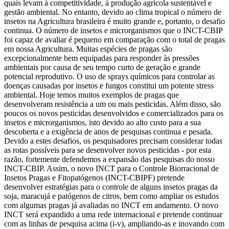
quais levam à competitividade, à produção agrícola sustentável e
gestão ambiental. No entanto, devido ao clima tropical o número de
insetos na Agricultura brasileira é muito grande e, portanto, o desafio
continua. O número de insetos e microrganismos que o INCT-CBIP
foi capaz de avaliar é pequeno em comparação com o total de pragas
em nossa Agricultura. Muitas espécies de pragas são
excepcionalmente bem equipadas para responder às pressões
ambientais por causa de seu tempo curto de geração e grande
potencial reprodutivo. O uso de sprays químicos para controlar as
doenças causadas por insetos e fungos constitui um potente stress
ambiental. Hoje temos muitos exemplos de pragas que
desenvolveram resistência a um ou mais pesticidas. Além disso, são
poucos os novos pesticidas desenvolvidos e comercializados para os
insetos e microrganismos, isto devido ao alto custo para a sua
descoberta e a exigência de anos de pesquisas continua e pesada.
Devido a estes desafios, os pesquisadores precisam considerar todas
as rotas possíveis para se desenvolver novos pesticidas - por esta
razão, fortemente defendemos a expansão das pesquisas do nosso
INCT-CBIP. Assim, o novo INCT para o Controle Biorracional de
Insetos Pragas e Fitopatógenos (INCT-CBIPF) pretende
desenvolver estratégias para o controle de alguns insetos pragas da
soja, maracujá e patógenos de citros, bem como ampliar os estudos
com algumas pragas já avaliadas no INCT em andamento. O novo
INCT será expandido a uma rede internacional e pretende continuar
com as linhas de pesquisa acima (i-v), ampliando-as e inovando com