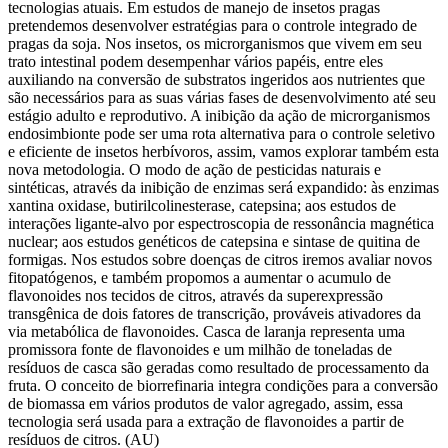
tecnologias atuais. Em estudos de manejo de insetos pragas
pretendemos desenvolver estratégias para o controle integrado de
pragas da soja. Nos insetos, os microrganismos que vivem em seu
trato intestinal podem desempenhar vários papéis, entre eles
auxiliando na conversão de substratos ingeridos aos nutrientes que
são necessários para as suas várias fases de desenvolvimento até seu
estágio adulto e reprodutivo. A inibição da ação de microrganismos
endosimbionte pode ser uma rota alternativa para o controle seletivo
e eficiente de insetos herbívoros, assim, vamos explorar também esta
nova metodologia. O modo de ação de pesticidas naturais e
sintéticas, através da inibição de enzimas será expandido: às enzimas
xantina oxidase, butirilcolinesterase, catepsina; aos estudos de
interações ligante-alvo por espectroscopia de ressonância magnética
nuclear; aos estudos genéticos de catepsina e sintase de quitina de
formigas. Nos estudos sobre doenças de citros iremos avaliar novos
fitopatógenos, e também propomos a aumentar o acumulo de
flavonoides nos tecidos de citros, através da superexpressão
transgênica de dois fatores de transcrição, prováveis ativadores da
via metabólica de flavonoides. Casca de laranja representa uma
promissora fonte de flavonoides e um milhão de toneladas de
resíduos de casca são geradas como resultado de processamento da
fruta. O conceito de biorrefinaria integra condições para a conversão
de biomassa em vários produtos de valor agregado, assim, essa
tecnologia será usada para a extração de flavonoides a partir de
resíduos de citros. (AU)