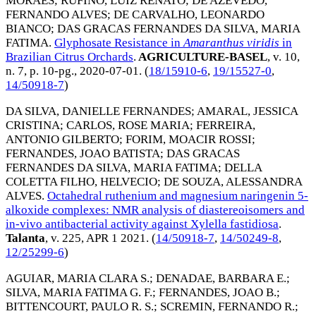
MORAES
;
RUFINO, LUIZ RENATO
;
DE AZEVEDO,
FERNANDO ALVES
;
DE CARVALHO, LEONARDO
BIANCO
;
DAS GRACAS FERNANDES DA SILVA, MARIA
FATIMA
.
Glyphosate Resistance in
Amaranthus viridis
in
Brazilian Citrus Orchards
.
AGRICULTURE-BASEL
, v. 10,
n. 7, p. 10-pg.,
2020-07-01
. (
18/15910-6
,
19/15527-0
,
14/50918-7
)
DA SILVA, DANIELLE FERNANDES
;
AMARAL, JESSICA
CRISTINA
;
CARLOS, ROSE MARIA
;
FERREIRA,
ANTONIO GILBERTO
;
FORIM, MOACIR ROSSI
;
FERNANDES, JOAO BATISTA
;
DAS GRACAS
FERNANDES DA SILVA, MARIA FATIMA
;
DELLA
COLETTA FILHO, HELVECIO
;
DE SOUZA, ALESSANDRA
ALVES
.
Octahedral ruthenium and magnesium naringenin 5-
alkoxide complexes: NMR analysis of diastereoisomers and
in-vivo antibacterial activity against Xylella fastidiosa
.
Talanta
, v. 225,
APR 1 2021
. (
14/50918-7
,
14/50249-8
,
12/25299-6
)
AGUIAR, MARIA CLARA S.
;
DENADAE, BARBARA E.
;
SILVA, MARIA FATIMA G. F.
;
FERNANDES, JOAO B.
;
BITTENCOURT, PAULO R. S.
;
SCREMIN, FERNANDO R.
;