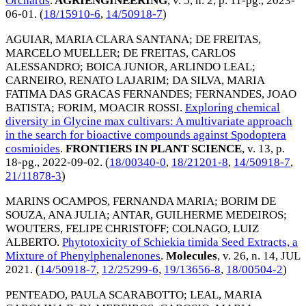
Orchards
.
AGRIENGINEERING
, v. 5, n. 2, p. 11-pg.,
2023-
06-01
. (
18/15910-6
,
14/50918-7
)
AGUIAR, MARIA CLARA SANTANA
;
DE FREITAS,
MARCELO MUELLER
;
DE FREITAS, CARLOS
ALESSANDRO
;
BOICA JUNIOR, ARLINDO LEAL
;
CARNEIRO, RENATO LAJARIM
;
DA SILVA, MARIA
FATIMA DAS GRACAS FERNANDES
;
FERNANDES, JOAO
BATISTA
;
FORIM, MOACIR ROSSI
.
Exploring chemical
diversity in Glycine max cultivars: A multivariate approach
in the search for bioactive compounds against Spodoptera
cosmioides
.
FRONTIERS IN PLANT SCIENCE
, v. 13, p.
18-pg.,
2022-09-02
. (
18/00340-0
,
18/21201-8
,
14/50918-7
,
21/11878-3
)
MARINS OCAMPOS, FERNANDA MARIA
;
BORIM DE
SOUZA, ANA JULIA
;
ANTAR, GUILHERME MEDEIROS
;
WOUTERS, FELIPE CHRISTOFF
;
COLNAGO, LUIZ
ALBERTO
.
Phytotoxicity of Schiekia timida Seed Extracts, a
Mixture of Phenylphenalenones
.
Molecules
, v. 26, n. 14,
JUL
2021
. (
14/50918-7
,
12/25299-6
,
19/13656-8
,
18/00504-2
)
PENTEADO, PAULA SCARABOTTO
;
LEAL, MARIA