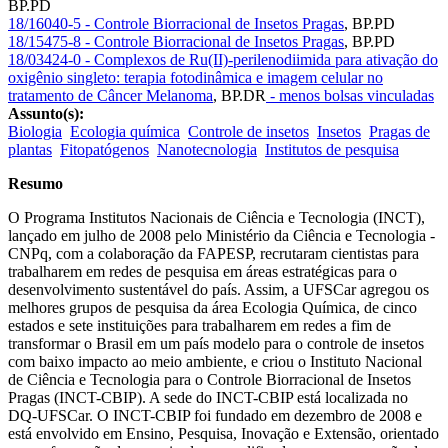
BP.PD
18/16040-5 - Controle Biorracional de Insetos Pragas
,
BP.PD
18/15475-8 - Controle Biorracional de Insetos Pragas
,
BP.PD
18/03424-0 - Complexos de Ru(II)-perilenodiimida para ativação do
oxigênio singleto: terapia fotodinâmica e imagem celular no
tratamento de Câncer Melanoma
,
BP.DR
- menos bolsas vinculadas
Assunto(s):
Biologia
Ecologia química
Controle de insetos
Insetos
Pragas de
plantas
Fitopatógenos
Nanotecnologia
Institutos de pesquisa
Resumo
O Programa Institutos Nacionais de Ciência e Tecnologia (INCT),
lançado em julho de 2008 pelo Ministério da Ciência e Tecnologia -
CNPq, com a colaboração da FAPESP, recrutaram cientistas para
trabalharem em redes de pesquisa em áreas estratégicas para o
desenvolvimento sustentável do país. Assim, a UFSCar agregou os
melhores grupos de pesquisa da área Ecologia Química, de cinco
estados e sete instituições para trabalharem em redes a fim de
transformar o Brasil em um país modelo para o controle de insetos
com baixo impacto ao meio ambiente, e criou o Instituto Nacional
de Ciência e Tecnologia para o Controle Biorracional de Insetos
Pragas (INCT-CBIP). A sede do INCT-CBIP está localizada no
DQ-UFSCar. O INCT-CBIP foi fundado em dezembro de 2008 e
está envolvido em Ensino, Pesquisa, Inovação e Extensão, orientado