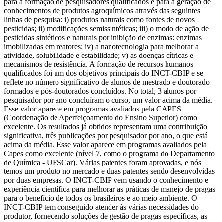
para a formação de pesquisadores qualificados e para a geração de
conhecimentos de produtos agroquímicos através das seguintes
linhas de pesquisa: i) produtos naturais como fontes de novos
pesticidas; ii) modificações semissintéticas; iii) o modo de ação de
pesticidas sintéticos e naturais por inibição de enzimas: enzimas
imobilizadas em reatores; iv) a nanotecnologia para melhorar a
atividade, solubilidade e estabilidade; v) as doenças cítricas e
mecanismos de resistência. A formação de recursos humanos
qualificados foi um dos objetivos principais do INCT-CBIP e se
reflete no número significativo de alunos de mestrado e doutorado
formados e pós-doutorados concluídos. No total, 3 alunos por
pesquisador por ano concluíram o curso, um valor acima da média.
Esse valor aparece em programas avaliados pela CAPES
(Coordenação de Aperfeiçoamento do Ensino Superior) como
excelente. Os resultados já obtidos representam uma contribuição
significativa, três publicações por pesquisador por ano, o que está
acima da média. Esse valor aparece em programas avaliados pela
Capes como excelente (nível 7, como o programa do Departamento
de Química - UFSCar). Várias patentes foram aprovadas, e nós
temos um produto no mercado e duas patentes sendo desenvolvidas
por duas empresas. O INCT-CBIP vem usando o conhecimento e
experiência científica para melhorar as práticas de manejo de pragas
para o benefício de todos os brasileiros e ao meio ambiente. O
INCT-CBIP tem conseguido atender às várias necessidades do
produtor, fornecendo soluções de gestão de pragas específicas, as