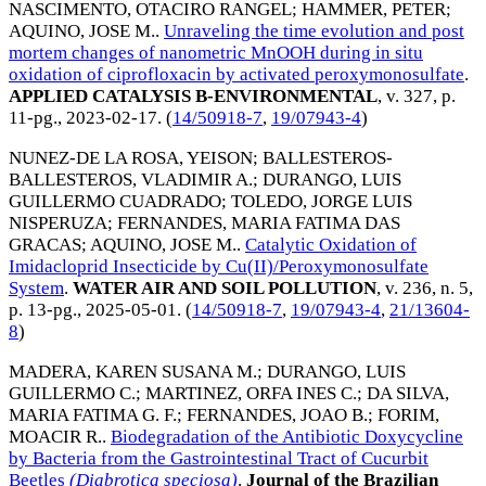
NASCIMENTO, OTACIRO RANGEL
;
HAMMER, PETER
;
AQUINO, JOSE M.
.
Unraveling the time evolution and post
mortem changes of nanometric MnOOH during in situ
oxidation of ciprofloxacin by activated peroxymonosulfate
.
APPLIED CATALYSIS B-ENVIRONMENTAL
, v. 327, p.
11-pg.,
2023-02-17
. (
14/50918-7
,
19/07943-4
)
NUNEZ-DE LA ROSA, YEISON
;
BALLESTEROS-
BALLESTEROS, VLADIMIR A.
;
DURANGO, LUIS
GUILLERMO CUADRADO
;
TOLEDO, JORGE LUIS
NISPERUZA
;
FERNANDES, MARIA FATIMA DAS
GRACAS
;
AQUINO, JOSE M.
.
Catalytic Oxidation of
Imidacloprid Insecticide by Cu(II)/Peroxymonosulfate
System
.
WATER AIR AND SOIL POLLUTION
, v. 236, n. 5,
p. 13-pg.,
2025-05-01
. (
14/50918-7
,
19/07943-4
,
21/13604-
8
)
MADERA, KAREN SUSANA M.
;
DURANGO, LUIS
GUILLERMO C.
;
MARTINEZ, ORFA INES C.
;
DA SILVA,
MARIA FATIMA G. F.
;
FERNANDES, JOAO B.
;
FORIM,
MOACIR R.
.
Biodegradation of the Antibiotic Doxycycline
by Bacteria from the Gastrointestinal Tract of Cucurbit
Beetles
(Diabrotica
speciosa)
.
Journal of the Brazilian