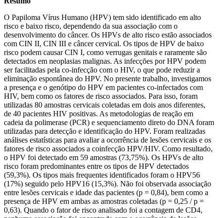
Resumo
O Papiloma Vírus Humano (HPV) tem sido identificado em alto
risco e baixo risco, dependendo da sua associação com o
desenvolvimento do câncer. Os HPVs de alto risco estão associados
com CIN II, CIN III e câncer cervical. Os tipos de HPV de baixo
risco podem causar CIN I, como verrugas genitais e raramente são
detectados em neoplasias malignas. As infecções por HPV podem
ser facilitadas pela co-infecção com o HIV, o que pode reduzir a
eliminação espontânea do HPV. No presente trabalho, investigamos
a presença e o genótipo do HPV em pacientes co-infectados com
HIV, bem como os fatores de risco associados. Para isso, foram
utilizadas 80 amostras cervicais coletadas em dois anos diferentes,
de 40 pacientes HIV positivas. As metodologias de reação em
cadeia da polimerase (PCR) e sequenciamento direto do DNA foram
utilizadas para detecção e identificação do HPV. Foram realizadas
análises estatísticas para avaliar a ocorrência de lesões cervicais e os
fatores de risco associados a coinfecção HPV/HIV. Como resultado,
o HPV foi detectado em 59 amostras (73,75%). Os HPVs de alto
risco foram predominantes entre os tipos de HPV detectados
(59,3%). Os tipos mais frequentes identificados foram o HPV56
(17%) seguido pelo HPV16 (15,3%). Não foi observada associação
entre lesões cervicais e idade das pacientes (p = 0,84), bem como a
presença de HPV em ambas as amostras coletadas (p = 0,25 / p =
0,63). Quando o fator de risco analisado foi a contagem de CD4,