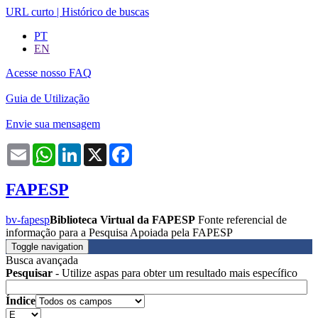
URL curto
|
Histórico de buscas
PT
EN
Acesse nosso FAQ
Guia de Utilização
Envie sua mensagem
Email
WhatsApp
LinkedIn
X
Facebook
FAPESP
bv-fapesp
Biblioteca Virtual da FAPESP
Fonte referencial de
informação para a Pesquisa Apoiada pela FAPESP
Toggle navigation
Busca avançada
Pesquisar
- Utilize aspas para obter um resultado mais específico
Índice