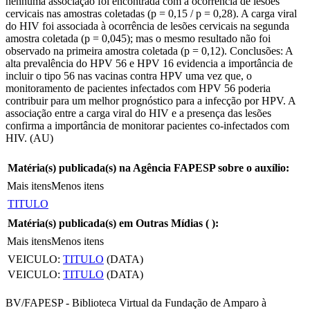
nenhuma associação foi encontrada com a ocorrência de lesões
cervicais nas amostras coletadas (p = 0,15 / p = 0,28). A carga viral
do HIV foi associada à ocorrência de lesões cervicais na segunda
amostra coletada (p = 0,045); mas o mesmo resultado não foi
observado na primeira amostra coletada (p = 0,12). Conclusões: A
alta prevalência do HPV 56 e HPV 16 evidencia a importância de
incluir o tipo 56 nas vacinas contra HPV uma vez que, o
monitoramento de pacientes infectados com HPV 56 poderia
contribuir para um melhor prognóstico para a infecção por HPV. A
associação entre a carga viral do HIV e a presença das lesões
confirma a importância de monitorar pacientes co-infectados com
HIV. (AU)
Matéria(s) publicada(s) na Agência FAPESP sobre o auxílio:
Mais itens
Menos itens
TITULO
Matéria(s) publicada(s) em Outras Mídias (
):
Mais itens
Menos itens
VEICULO:
TITULO
(DATA)
VEICULO:
TITULO
(DATA)
BV/FAPESP - Biblioteca Virtual da Fundação de Amparo à