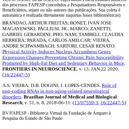
dos processos FAPESP concedidos a Pesquisadores Responsáveis e
Beneficiários, sejam ou não autores das publicações. Sua coleta é
automática e realizada diretamente naquelas bases bibliométricas)
BRANDAO, ARTHUR FREITAS
;
BONET, IVAN JOSE
MAGAYEWSKI
;
PAGLIUSI, JR., MARCO
;
ZANETTI,
GABRIEL GERARDINI
;
PHO, NAM
;
TAMBELI, CLAUDIA
HERRERA
;
PARADA, CARLOS AMILCAR
;
VIEIRA,
ANDRE SCHWAMBACH
;
SARTORI, CESAR RENATO
.
Physical Activity Induces Nucleus Accumbens Genes
Expression Changes Preventing Chronic Pain Susceptibility
Promoted by High-Fat Diet and Sedentary Behavior in Mice
.
FRONTIERS IN NEUROSCIENCE
, v. 13,
JAN 22 2020
.
(
16/22447-5
)
A.S. VIEIRA
;
D.B. DOGINI
;
I. LOPES-CENDES
.
Role of
non-coding RNAs in non-aging-related neurological
disorders
.
Brazilian Journal of Medical and Biological
Research
, v. 51, n. 8,
2018-06-11
. (
13/07559-3
,
16/22447-5
)
BV/FAPESP - Biblioteca Virtual da Fundação de Amparo à
Pesquisa do Estado de São Paulo