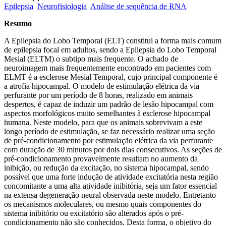
Epilepsia
Neurofisiologia
Análise de sequência de RNA
Resumo
A Epilepsia do Lobo Temporal (ELT) constitui a forma mais comum
de epilepsia focal em adultos, sendo a Epilepsia do Lobo Temporal
Mesial (ELTM) o subtipo mais frequente. O achado de
neuroimagem mais frequentemente encontrado em pacientes com
ELMT é a esclerose Mesial Temporal, cujo principal componente é
a atrofia hipocampal. O modelo de estimulação elétrica da via
perfurante por um período de 8 horas, realizado em animais
despertos, é capaz de induzir um padrão de lesão hipocampal com
aspectos morfológicos muito semelhantes à esclerose hipocampal
humana. Neste modelo, para que os animais sobrevivam a este
longo período de estimulação, se faz necessário realizar uma seção
de pré-condicionamento por estimulação elétrica da via perfurante
com duração de 30 minutos por dois dias consecutivos. As seções de
pré-condicionamento provavelmente resultam no aumento da
inibição, ou redução da excitação, no sistema hipocampal, sendo
possível que uma forte indução de atividade excitatória nesta região
concomitante a uma alta atividade inibitória, seja um fator essencial
na extensa degeneração neural observada neste modelo. Entretanto
os mecanismos moleculares, ou mesmo quais componentes do
sistema inibitório ou excitatório são alterados após o pré-
condicionamento não são conhecidos. Desta forma, o objetivo do