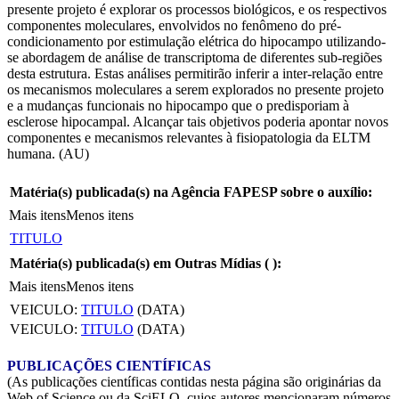
presente projeto é explorar os processos biológicos, e os respectivos
componentes moleculares, envolvidos no fenômeno do pré-
condicionamento por estimulação elétrica do hipocampo utilizando-
se abordagem de análise de transcriptoma de diferentes sub-regiões
desta estrutura. Estas análises permitirão inferir a inter-relação entre
os mecanismos moleculares a serem explorados no presente projeto
e a mudanças funcionais no hipocampo que o predisporiam à
esclerose hipocampal. Alcançar tais objetivos poderia apontar novos
componentes e mecanismos relevantes à fisiopatologia da ELTM
humana. (AU)
Matéria(s) publicada(s) na Agência FAPESP sobre o auxílio:
Mais itens
Menos itens
TITULO
Matéria(s) publicada(s) em Outras Mídias (
):
Mais itens
Menos itens
VEICULO:
TITULO
(DATA)
VEICULO:
TITULO
(DATA)
PUBLICAÇÕES CIENTÍFICAS
(As publicações científicas contidas nesta página são originárias da
Web of Science ou da SciELO, cujos autores mencionaram números