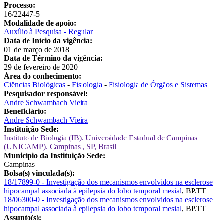
Processo:
16/22447-5
Modalidade de apoio:
Auxílio à Pesquisa - Regular
Data de Início da vigência:
01 de março de 2018
Data de Término da vigência:
29 de fevereiro de 2020
Área do conhecimento:
Ciências Biológicas
-
Fisiologia
-
Fisiologia de Órgãos e Sistemas
Pesquisador responsável:
Andre Schwambach Vieira
Beneficiário:
Andre Schwambach Vieira
Instituição Sede:
Instituto de Biologia (IB). Universidade Estadual de Campinas
(UNICAMP). Campinas , SP, Brasil
Município da Instituição Sede:
Campinas
Bolsa(s) vinculada(s):
18/17899-0 - Investigação dos mecanismos envolvidos na esclerose
hipocampal associada à epilepsia do lobo temporal mesial
,
BP.TT
18/06300-0 - Investigação dos mecanismos envolvidos na esclerose
hipocampal associada à epilepsia do lobo temporal mesial
,
BP.TT
Assunto(s):