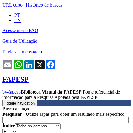
URL curto
|
Histórico de buscas
PT
EN
Acesse nosso FAQ
Guia de Utilização
Envie sua mensagem
Email
WhatsApp
LinkedIn
X
Facebook
FAPESP
bv-fapesp
Biblioteca Virtual da FAPESP
Fonte referencial de
informação para a Pesquisa Apoiada pela FAPESP
Toggle navigation
Busca avançada
Pesquisar
- Utilize aspas para obter um resultado mais específico
Índice