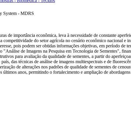
mostras - Biomédica - Tecidos
phy System - MDRS
uras de importância econômica, leva à necessidade de constante aperfe
competitividade do setor agrícola no cenário econômico nacional e int
nteresse, pois podem ser obtidas informações objetivas, em período de 
ico "Análise de Imagens na Pesquisa em Tecnologia de Sementes", fina
utivos para avaliação da qualidade de sementes, a partir do aperfeiçoa
s, das técnicas de análise de imagens multiespectrais e de fluorescênc
erização de alterações nos padrões de qualidade de sementes de cenou
s últimos anos, permitindo o fortalecimento e ampliação de abordagens