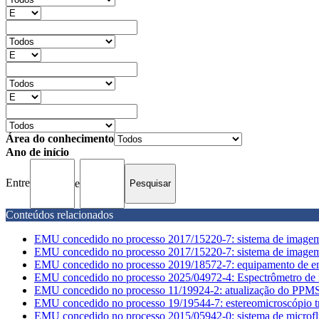
Área do conhecimento
Ano de início
Entre
e
Conteúdos relacionados
EMU concedido no processo 2017/15220-7: sistema de imag
EMU concedido no processo 2017/15220-7: sistema de imagem
EMU concedido no processo 2019/18572-7: equipamento de ensa
EMU concedido no processo 2025/04972-4: Espectrômetro de ma
EMU concedido no processo 11/19924-2: atualização do PPMS p
EMU concedido no processo 19/19544-7: estereomicroscópio tr
EMU concedido no processo 2015/05942-0: sistema de microfl