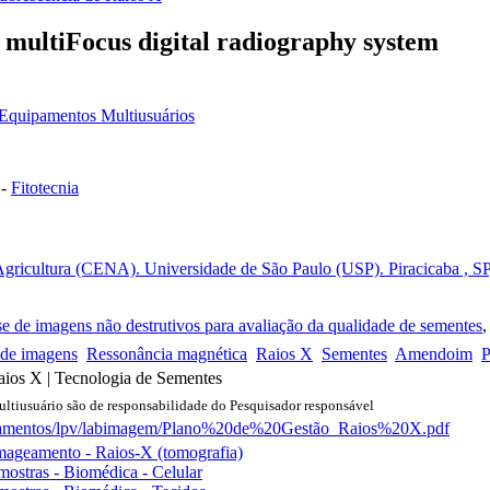
multiFocus digital radiography system
 Equipamentos Multiusuários
-
Fitotecnia
gricultura (CENA). Universidade de São Paulo (USP). Piracicaba , SP,
e de imagens não destrutivos para avaliação da qualidade de sementes
,
 de imagens
Ressonância magnética
Raios X
Sementes
Amendoim
P
ios X | Tecnologia de Sementes
tiusuário são de responsabilidade do Pesquisador responsável
artamentos/lpv/labimagem/Plano%20de%20Gestão_Raios%20X.pdf
Imageamento - Raios-X (tomografia)
mostras - Biomédica - Celular