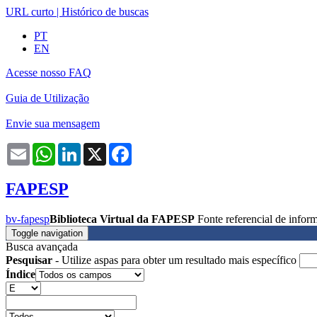
URL curto
|
Histórico de buscas
PT
EN
Acesse nosso FAQ
Guia de Utilização
Envie sua mensagem
Email
WhatsApp
LinkedIn
X
Facebook
FAPESP
bv-fapesp
Biblioteca Virtual da FAPESP
Fonte referencial de info
Toggle navigation
Busca avançada
Pesquisar
- Utilize aspas para obter um resultado mais específico
Índice