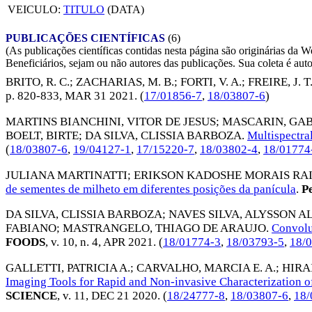
VEICULO:
TITULO
(DATA)
PUBLICAÇÕES CIENTÍFICAS
(6)
(As publicações científicas contidas nesta página são originárias 
Beneficiários, sejam ou não autores das publicações. Sua coleta é aut
BRITO, R. C.
;
ZACHARIAS, M. B.
;
FORTI, V. A.
;
FREIRE, J. T
p. 820-833,
MAR 31 2021
. (
17/01856-7
,
18/03807-6
)
MARTINS BIANCHINI, VITOR DE JESUS
;
MASCARIN, GA
BOELT, BIRTE
;
DA SILVA, CLISSIA BARBOZA
.
Multispectral
(
18/03807-6
,
19/04127-1
,
17/15220-7
,
18/03802-4
,
18/01774
JULIANA MARTINATTI
;
ERIKSON KADOSHE MORAIS R
de sementes de milheto em diferentes posições da panícula
.
Pe
DA SILVA, CLISSIA BARBOZA
;
NAVES SILVA, ALYSSON 
FABIANO
;
MASTRANGELO, THIAGO DE ARAUJO
.
Convolu
FOODS
, v. 10, n. 4,
APR 2021
. (
18/01774-3
,
18/03793-5
,
18/
GALLETTI, PATRICIA A.
;
CARVALHO, MARCIA E. A.
;
HIRA
Imaging Tools for Rapid and Non-invasive Characterization o
SCIENCE
, v. 11,
DEC 21 2020
. (
18/24777-8
,
18/03807-6
,
18/