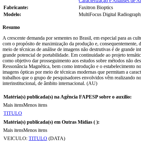
Caracterização e Análises de A
Fabricante:
Faxitron Bioptics
Modelo:
MultiFocus Digital Radiogra
Resumo
A crescente demanda por sementes no Brasil, em especial para as cult
com o propósito de maximização da produção e, consequentemente, da 
meio de técnicas de análise de imagens não destrutivas é de grande i
grande potencial de portabilidade. Em continuidade ao projeto temát
como objetivo dar prosseguimento aos estudos sobre métodos não destr
Ressonância Magnética, bem como introdução e o estabelecimento no paí
imagens ópticas por meio de técnicas modernas que permitam a caract
trabalhos que o grupo de pesquisadores envolvidos vêm realizando no
interinstitucional, de âmbito internacional. (AU)
Matéria(s) publicada(s) na Agência FAPESP sobre o auxílio:
Mais itens
Menos itens
TITULO
Matéria(s) publicada(s) em Outras Mídias (
):
Mais itens
Menos itens
VEICULO:
TITULO
(DATA)