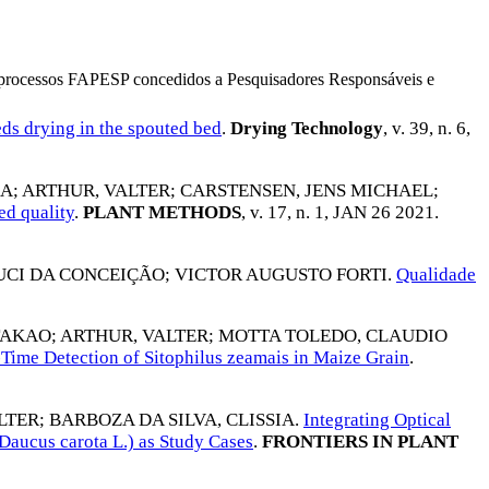
os processos FAPESP concedidos a Pesquisadores Responsáveis e
eds drying in the spouted bed
.
Drying Technology
, v. 39, n. 6,
NA
;
ARTHUR, VALTER
;
CARSTENSEN, JENS MICHAEL
;
ed quality
.
PLANT METHODS
, v. 17, n. 1,
JAN 26 2021
.
UCI DA CONCEIÇÃO
;
VICTOR AUGUSTO FORTI
.
Qualidade
TAKAO
;
ARTHUR, VALTER
;
MOTTA TOLEDO, CLAUDIO
ime Detection of Sitophilus zeamais in Maize Grain
.
LTER
;
BARBOZA DA SILVA, CLISSIA
.
Integrating Optical
Daucus carota L.) as Study Cases
.
FRONTIERS IN PLANT