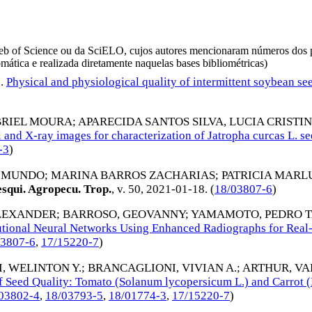
da Web of Science ou da SciELO, cujos autores mencionaram números d
omática e realizada diretamente naquelas bases bibliométricas)
.
.
Physical and physiological quality of intermittent soybean se
BRIEL MOURA
;
APARECIDA SANTOS SILVA, LUCIA CRISTI
 and X-ray images for characterization of Jatropha curcas L. se
-3
)
AIMUNDO
;
MARINA BARROS ZACHARIAS
;
PATRICIA MARL
squi. Agropecu. Trop.
, v. 50,
2021-01-18
. (
18/03807-6
)
ALEXANDER
;
BARROSO, GEOVANNY
;
YAMAMOTO, PEDRO 
tional Neural Networks Using Enhanced Radiographs for Real-T
03807-6
,
17/15220-7
)
I, WELINTON Y.
;
BRANCAGLIONI, VIVIAN A.
;
ARTHUR, VA
f Seed Quality: Tomato (Solanum lycopersicum L.) and Carrot (
03802-4
,
18/03793-5
,
18/01774-3
,
17/15220-7
)