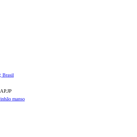
 Brasil
 AP.JP
inhão manso