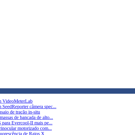
em VideoMeterLab
 SeedReporter câmera spec...
io de tração in-situ
ssas de bancada de alto...
ara Evercool-II mais pe...
inocular motorizado com...
uorescência de Raios X