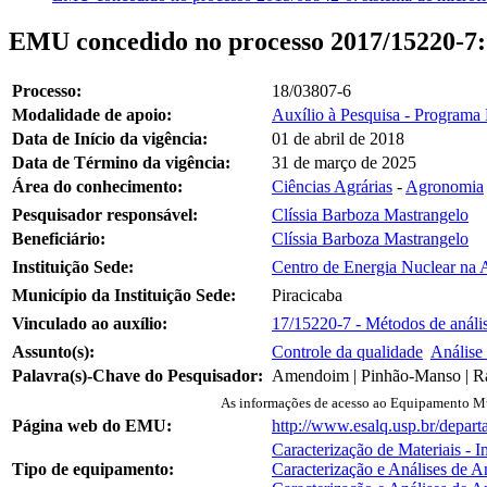
EMU concedido no processo 2017/15220-7: 
Processo:
18/03807-6
Modalidade de apoio:
Auxílio à Pesquisa - Programa
Data de Início da vigência:
01 de abril de 2018
Data de Término da vigência:
31 de março de 2025
Área do conhecimento:
Ciências Agrárias
-
Agronomia
Pesquisador responsável:
Clíssia Barboza Mastrangelo
Beneficiário:
Clíssia Barboza Mastrangelo
Instituição Sede:
Centro de Energia Nuclear na A
Município da Instituição Sede:
Piracicaba
Vinculado ao auxílio:
17/15220-7 - Métodos de anális
Assunto(s):
Controle da qualidade
Análise
Palavra(s)-Chave do Pesquisador:
Amendoim | Pinhão-Manso | Ra
As informações de acesso ao Equipamento Mul
Página web do EMU:
http://www.esalq.usp.br/dep
Caracterização de Materiais - 
Tipo de equipamento:
Caracterização e Análises de A