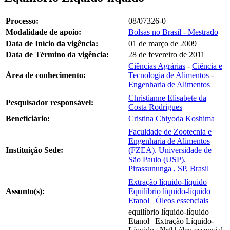
Processo:
08/07326-0
Modalidade de apoio:
Bolsas no Brasil - Mestrado
Data de Início da vigência:
01 de março de 2009
Data de Término da vigência:
28 de fevereiro de 2011
Ciências Agrárias
-
Ciência e
Área de conhecimento:
Tecnologia de Alimentos
-
Engenharia de Alimentos
Christianne Elisabete da
Pesquisador responsável:
Costa Rodrigues
Beneficiário:
Cristina Chiyoda Koshima
Faculdade de Zootecnia e
Engenharia de Alimentos
Instituição Sede:
(FZEA). Universidade de
São Paulo (USP).
Pirassununga , SP, Brasil
Extração líquido-líquido
Assunto(s):
Equilíbrio líquido-líquido
Etanol
Óleos essenciais
equilíbrio líquido-líquido |
Etanol | Extração Líquido-