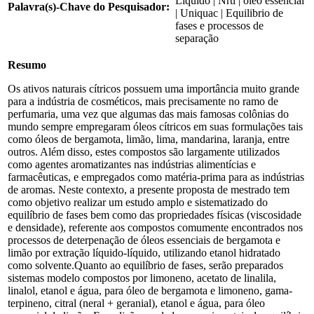
Líquido | Nrtl | óleo essencial
Palavra(s)-Chave do Pesquisador:
| Uniquac | Equilibrio de
fases e processos de
separação
Resumo
Os ativos naturais cítricos possuem uma importância muito grande
para a indústria de cosméticos, mais precisamente no ramo de
perfumaria, uma vez que algumas das mais famosas colônias do
mundo sempre empregaram óleos cítricos em suas formulações tais
como óleos de bergamota, limão, lima, mandarina, laranja, entre
outros. Além disso, estes compostos são largamente utilizados
como agentes aromatizantes nas indústrias alimentícias e
farmacêuticas, e empregados como matéria-prima para as indústrias
de aromas. Neste contexto, a presente proposta de mestrado tem
como objetivo realizar um estudo amplo e sistematizado do
equilíbrio de fases bem como das propriedades físicas (viscosidade
e densidade), referente aos compostos comumente encontrados nos
processos de deterpenação de óleos essenciais de bergamota e
limão por extração líquido-líquido, utilizando etanol hidratado
como solvente.Quanto ao equilíbrio de fases, serão preparados
sistemas modelo compostos por limoneno, acetato de linalila,
linalol, etanol e água, para óleo de bergamota e limoneno, gama-
terpineno, citral (neral + geranial), etanol e água, para óleo