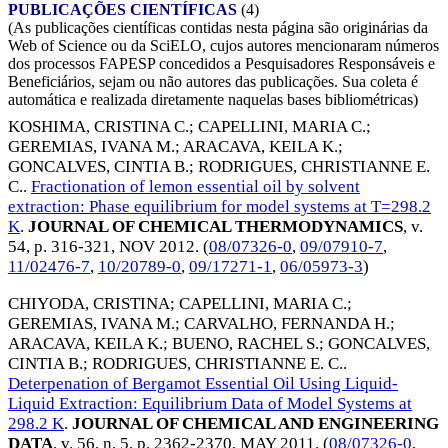
PUBLICAÇÕES CIENTÍFICAS
(4)
(As publicações científicas contidas nesta página são originárias da
Web of Science ou da SciELO, cujos autores mencionaram números
dos processos FAPESP concedidos a Pesquisadores Responsáveis e
Beneficiários, sejam ou não autores das publicações. Sua coleta é
automática e realizada diretamente naquelas bases bibliométricas)
KOSHIMA, CRISTINA C.
;
CAPELLINI, MARIA C.
;
GEREMIAS, IVANA M.
;
ARACAVA, KEILA K.
;
GONCALVES, CINTIA B.
;
RODRIGUES, CHRISTIANNE E.
C.
.
Fractionation of lemon essential oil by solvent
extraction: Phase equilibrium for model systems at T=298.2
K
.
JOURNAL OF CHEMICAL THERMODYNAMICS
, v.
54, p. 316-321,
NOV 2012
. (
08/07326-0
,
09/07910-7
,
11/02476-7
,
10/20789-0
,
09/17271-1
,
06/05973-3
)
CHIYODA, CRISTINA
;
CAPELLINI, MARIA C.
;
GEREMIAS, IVANA M.
;
CARVALHO, FERNANDA H.
;
ARACAVA, KEILA K.
;
BUENO, RACHEL S.
;
GONCALVES,
CINTIA B.
;
RODRIGUES, CHRISTIANNE E. C.
.
Deterpenation of Bergamot Essential Oil Using Liquid-
Liquid Extraction: Equilibrium Data of Model Systems at
298.2 K
.
JOURNAL OF CHEMICAL AND ENGINEERING
DATA
, v. 56, n. 5, p. 2362-2370,
MAY 2011
. (
08/07326-0
,