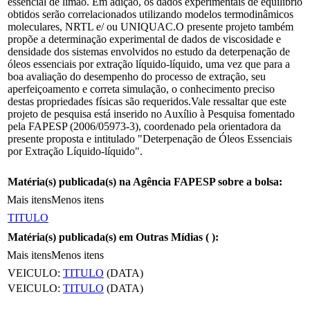
essencial de limão. Em adição, os dados experimentais de equilíbrio
obtidos serão correlacionados utilizando modelos termodinâmicos
moleculares, NRTL e/ ou UNIQUAC.O presente projeto também
propõe a determinação experimental de dados de viscosidade e
densidade dos sistemas envolvidos no estudo da deterpenação de
óleos essenciais por extração líquido-líquido, uma vez que para a
boa avaliação do desempenho do processo de extração, seu
aperfeiçoamento e correta simulação, o conhecimento preciso
destas propriedades físicas são requeridos.Vale ressaltar que este
projeto de pesquisa está inserido no Auxílio à Pesquisa fomentado
pela FAPESP (2006/05973-3), coordenado pela orientadora da
presente proposta e intitulado "Deterpenação de Óleos Essenciais
por Extração Líquido-líquido".
Matéria(s) publicada(s) na Agência FAPESP sobre a bolsa:
Mais itens
Menos itens
TITULO
Matéria(s) publicada(s) em Outras Mídias (
):
Mais itens
Menos itens
VEICULO:
TITULO
(DATA)
VEICULO:
TITULO
(DATA)