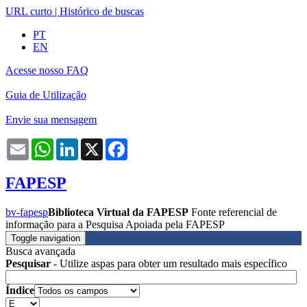
URL curto
|
Histórico de buscas
PT
EN
Acesse nosso FAQ
Guia de Utilização
Envie sua mensagem
Email
WhatsApp
LinkedIn
X
Facebook
FAPESP
bv-fapesp
Biblioteca Virtual da FAPESP
Fonte referencial de
informação para a Pesquisa Apoiada pela FAPESP
Toggle navigation
Busca avançada
Pesquisar
- Utilize aspas para obter um resultado mais específico
Índice