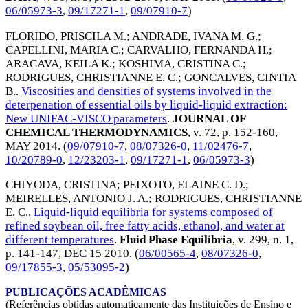
06/05973-3
,
09/17271-1
,
09/07910-7
)
FLORIDO, PRISCILA M.
;
ANDRADE, IVANA M. G.
;
CAPELLINI, MARIA C.
;
CARVALHO, FERNANDA H.
;
ARACAVA, KEILA K.
;
KOSHIMA, CRISTINA C.
;
RODRIGUES, CHRISTIANNE E. C.
;
GONCALVES, CINTIA
B.
.
Viscosities and densities of systems involved in the
deterpenation of essential oils by liquid-liquid extraction:
New UNIFAC-VISCO parameters
.
JOURNAL OF
CHEMICAL THERMODYNAMICS
, v. 72, p. 152-160,
MAY 2014
. (
09/07910-7
,
08/07326-0
,
11/02476-7
,
10/20789-0
,
12/23203-1
,
09/17271-1
,
06/05973-3
)
CHIYODA, CRISTINA
;
PEIXOTO, ELAINE C. D.
;
MEIRELLES, ANTONIO J. A.
;
RODRIGUES, CHRISTIANNE
E. C.
.
Liquid-liquid equilibria for systems composed of
refined soybean oil, free fatty acids, ethanol, and water at
different temperatures
.
Fluid Phase Equilibria
, v. 299, n. 1,
p. 141-147,
DEC 15 2010
. (
06/00565-4
,
08/07326-0
,
09/17855-3
,
05/53095-2
)
PUBLICAÇÕES ACADÊMICAS
(Referências obtidas automaticamente das Instituições de Ensino e