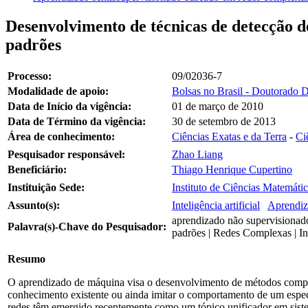
Desenvolvimento de técnicas de detecção 
padrões
Processo:
09/02036-7
Modalidade de apoio:
Bolsas no Brasil - Doutorado D
Data de Início da vigência:
01 de março de 2010
Data de Término da vigência:
30 de setembro de 2013
Área de conhecimento:
Ciências Exatas e da Terra
-
Ci
Pesquisador responsável:
Zhao Liang
Beneficiário:
Thiago Henrique Cupertino
Instituição Sede:
Instituto de Ciências Matemát
Assunto(s):
Inteligência artificial
Aprendiz
aprendizado não supervisionado
Palavra(s)-Chave do Pesquisador:
padrões | Redes Complexas | Int
Resumo
O aprendizado de máquina visa o desenvolvimento de métodos comput
conhecimento existente ou ainda imitar o comportamento de um especi
redes têm emergido recentemente como um tópico unificador em siste