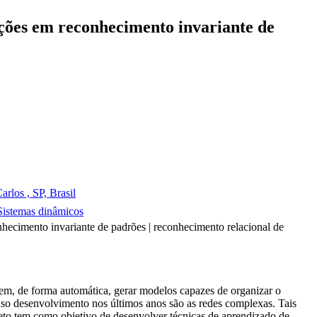
ções em reconhecimento invariante de
rlos , SP, Brasil
Sistemas dinâmicos
hecimento invariante de padrões | reconhecimento relacional de
m, de forma automática, gerar modelos capazes de organizar o
nso desenvolvimento nos últimos anos são as redes complexas. Tais
eto tem como objetivo de desenvolver técnicas de aprendizado de