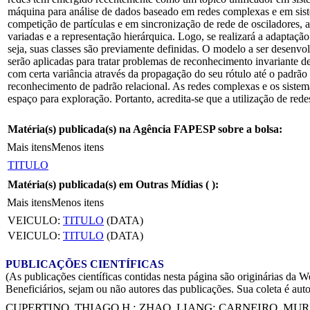
máquina para análise de dados baseado em redes complexas e em sis
competição de partículas e em sincronização de rede de osciladores, 
variadas e a representação hierárquica. Logo, se realizará a adaptaç
seja, suas classes são previamente definidas. O modelo a ser desenvol
serão aplicadas para tratar problemas de reconhecimento invariante d
com certa variância através da propagação do seu rótulo até o padrã
reconhecimento de padrão relacional. As redes complexas e os sistema
espaço para exploração. Portanto, acredita-se que a utilização de r
Matéria(s) publicada(s) na Agência FAPESP sobre a bolsa:
Mais itens
Menos itens
TITULO
Matéria(s) publicada(s) em Outras Mídias (
):
Mais itens
Menos itens
VEICULO:
TITULO
(DATA)
VEICULO:
TITULO
(DATA)
PUBLICAÇÕES CIENTÍFICAS
(As publicações científicas contidas nesta página são originárias 
Beneficiários, sejam ou não autores das publicações. Sua coleta é aut
CUPERTINO, THIAGO H.
;
ZHAO, LIANG
;
CARNEIRO, MUR