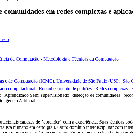
de comunidades em redes complexas e aplica
ireto
ência da Computação
-
Metodologia e Técnicas da Computação
icas e de Computação (ICMC). Universidade de São Paulo (USP). São Ca
ado computacional
Reconhecimento de padrões
Redes complexas
 | Aprendizado Semi-supervisionado | detecção de comunidades | recon
eligência Artificial
acionais capazes de "aprender" com a experiência. Suas técnicas pode
alista humano em certo grau. Outro domínio interdisciplinar com inte
mas complexos e estão presentes em vários ramos da ciência. Este proj