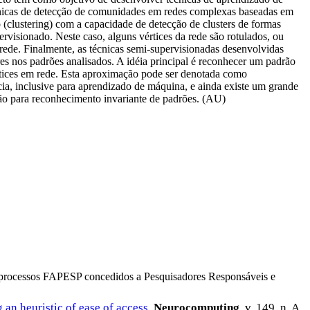
cnicas de detecção de comunidades em redes complexas baseadas em
 (clustering) com a capacidade de detecção de clusters de formas
rvisionado. Neste caso, alguns vértices da rede são rotulados, ou
 rede. Finalmente, as técnicas semi-supervisionadas desenvolvidas
res nos padrões analisados. A idéia principal é reconhecer um padrão
értices em rede. Esta aproximação pode ser denotada como
cia, inclusive para aprendizado de máquina, e ainda existe um grande
ção para reconhecimento invariante de padrões. (AU)
os processos FAPESP concedidos a Pesquisadores Responsáveis e
 an heuristic of ease of access
.
Neurocomputing
, v. 149, n. A,