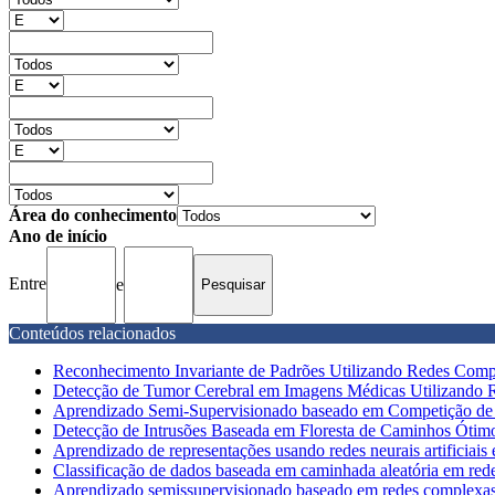
Área do conhecimento
Ano de início
Entre
e
Conteúdos relacionados
Reconhecimento Invariante de Padrões Utilizando Redes Comp
Detecção de Tumor Cerebral em Imagens Médicas Utilizando 
Aprendizado Semi-Supervisionado baseado em Competição de 
Detecção de Intrusões Baseada em Floresta de Caminhos Ótim
Aprendizado de representações usando redes neurais artificiais 
Classificação de dados baseada em caminhada aleatória em red
Aprendizado semissupervisionado baseado em redes complexas e 