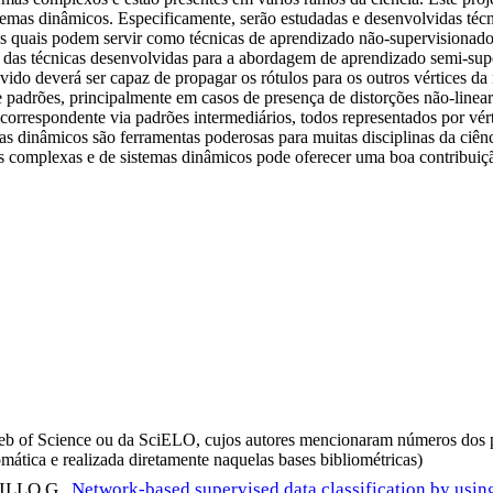
temas dinâmicos. Especificamente, serão estudadas e desenvolvidas té
as quais podem servir como técnicas de aprendizado não-supervisionado
ão das técnicas desenvolvidas para a abordagem de aprendizado semi-supe
vido deverá ser capaz de propagar os rótulos para os outros vértices da
e padrões, principalmente em casos de presença de distorções não-linea
o correspondente via padrões intermediários, todos representados por v
s dinâmicos são ferramentas poderosas para muitas disciplinas da ciên
edes complexas e de sistemas dinâmicos pode oferecer uma boa contribui
da Web of Science ou da SciELO, cujos autores mencionaram números d
omática e realizada diretamente naquelas bases bibliométricas)
ILLO G.
.
Network-based supervised data classification by using