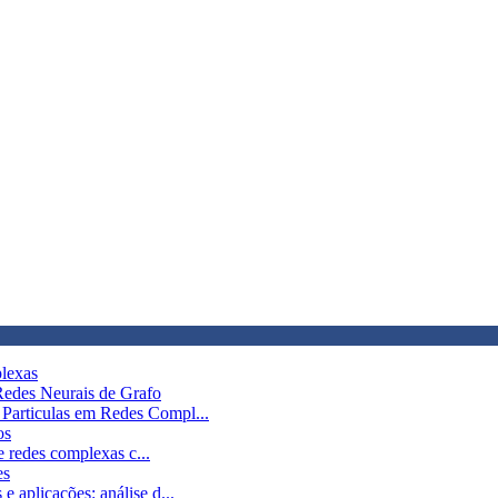
lexas
Redes Neurais de Grafo
Particulas em Redes Compl...
os
e redes complexas c...
es
aplicações: análise d...