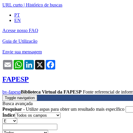
URL curto
|
Histórico de buscas
PT
EN
Acesse nosso FAQ
Guia de Utilização
Envie sua mensagem
Email
WhatsApp
LinkedIn
X
Facebook
FAPESP
bv-fapesp
Biblioteca Virtual da FAPESP
Fonte referencial de info
Toggle navigation
Busca avançada
Pesquisar
- Utilize aspas para obter um resultado mais específico
Índice