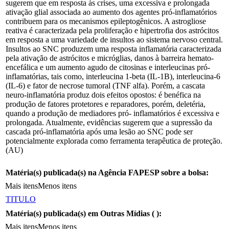
sugerem que em resposta às crises, uma excessiva e prolongada
ativação glial associada ao aumento dos agentes pró-inflamatórios
contribuem para os mecanismos epileptogênicos. A astrogliose
reativa é caracterizada pela proliferação e hipertrofia dos astrócitos
em resposta a uma variedade de insultos ao sistema nervoso central.
Insultos ao SNC produzem uma resposta inflamatória caracterizada
pela ativação de astrócitos e micróglias, danos à barreira hemato-
encefálica e um aumento agudo de citosinas e interleucinas pró-
inflamatórias, tais como, interleucina 1-beta (IL-1B), interleucina-6
(IL-6) e fator de necrose tumoral (TNF alfa). Porém, a cascata
neuro-inflamatória produz dois efeitos opostos: é benéfica na
produção de fatores protetores e reparadores, porém, deletéria,
quando a produção de mediadores pró- inflamatórios é excessiva e
prolongada. Atualmente, evidências sugerem que a supressão da
cascada pró-inflamatória após uma lesão ao SNC pode ser
potencialmente explorada como ferramenta terapêutica de proteção.
(AU)
Matéria(s) publicada(s) na Agência FAPESP sobre a bolsa:
Mais itens
Menos itens
TITULO
Matéria(s) publicada(s) em Outras Mídias (
):
Mais itens
Menos itens