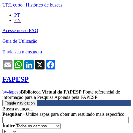
URL curto
|
Histórico de buscas
PT
EN
Acesse nosso FAQ
Guia de Utilização
Envie sua mensagem
Email
WhatsApp
LinkedIn
X
Facebook
FAPESP
bv-fapesp
Biblioteca Virtual da FAPESP
Fonte referencial de
informação para a Pesquisa Apoiada pela FAPESP
Toggle navigation
Busca avançada
Pesquisar
- Utilize aspas para obter um resultado mais específico
Índice