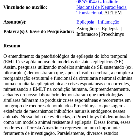
08/57904-0 - Instituto
Vinculado ao auxílio:
Nacional de Neurociência
Translacional
, AP.TEM
Assunto(s):
Epilepsia
Inflamação
Astrogliose | Epilepsia |
Palavra(s)-Chave do Pesquisador:
Inflamacao | Proechimys
Resumo
O entendimento da patofisiológica da epilepsia do lobo temporal
(EMLT) se apóia no uso de modelos de status epilepticus (SE).
Assim, pesquisas utilizando modelos animais de SE sustentado (ex.
pilocarpina) demonstraram que, após o insulto cerebral, a complexa
reorganização estrutural e funcional da circuitaria neuronal culmina
numa circuitaria epileptogênica e crises espontâneas e recorrentes,
mimetizando a EMLT na condição humana. Surpreendentemente,
achados do nosso laboratório demonstraram que metodologias
similares falharam ao produzir crises espontâneas e recorrentes em
um grupo de roedores denominados Proechimys, o que sugere a
existência de mecanismos inibitórios naturais endógenos nesses
animais. Nessa linha de evidências, o Proechimys foi denominado
como um modelo animal resistente à epilepsia. Dessa forma, esses
roedores da floresta Amazônica representam uma importante
ferramenta de investigação. Paralelamente, diversos estudos