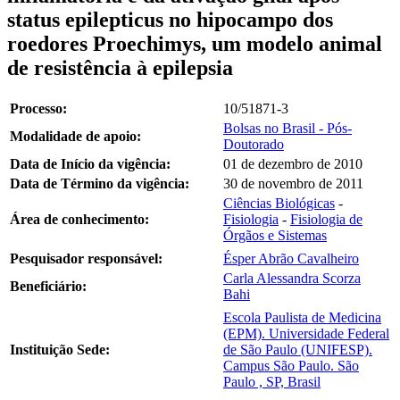
status epilepticus no hipocampo dos
roedores Proechimys, um modelo animal
de resistência à epilepsia
Processo:
10/51871-3
Bolsas no Brasil - Pós-
Modalidade de apoio:
Doutorado
Data de Início da vigência:
01 de dezembro de 2010
Data de Término da vigência:
30 de novembro de 2011
Ciências Biológicas
-
Área de conhecimento:
Fisiologia
-
Fisiologia de
Órgãos e Sistemas
Pesquisador responsável:
Ésper Abrão Cavalheiro
Carla Alessandra Scorza
Beneficiário:
Bahi
Escola Paulista de Medicina
(EPM). Universidade Federal
Instituição Sede:
de São Paulo (UNIFESP).
Campus São Paulo. São
Paulo , SP, Brasil