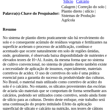
Silício
Calcário
Calagem | Correção do solo |
Plantio direto | silício |
Palavra(s)-Chave do Pesquisador:
Sistemas de Produção
Agrícola
Resumo
No sistema de plantio direto praticamente não há revolvimento do
solo e o consequente acúmulo de resíduos vegetais e fertilizantes na
superfície aceleram o processo de acidificação, contínuo e
acentuado que ocorre naturalmente em solo de regiões úmidas,
onde, geralmente, é observada baixa disponibilidade de nutrientes e
elevados teores de H+Al. Assim, da mesma forma que no sistema
de cultivo convencional, no sistema de plantio direto também existe
a necessidade de aplicação de insumos, especialmente, materiais
corretivos de acidez. O uso de corretivos do solo é uma prática
essencial para a garantia do sucesso da produtividade das culturas.
No Brasil, o material mais utilizado como corretivo de acidez do
solo é o calcário. No entanto, os silicatos provenientes das escórias
de aciaria são materiais que se comportam de forma semelhante aos
calcários, podendo ser utilizados como corretivo, sendo ainda fonte
de silício para as culturas. Dentro deste enfoque, este trabalho será
uma continuação do projeto intitulado Efeito da aplicação
superficial de silicato e calcário na nutrição, nos teores de cátions