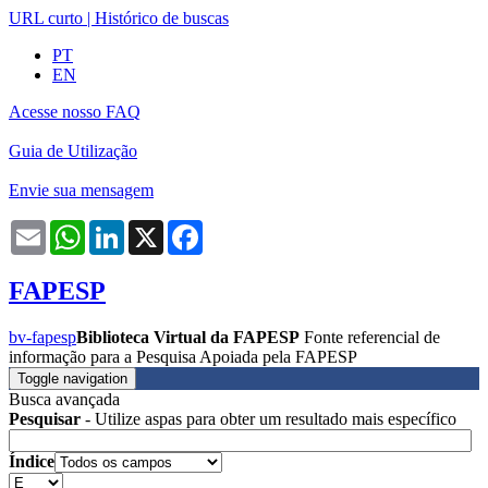
URL curto
|
Histórico de buscas
PT
EN
Acesse nosso FAQ
Guia de Utilização
Envie sua mensagem
Email
WhatsApp
LinkedIn
X
Facebook
FAPESP
bv-fapesp
Biblioteca Virtual da FAPESP
Fonte referencial de
informação para a Pesquisa Apoiada pela FAPESP
Toggle navigation
Busca avançada
Pesquisar
- Utilize aspas para obter um resultado mais específico
Índice