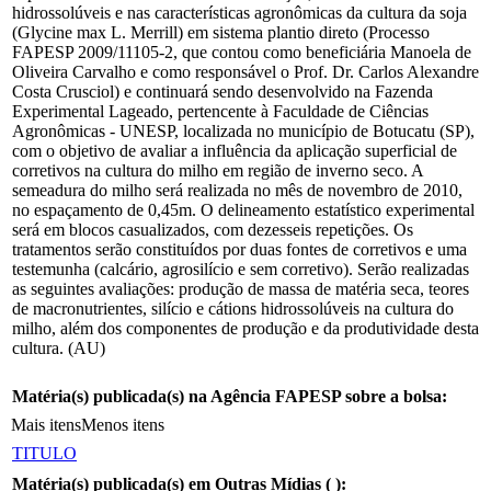
hidrossolúveis e nas características agronômicas da cultura da soja
(Glycine max L. Merrill) em sistema plantio direto (Processo
FAPESP 2009/11105-2, que contou como beneficiária Manoela de
Oliveira Carvalho e como responsável o Prof. Dr. Carlos Alexandre
Costa Crusciol) e continuará sendo desenvolvido na Fazenda
Experimental Lageado, pertencente à Faculdade de Ciências
Agronômicas - UNESP, localizada no município de Botucatu (SP),
com o objetivo de avaliar a influência da aplicação superficial de
corretivos na cultura do milho em região de inverno seco. A
semeadura do milho será realizada no mês de novembro de 2010,
no espaçamento de 0,45m. O delineamento estatístico experimental
será em blocos casualizados, com dezesseis repetições. Os
tratamentos serão constituídos por duas fontes de corretivos e uma
testemunha (calcário, agrosilício e sem corretivo). Serão realizadas
as seguintes avaliações: produção de massa de matéria seca, teores
de macronutrientes, silício e cátions hidrossolúveis na cultura do
milho, além dos componentes de produção e da produtividade desta
cultura. (AU)
Matéria(s) publicada(s) na Agência FAPESP sobre a bolsa:
Mais itens
Menos itens
TITULO
Matéria(s) publicada(s) em Outras Mídias (
):