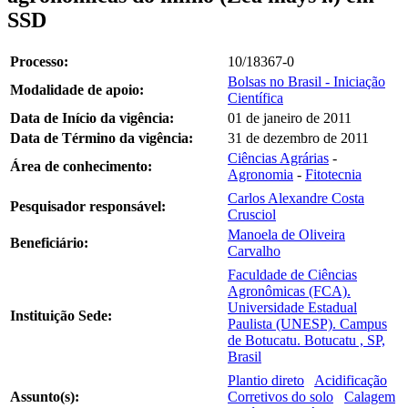
SSD
Processo:
10/18367-0
Bolsas no Brasil - Iniciação
Modalidade de apoio:
Científica
Data de Início da vigência:
01 de janeiro de 2011
Data de Término da vigência:
31 de dezembro de 2011
Ciências Agrárias
-
Área de conhecimento:
Agronomia
-
Fitotecnia
Carlos Alexandre Costa
Pesquisador responsável:
Crusciol
Manoela de Oliveira
Beneficiário:
Carvalho
Faculdade de Ciências
Agronômicas (FCA).
Universidade Estadual
Instituição Sede:
Paulista (UNESP). Campus
de Botucatu. Botucatu , SP,
Brasil
Plantio direto
Acidificação
Assunto(s):
Corretivos do solo
Calagem