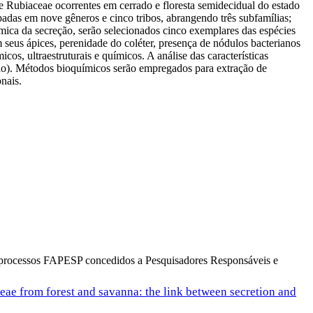
de Rubiaceae ocorrentes em cerrado e floresta semidecidual do estado
padas em nove gêneros e cinco tribos, abrangendo três subfamílias;
mica da secreção, serão selecionados cinco exemplares das espécies
 seus ápices, perenidade do coléter, presença de nódulos bacterianos
os, ultraestruturais e químicos. A análise das características
io). Métodos bioquímicos serão empregados para extração de
nais.
os processos FAPESP concedidos a Pesquisadores Responsáveis e
ceae from forest and savanna: the link between secretion and