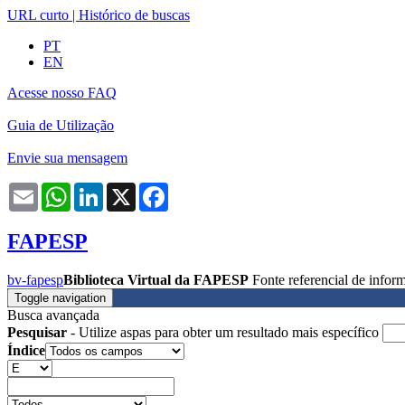
URL curto
|
Histórico de buscas
PT
EN
Acesse nosso FAQ
Guia de Utilização
Envie sua mensagem
Email
WhatsApp
LinkedIn
X
Facebook
FAPESP
bv-fapesp
Biblioteca Virtual da FAPESP
Fonte referencial de info
Toggle navigation
Busca avançada
Pesquisar
- Utilize aspas para obter um resultado mais específico
Índice