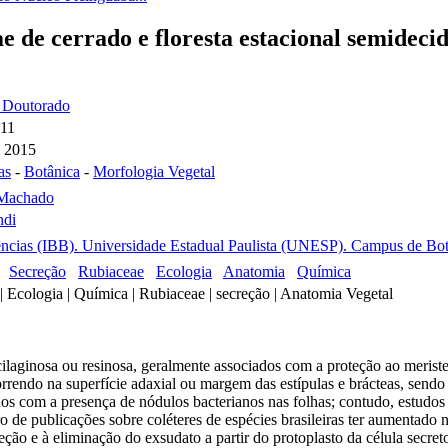
ae de cerrado e floresta estacional semideci
- Doutorado
011
e 2015
as
-
Botânica
-
Morfologia Vegetal
 Machado
ndi
iências (IBB). Universidade Estadual Paulista (UNESP). Campus de Botu
Secreção
Rubiaceae
Ecologia
Anatomia
Química
 | Ecologia | Química | Rubiaceae | secreção | Anatomia Vegetal
ucilaginosa ou resinosa, geralmente associados com a proteção ao meris
rrendo na superfície adaxial ou margem das estípulas e brácteas, sendo 
os com a presença de nódulos bacterianos nas folhas; contudo, estudos
e publicações sobre coléteres de espécies brasileiras ter aumentado no
eção e à eliminação do exsudato a partir do protoplasto da célula secre