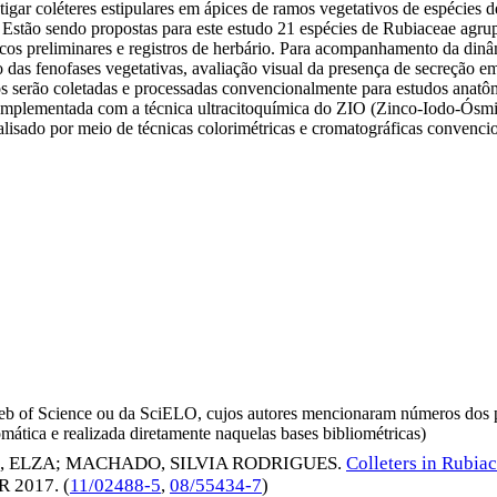
tigar coléteres estipulares em ápices de ramos vegetativos de espécies 
 Estão sendo propostas para este estudo 21 espécies de Rubiaceae agru
icos preliminares e registros de herbário. Para acompanhamento da dinâ
 das fenofases vegetativas, avaliação visual da presença de secreção em
os serão coletadas e processadas convencionalmente para estudos anatômic
 complementada com a técnica ultracitoquímica do ZIO (Zinco-Iodo-Ósm
alisado por meio de técnicas colorimétricas e cromatográficas convencio
da Web of Science ou da SciELO, cujos autores mencionaram números d
omática e realizada diretamente naquelas bases bibliométricas)
, ELZA
;
MACHADO, SILVIA RODRIGUES
.
Colleters in Rubia
R 2017
. (
11/02488-5
,
08/55434-7
)