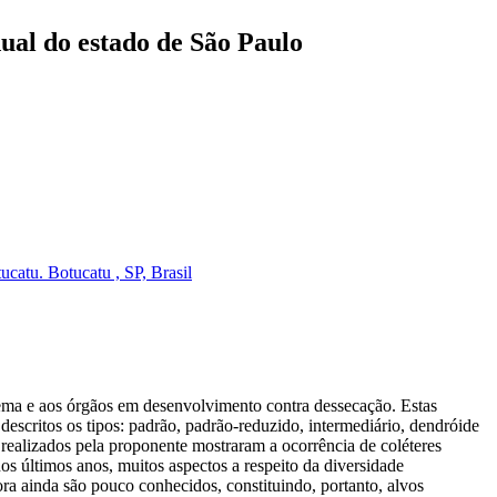
dual do estado de São Paulo
catu. Botucatu , SP, Brasil
tema e aos órgãos em desenvolvimento contra dessecação. Estas
descritos os tipos: padrão, padrão-reduzido, intermediário, dendróide
 realizados pela proponente mostraram a ocorrência de coléteres
s últimos anos, muitos aspectos a respeito da diversidade
tora ainda são pouco conhecidos, constituindo, portanto, alvos