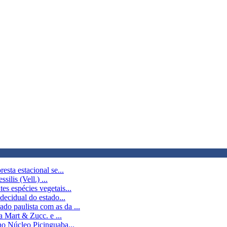
esta estacional se...
silis (Vell.) ...
es espécies vegetais...
decidual do estado...
do paulista com as da ...
a Mart & Zucc. e ...
no Núcleo Picinguaba...