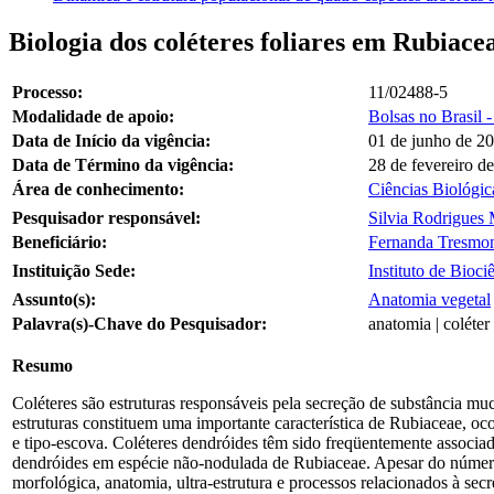
Biologia dos coléteres foliares em Rubiace
Processo:
11/02488-5
Modalidade de apoio:
Bolsas no Brasil 
Data de Início da vigência:
01 de junho de 2
Data de Término da vigência:
28 de fevereiro d
Área de conhecimento:
Ciências Biológic
Pesquisador responsável:
Silvia Rodrigues
Beneficiário:
Fernanda Tresmo
Instituição Sede:
Instituto de Bioc
Assunto(s):
Anatomia vegetal
Palavra(s)-Chave do Pesquisador:
anatomia | coléter
Resumo
Coléteres são estruturas responsáveis pela secreção de substância m
estruturas constituem uma importante característica de Rubiaceae, oco
e tipo-escova. Coléteres dendróides têm sido freqüentemente associad
dendróides em espécie não-nodulada de Rubiaceae. Apesar do número d
morfológica, anatomia, ultra-estrutura e processos relacionados à secr