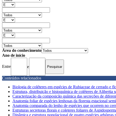
Área do conhecimento
Ano de início
Entre
e
Conteúdos relacionados
Biologia de coléteres em espécies de Rubiaceae de cerrado e flor
Estrutura, distribuição e histoquímica de coléteres de Alibertia ses
Caracterização da composição química das secreções de diferent
Anatomia foliar de espécies lenhosas da floresta estacional semi
Anatomia comparada do lenho de espécies que ocorrem no cerra
Estruturas secretoras florais e coleteres foliares de Aspidosperm
Dinâmica e estrutura populacional de quatro espécies arbóreas 