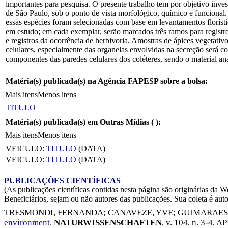
importantes para pesquisa. O presente trabalho tem por objetivo inves
de São Paulo, sob o ponto de vista morfológico, químico e funcional.
essas espécies foram selecionadas com base em levantamentos floríst
em estudo; em cada exemplar, serão marcados três ramos para registro
e registros da ocorrência de herbivoria. Amostras de ápices vegetativ
celulares, especialmente das organelas envolvidas na secreção será
componentes das paredes celulares dos coléteres, sendo o material an
Matéria(s) publicada(s) na Agência FAPESP sobre a bolsa:
Mais itens
Menos itens
TITULO
Matéria(s) publicada(s) em Outras Mídias (
):
Mais itens
Menos itens
VEICULO:
TITULO
(DATA)
VEICULO:
TITULO
(DATA)
PUBLICAÇÕES CIENTÍFICAS
(As publicações científicas contidas nesta página são originárias 
Beneficiários, sejam ou não autores das publicações. Sua coleta é aut
TRESMONDI, FERNANDA
;
CANAVEZE, YVE
;
GUIMARAES
environment
.
NATURWISSENSCHAFTEN
, v. 104, n. 3-4,
AP