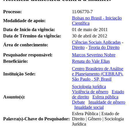
Processo:
11/06770-7
Bolsas no Brasil - Iniciação
Modalidade de apoio:
Científica
Data de Início da vigência:
01 de maio de 2011
Data de Término da vigência:
30 de abril de 2012
Ciências Sociais Aplicadas
-
Área de conhecimento:
Direito
-
Teoria do Direito
Pesquisador responsável:
Marcos Severino Nobre
Beneficiário:
Renata do Vale Elias
Centro Brasileiro de Análise
Instituição Sede:
e Planejamento (CEBRAP).
São Paulo , SP, Brasil
Sociologia jurídica
Violência de gênero
Estado
Assunto(s):
de direito
Esfera pública
Debate
Igualdade de gênero
Igualdade social
Esfera Pública | Estado de
Palavra(s)-Chave do Pesquisador:
Direito | Gênero | Sociologia
Jurídica