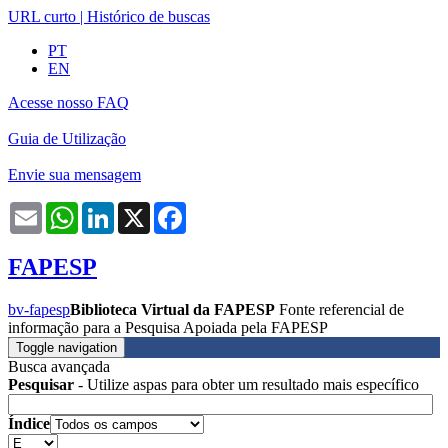
URL curto
|
Histórico de buscas
PT
EN
Acesse nosso FAQ
Guia de Utilização
Envie sua mensagem
Email
WhatsApp
LinkedIn
X
Facebook
FAPESP
bv-fapesp
Biblioteca Virtual da FAPESP
Fonte referencial de
informação para a Pesquisa Apoiada pela FAPESP
Toggle navigation
Busca avançada
Pesquisar
- Utilize aspas para obter um resultado mais específico
Índice