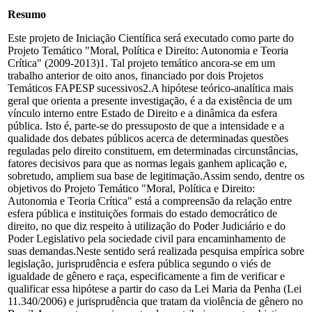
Resumo
Este projeto de Iniciação Científica será executado como parte do
Projeto Temático "Moral, Política e Direito: Autonomia e Teoria
Crítica" (2009-2013)1. Tal projeto temático ancora-se em um
trabalho anterior de oito anos, financiado por dois Projetos
Temáticos FAPESP sucessivos2.A hipótese teórico-analítica mais
geral que orienta a presente investigação, é a da existência de um
vínculo interno entre Estado de Direito e a dinâmica da esfera
pública. Isto é, parte-se do pressuposto de que a intensidade e a
qualidade dos debates públicos acerca de determinadas questões
reguladas pelo direito constituem, em determinadas circunstâncias,
fatores decisivos para que as normas legais ganhem aplicação e,
sobretudo, ampliem sua base de legitimação.Assim sendo, dentre os
objetivos do Projeto Temático "Moral, Política e Direito:
Autonomia e Teoria Crítica" está a compreensão da relação entre
esfera pública e instituições formais do estado democrático de
direito, no que diz respeito à utilização do Poder Judiciário e do
Poder Legislativo pela sociedade civil para encaminhamento de
suas demandas.Neste sentido será realizada pesquisa empírica sobre
legislação, jurisprudência e esfera pública segundo o viés de
igualdade de gênero e raça, especificamente a fim de verificar e
qualificar essa hipótese a partir do caso da Lei Maria da Penha (Lei
11.340/2006) e jurisprudência que tratam da violência de gênero no