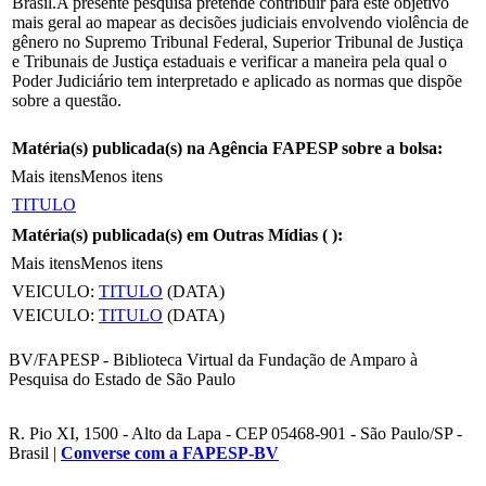
Brasil.A presente pesquisa pretende contribuir para este objetivo
mais geral ao mapear as decisões judiciais envolvendo violência de
gênero no Supremo Tribunal Federal, Superior Tribunal de Justiça
e Tribunais de Justiça estaduais e verificar a maneira pela qual o
Poder Judiciário tem interpretado e aplicado as normas que dispõe
sobre a questão.
Matéria(s) publicada(s) na Agência FAPESP sobre a bolsa:
Mais itens
Menos itens
TITULO
Matéria(s) publicada(s) em Outras Mídias (
):
Mais itens
Menos itens
VEICULO:
TITULO
(DATA)
VEICULO:
TITULO
(DATA)
BV/FAPESP - Biblioteca Virtual da Fundação de Amparo à
Pesquisa do Estado de São Paulo
R. Pio XI, 1500 - Alto da Lapa - CEP 05468-901 - São Paulo/SP -
Brasil |
Converse com a FAPESP-BV