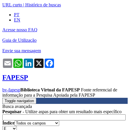
URL curto
|
Histórico de buscas
PT
EN
Acesse nosso FAQ
Guia de Utilização
Envie sua mensagem
Email
WhatsApp
LinkedIn
X
Facebook
FAPESP
bv-fapesp
Biblioteca Virtual da FAPESP
Fonte referencial de
informação para a Pesquisa Apoiada pela FAPESP
Toggle navigation
Busca avançada
Pesquisar
- Utilize aspas para obter um resultado mais específico
Índice