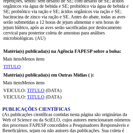
repetições, sendo: sem desafio de SE; com desafio de SE; ácidos
orgânicos via água de bebida e SE; probiótico via água de bebida e
SE; probiótico via ração e SE; ácidos orgânicos via ração e SE;
bacitracina de zinco via ração e SE. Antes do abate, todas as aves
serão submetidas a 12 horas de jejum alimentar e seis horas de
jejum hídrico, após as aves serão sacrificadas por deslocamento
cervical para posterior coleta de amostras para análises
microbiológicas. (AU)
Matéria(s) publicada(s) na Agência FAPESP sobre a bolsa:
Mais itens
Menos itens
TITULO
Matéria(s) publicada(s) em Outras Mídias (
):
Mais itens
Menos itens
VEICULO:
TITULO
(DATA)
VEICULO:
TITULO
(DATA)
PUBLICAÇÕES CIENTÍFICAS
(As publicações científicas contidas nesta página são originárias da
Web of Science ou da SciELO, cujos autores mencionaram números
dos processos FAPESP concedidos a Pesquisadores Responsáveis e
Beneficiários, sejam ou não autores das publicações. Sua coleta é