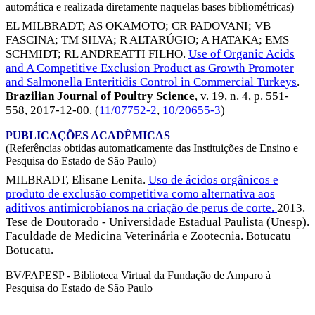
automática e realizada diretamente naquelas bases bibliométricas)
EL MILBRADT
;
AS OKAMOTO
;
CR PADOVANI
;
VB
FASCINA
;
TM SILVA
;
R ALTARÚGIO
;
A HATAKA
;
EMS
SCHMIDT
;
RL ANDREATTI FILHO
.
Use of Organic Acids
and A Competitive Exclusion Product as Growth Promoter
and Salmonella Enteritidis Control in Commercial Turkeys
.
Brazilian Journal of Poultry Science
, v. 19, n. 4, p. 551-
558,
2017-12-00
. (
11/07752-2
,
10/20655-3
)
PUBLICAÇÕES ACADÊMICAS
(Referências obtidas automaticamente das Instituições de Ensino e
Pesquisa do Estado de São Paulo)
MILBRADT, Elisane Lenita.
Uso de ácidos orgânicos e
produto de exclusão competitiva como alternativa aos
aditivos antimicrobianos na criação de perus de corte.
2013.
Tese de Doutorado - Universidade Estadual Paulista (Unesp).
Faculdade de Medicina Veterinária e Zootecnia. Botucatu
Botucatu.
BV/FAPESP - Biblioteca Virtual da Fundação de Amparo à
Pesquisa do Estado de São Paulo