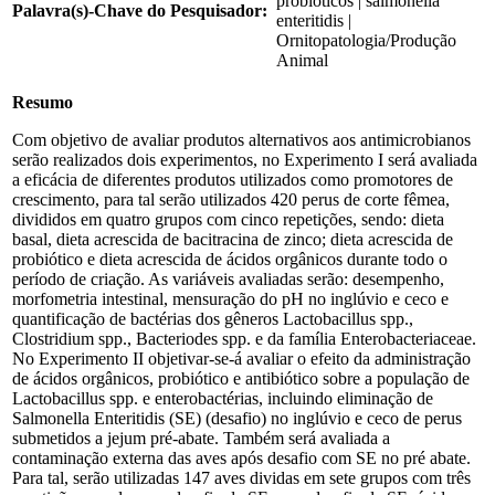
probioticos | salmonella
Palavra(s)-Chave do Pesquisador:
enteritidis |
Ornitopatologia/Produção
Animal
Resumo
Com objetivo de avaliar produtos alternativos aos antimicrobianos
serão realizados dois experimentos, no Experimento I será avaliada
a eficácia de diferentes produtos utilizados como promotores de
crescimento, para tal serão utilizados 420 perus de corte fêmea,
divididos em quatro grupos com cinco repetições, sendo: dieta
basal, dieta acrescida de bacitracina de zinco; dieta acrescida de
probiótico e dieta acrescida de ácidos orgânicos durante todo o
período de criação. As variáveis avaliadas serão: desempenho,
morfometria intestinal, mensuração do pH no inglúvio e ceco e
quantificação de bactérias dos gêneros Lactobacillus spp.,
Clostridium spp., Bacteriodes spp. e da família Enterobacteriaceae.
No Experimento II objetivar-se-á avaliar o efeito da administração
de ácidos orgânicos, probiótico e antibiótico sobre a população de
Lactobacillus spp. e enterobactérias, incluindo eliminação de
Salmonella Enteritidis (SE) (desafio) no inglúvio e ceco de perus
submetidos a jejum pré-abate. Também será avaliada a
contaminação externa das aves após desafio com SE no pré abate.
Para tal, serão utilizadas 147 aves dividas em sete grupos com três