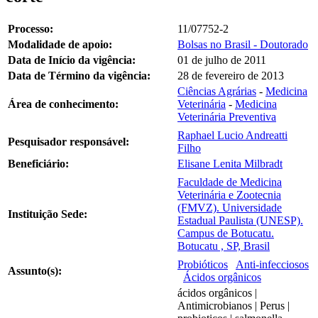
Processo:
11/07752-2
Modalidade de apoio:
Bolsas no Brasil - Doutorado
Data de Início da vigência:
01 de julho de 2011
Data de Término da vigência:
28 de fevereiro de 2013
Ciências Agrárias
-
Medicina
Área de conhecimento:
Veterinária
-
Medicina
Veterinária Preventiva
Raphael Lucio Andreatti
Pesquisador responsável:
Filho
Beneficiário:
Elisane Lenita Milbradt
Faculdade de Medicina
Veterinária e Zootecnia
(FMVZ). Universidade
Instituição Sede:
Estadual Paulista (UNESP).
Campus de Botucatu.
Botucatu , SP, Brasil
Probióticos
Anti-infecciosos
Assunto(s):
Ácidos orgânicos
ácidos orgânicos |
Antimicrobianos | Perus |