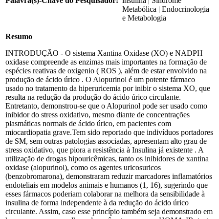
Palavra(s)-Chave do Pesquisador:
insulina | Síndrome
Metabólica | Endocrinologia
e Metabologia
Resumo
INTRODUÇÃO - O sistema Xantina Oxidase (XO) e NADPH
oxidase compreende as enzimas mais importantes na formação de
espécies reativas de oxigenio ( ROS ), além de estar envolvido na
produção de ácido úrico . O Alopurinol é um potente fármaco
usado no tratamento da hiperuricemia por inibir o sistema XO, que
resulta na redução da produção do ácido úrico circulante.
Entretanto, demonstrou-se que o Alopurinol pode ser usado como
inibidor do stress oxidativo, mesmo diante de concentrações
plasmáticas normais de ácido úrico, em pacientes com
miocardiopatia grave.Tem sido reportado que indivíduos portadores
de SM, sem outras patologias associadas, apresentam alto grau de
stress oxidativo, que piora a resistência à Insulina já existente . A
utilização de drogas hipouricêmicas, tanto os inibidores de xantina
oxidase (alopurinol), como os agentes uricosuricos
(benzobromarona), demonstraram reduzir marcadores inflamatórios
endoteliais em modelos animais e humanos (1, 16), sugerindo que
esses fármacos poderiam colaborar na melhora da sensibilidade à
insulina de forma independente à da redução do ácido úrico
circulante. Assim, caso esse princípio também seja demonstrado em