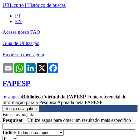
URL curto
|
Histórico de buscas
PT
EN
Acesse nosso FAQ
Guia de Utilização
Envie sua mensagem
Email
WhatsApp
LinkedIn
X
Facebook
FAPESP
bv-fapesp
Biblioteca Virtual da FAPESP
Fonte referencial de
informação para a Pesquisa Apoiada pela FAPESP
Toggle navigation
Busca avançada
Pesquisar
- Utilize aspas para obter um resultado mais específico
Índice