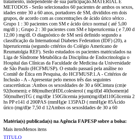
tratamento, independente de sua participação.MATERIAL E
METODOS - Serão selecionados 60 pacientes de ambos os sexos,
idades entre 30 a 60 anos, portadores de SM, divididos em dois
grupos, de acordo com as concentrações de ácido úrico sérico .
Grupo 1 : 30 pacientes com SM e ácido úrico normal ( até 5,00
mg/dl ) ; Grupo 2 : 30 pacientes com SM e hiperuricemia ( e 7,00 d
12,00 ) mg/dl. O diagnóstico de SM será definido segundo a
classificação da International Diabetes Federation (IDF) (20), a
hiperuricemia (segundo critérios do Colégio Americano de
Reumatolgia REF). Serão estudados os pacientes matriculados na
Liga de Síndrome Metabólica da Disciplina de Endocrinologia o
Hospital das Clínicas da Faculdade de Medicina da Universidade
de São Paulo (HCFMUSP). O estudo passará pela análise no
Comitê de Ética em Pesquisa, do HCFMUSP.1.A - Critérios de
Inclusão - A - Apresentar pelo menos três das seguintes
caracertísticas :Ambos os sexosIdades de 30 a 60Cintura (cm)e
92(homem); e 88(mulher)HDLcolesterol ( mg/dl)d 40(homem)d
50(mulher)TG ( mg/dl)e 150Glicemia jejum(mg/dl)d110Glicemia 2
hs PP e141 d 200PAS (mmHg)e 135PAD ( mmHg)e 85Ácido
úrico (mg/dl)e 7,50 d 12Ambos os sexosIdades de 30 a 60
Matéria(s) publicada(s) na Agência FAPESP sobre a bolsa:
Mais itens
Menos itens
TITULO