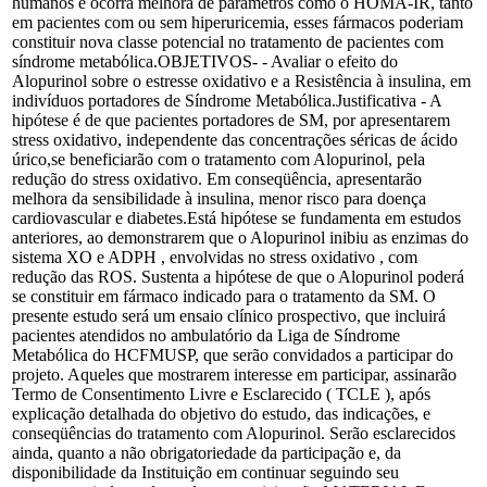
humanos e ocorra melhora de parâmetros como o HOMA-IR, tanto
em pacientes com ou sem hiperuricemia, esses fármacos poderiam
constituir nova classe potencial no tratamento de pacientes com
síndrome metabólica.OBJETIVOS- - Avaliar o efeito do
Alopurinol sobre o estresse oxidativo e a Resistência à insulina, em
indivíduos portadores de Síndrome Metabólica.Justificativa - A
hipótese é de que pacientes portadores de SM, por apresentarem
stress oxidativo, independente das concentrações séricas de ácido
úrico,se beneficiarão com o tratamento com Alopurinol, pela
redução do stress oxidativo. Em conseqüência, apresentarão
melhora da sensibilidade à insulina, menor risco para doença
cardiovascular e diabetes.Está hipótese se fundamenta em estudos
anteriores, ao demonstrarem que o Alopurinol inibiu as enzimas do
sistema XO e ADPH , envolvidas no stress oxidativo , com
redução das ROS. Sustenta a hipótese de que o Alopurinol poderá
se constituir em fármaco indicado para o tratamento da SM. O
presente estudo será um ensaio clínico prospectivo, que incluirá
pacientes atendidos no ambulatório da Liga de Síndrome
Metabólica do HCFMUSP, que serão convidados a participar do
projeto. Aqueles que mostrarem interesse em participar, assinarão
Termo de Consentimento Livre e Esclarecido ( TCLE ), após
explicação detalhada do objetivo do estudo, das indicações, e
conseqüências do tratamento com Alopurinol. Serão esclarecidos
ainda, quanto a não obrigatoriedade da participação e, da
disponibilidade da Instituição em continuar seguindo seu