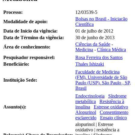
Processo:
12/03539-5
Bolsas no Brasil - Iniciação
Modalidade de apoio:
Científica
Data de Início da vigência:
01 de julho de 2012
Data de Término da vigência:
30 de junho de 2013
Ciências da Saúde
-
Área de conhecimento:
Medicina
-
Clínica Médica
Pesquisador responsável:
Rosa Ferreira dos Santos
Beneficiário:
Thales Ishizaki
Faculdade de Medicina
(FM). Universidade de São
Instituição Sede:
Paulo (USP). São Paulo , SP,
Brasil
Endocrinologia
Síndrome
metabólica
Resistência à
Assunto(s):
insulina
Estresse oxidativo
Alopurinol
Consentimento
esclarecido
Ensaio clínico
alopurinol | Estresse
oxidativo | resistência a