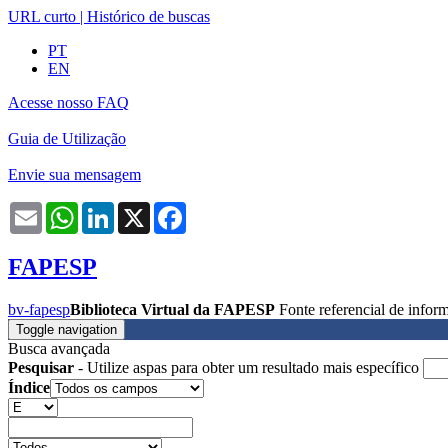
URL curto
|
Histórico de buscas
PT
EN
Acesse nosso FAQ
Guia de Utilização
Envie sua mensagem
Email
WhatsApp
LinkedIn
X
Facebook
FAPESP
bv-fapesp
Biblioteca Virtual da FAPESP
Fonte referencial de info
Toggle navigation
Busca avançada
Pesquisar
- Utilize aspas para obter um resultado mais específico
Índice