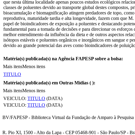
que nesta última localidade apenas poucos estudos ecológicos relacio
classes de poluentes devido ao transporte global destes compostos, pr
bioacumulação e biomagnificação atingem predadores de topo, como a
reprodutiva, maturidade tardia e alta longevidade, fazem com que M.
papel de bioindicadores de exposição a poluentes e destacando poten
fundamental para a tomada de decisões e para direcionar os esforços
melhor entendimento da influência da dieta e de outros aspectos relac
isótopos estáveis e poluentes orgânicos e inorgânicos em sangue e pe
devido ao grande potencial das aves como bioindicadores de poluição
Matéria(s) publicada(s) na Agência FAPESP sobre a bolsa:
Mais itens
Menos itens
TITULO
Matéria(s) publicada(s) em Outras Mídias (
):
Mais itens
Menos itens
VEICULO:
TITULO
(DATA)
VEICULO:
TITULO
(DATA)
BV/FAPESP - Biblioteca Virtual da Fundação de Amparo à Pesquisa 
R. Pio XI, 1500 - Alto da Lapa - CEP 05468-901 - São Paulo/SP - Bra