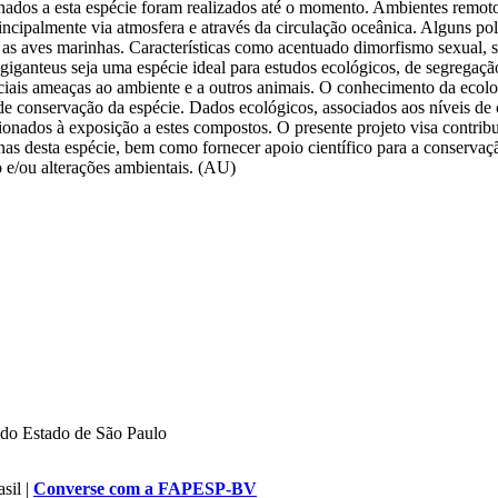
nados a esta espécie foram realizados até o momento. Ambientes remoto
incipalmente via atmosfera e através da circulação oceânica. Alguns pol
s aves marinhas. Características como acentuado dimorfismo sexual, se
 giganteus seja uma espécie ideal para estudos ecológicos, de segrega
ciais ameaças ao ambiente e a outros animais. O conhecimento da ecolo
 de conservação da espécie. Dados ecológicos, associados aos níveis d
ionados à exposição a estes compostos. O presente projeto visa contribu
nas desta espécie, bem como fornecer apoio científico para a conservaç
 e/ou alterações ambientais. (AU)
do Estado de São Paulo
sil |
Converse com a FAPESP-BV