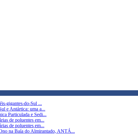
is-gigantes-do-Sul ...
l e Antártica: uma a...
ca Particulada e Sedi...
rias de poluentes em...
rias de poluentes em...
o na Baía do Almirantado, ANTÁ...