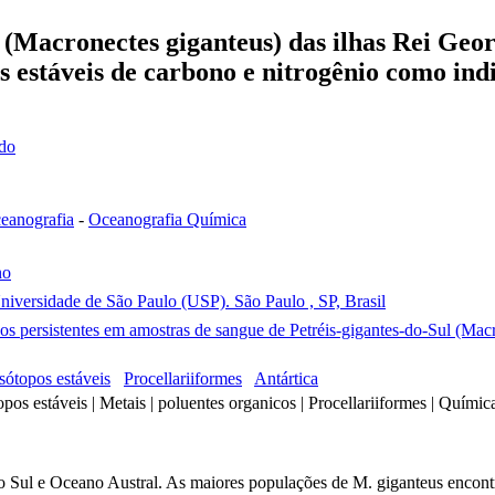
 (Macronectes giganteus) das ilhas Rei Georg
os estáveis de carbono e nitrogênio como in
ado
eanografia
-
Oceanografia Química
no
Universidade de São Paulo (USP). São Paulo , SP, Brasil
s persistentes em amostras de sangue de Petréis-gigantes-do-Sul (Macro
Isótopos estáveis
Procellariiformes
Antártica
topos estáveis | Metais | poluentes organicos | Procellariiformes | Quími
o Sul e Oceano Austral. As maiores populações de M. giganteus encontr