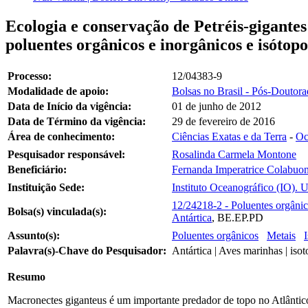
Ecologia e conservação de Petréis-gigantes
poluentes orgânicos e inorgânicos e isótop
Processo:
12/04383-9
Modalidade de apoio:
Bolsas no Brasil - Pós-Doutor
Data de Início da vigência:
01 de junho de 2012
Data de Término da vigência:
29 de fevereiro de 2016
Área de conhecimento:
Ciências Exatas e da Terra
-
Oc
Pesquisador responsável:
Rosalinda Carmela Montone
Beneficiário:
Fernanda Imperatrice Colabuo
Instituição Sede:
Instituto Oceanográfico (IO). 
12/24218-2 - Poluentes orgânico
Bolsa(s) vinculada(s):
Antártica
, BE.EP.PD
Assunto(s):
Poluentes orgânicos
Metais
Palavra(s)-Chave do Pesquisador:
Antártica | Aves marinhas | iso
Resumo
Macronectes giganteus é um importante predador de topo no Atlântic