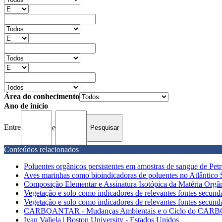
Área do conhecimento
Ano de início
Entre
e
Conteúdos relacionados
Poluentes orgânicos persistentes em amostras de sangue de Petré
Aves marinhas como bioindicadoras de poluentes no Atlântico Su
Composição Elementar e Assinatura Isotópica da Matéria Orgâni
Vegetação e solo como indicadores de relevantes fontes secundá
Vegetação e solo como indicadores de relevantes fontes secundá
CARBOANTAR - Mudanças Ambientais e o Ciclo do CARBOn
Ivan Valiela | Boston University - Estados Unidos