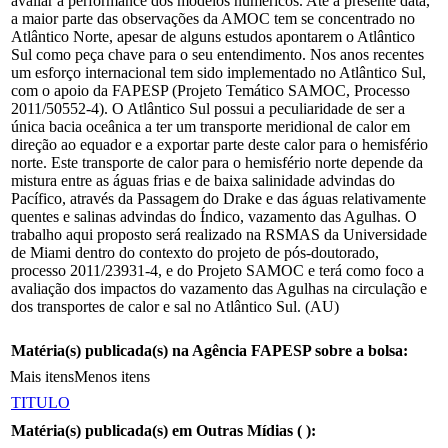
avaliar a performance dos modelos numéricos. Até a presente data,
a maior parte das observações da AMOC tem se concentrado no
Atlântico Norte, apesar de alguns estudos apontarem o Atlântico
Sul como peça chave para o seu entendimento. Nos anos recentes
um esforço internacional tem sido implementado no Atlântico Sul,
com o apoio da FAPESP (Projeto Temático SAMOC, Processo
2011/50552-4). O Atlântico Sul possui a peculiaridade de ser a
única bacia oceânica a ter um transporte meridional de calor em
direção ao equador e a exportar parte deste calor para o hemisfério
norte. Este transporte de calor para o hemisfério norte depende da
mistura entre as águas frias e de baixa salinidade advindas do
Pacífico, através da Passagem do Drake e das águas relativamente
quentes e salinas advindas do Índico, vazamento das Agulhas. O
trabalho aqui proposto será realizado na RSMAS da Universidade
de Miami dentro do contexto do projeto de pós-doutorado,
processo 2011/23931-4, e do Projeto SAMOC e terá como foco a
avaliação dos impactos do vazamento das Agulhas na circulação e
dos transportes de calor e sal no Atlântico Sul. (AU)
Matéria(s) publicada(s) na Agência FAPESP sobre a bolsa:
Mais itens
Menos itens
TITULO
Matéria(s) publicada(s) em Outras Mídias (
):