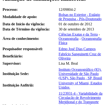
Processo:
12/09804-2
Bolsas no Exterior - Estágio
Modalidade de apoio:
de Pesquisa - Pós-Doutorado
Data de Início da vigência:
01 de outubro de 2012
Data de Término da vigência:
30 de setembro de 2013
Ciências Exatas e da Terra
-
Área de conhecimento:
Oceanografia
-
Oceanografia
Física
Pesquisador responsável:
Edmo José Dias Campos
Fabrício Sanguinetti Cruz de
Beneficiário:
Oliveira
Supervisor:
Lisa M. Beal
Instituto Oceanográfico (IO).
Instituição Sede:
Universidade de São Paulo
(USP). São Paulo , SP, Brasil
University of Miami, Estados
Instituição Anfitriã:
Unidos
11/23931-4 - Variabilidade da
Circulação de Revolvimento
Meridional e do Transporte