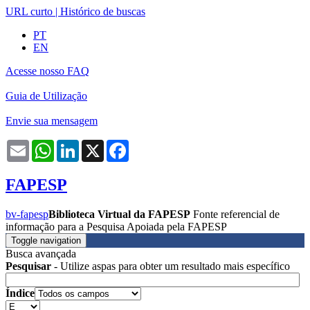
URL curto
|
Histórico de buscas
PT
EN
Acesse nosso FAQ
Guia de Utilização
Envie sua mensagem
Email
WhatsApp
LinkedIn
X
Facebook
FAPESP
bv-fapesp
Biblioteca Virtual da FAPESP
Fonte referencial de
informação para a Pesquisa Apoiada pela FAPESP
Toggle navigation
Busca avançada
Pesquisar
- Utilize aspas para obter um resultado mais específico
Índice