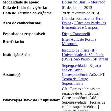
Modalidade de apoio:
Bolsas no Brasil - Mestrado
Data de Início da vigência:
01 de abril de 2013
Data de Término da vigência:
28 de fevereiro de 2014
Ciências Exatas e da Terra
-
Área de conhecimento:
Física
-
Física das Partículas
Elementares e Campos
Pesquisador responsável:
Diego Trancanelli
Eiser Augusto Portilla
Beneficiário:
Mosquera
Instituto de Física (IF).
Instituição Sede:
Universidade de São Paulo
(USP). São Paulo , SP, Brasil
Supergravidade
Espaço
anti-de Sitter
Assunto(s):
Correspondência AdS/CFT
Teoria de Gauge
Supersimetria
Cft | Cordas e branas em
espaços de Anti-deSitter |
Correspondência AdS |
Palavra(s)-Chave do Pesquisador:
Supergravidade | Teorias de
calibre supersimétricas |