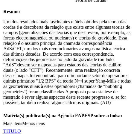
Teoria de cordas
Resumo
Um dos resultados mais fascinantes e úteis obtidos pela teoria das
cordas é a descoberta da relação que existe entre algumas teorias de
campos (generalizações das teorias que descrevem, por exemplo, as
forças electromagnética ou nucleares) e teorias de gravidade. Essa
relação é o assunto principal da chamada correspondência
AdS/CFT, um dos mais revolucionários avanços na física teórica
das últimas décadas. De acordo com essa correspondencia,
deformações das geometrias no lado da gravidade (ou lado
"AdS")devem ser mapeadas para estados das teorias de calibre
duais (o lado "CFT"). Recentemente, uma realização concreta
desses mapas foi encontrada para o importante setor de operadores
quirais primários "1/2 BPS" da teoria N=4 super Yang-Mills e todas
as geometrias duais à estes operadores (chamadas de "bubbling
geometries") foram classificadas.A proposta para esta tese de
mestrado é rever alguns aspectos deste recente progresso e, se for
possível, também realizar alguns cálculos originais. (AU)
Matéria(s) publicada(s) na Agência FAPESP sobre a bolsa:
Mais itens
Menos itens
TITULO