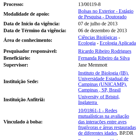
Processo:
13/00119-8
Bolsas no Exterior - Estágio
Modalidade de apoio:
de Pesquisa - Doutorado
Data de Início da vigência:
07 de julho de 2013
Data de Término da vigência:
06 de dezembro de 2013
Ciências Biológicas
-
Área de conhecimento:
Ecologia
-
Ecologia Aplicada
Pesquisador responsável:
Ricardo Ribeiro Rodrigues
Beneficiário:
Fernanda Ribeiro da Silva
Supervisor:
Jane Memmott
Instituto de Biologia (IB).
Universidade Estadual de
Instituição Sede:
Campinas (UNICAMP).
Campinas , SP, Brasil
University of Bristol,
Instituição Anfitriã:
Inglaterra
10/01861-1 - Redes
mutualísticas na avaliação
Vinculado à bolsa:
das interações entre aves
frugívoras e áreas restauradas
de diferentes idades
, BP.DR