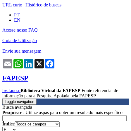
URL curto
|
Histórico de buscas
PT
EN
Acesse nosso FAQ
Guia de Utilização
Envie sua mensagem
Email
WhatsApp
LinkedIn
X
Facebook
FAPESP
bv-fapesp
Biblioteca Virtual da FAPESP
Fonte referencial de
informação para a Pesquisa Apoiada pela FAPESP
Toggle navigation
Busca avançada
Pesquisar
- Utilize aspas para obter um resultado mais específico
Índice