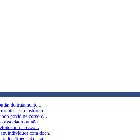
tia: do tratamento ...
cientes com histórico...
 iodo povidine como c...
co associado ou não...
feitos infra-ósseo...
 em indivíduos com doen...
turados ômega-3 e asp...