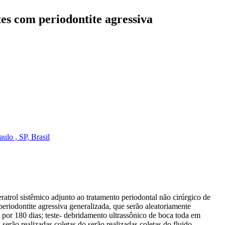
tes com periodontite agressiva
ulo , SP, Brasil
ratrol sistêmico adjunto ao tratamento periodontal não cirúrgico de
periodontite agressiva generalizada, que serão aleatoriamente
 por 180 dias; teste- debridamento ultrassônico de boca toda em
serão realizadas coletas do serão realizadas coletas do fluido