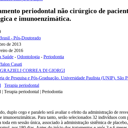
tamento periodontal não cirúrgico de pacien
ógica e imunoenzimática.
0
Brasil - Pós-Doutorado
bro de 2013
reiro de 2016
a Saúde
-
Odontologia
-
Periodontia
falon Casati
GRAZIELI CORREA DI GIORGI
ria de Pesquisa e Pós-Graduação. Universidade Paulista (UNIP). São Pa
l
Terapia periodontal
 | Terapia periodontal | Periodontia
o, duplo cego e paralelo será avaliar o efeito da administração de resve
 e imunoenzimáticas. Para tanto, serão selecionados 32 indivíduos com 
 toda em sessão única, associado à administração sistêmica de placebo,
trol, por 180 dias. Antes do início dos tratamentos e após 3 e 6 meses, 