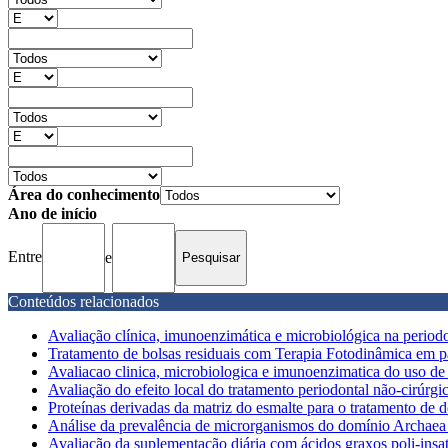
Área do conhecimento
Ano de início
Entre
e
Conteúdos relacionados
Avaliação clínica, imunoenzimática e microbiológica na periodon
Tratamento de bolsas residuais com Terapia Fotodinâmica em pa
Avaliacao clinica, microbiologica e imunoenzimatica do uso de
Avaliação do efeito local do tratamento periodontal não-cirúrgi
Proteínas derivadas da matriz do esmalte para o tratamento de de
Análise da prevalência de microrganismos do domínio Archaea
Avaliação da suplementação diária com ácidos graxos poli-insa