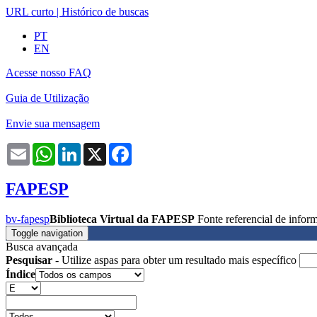
URL curto
|
Histórico de buscas
PT
EN
Acesse nosso FAQ
Guia de Utilização
Envie sua mensagem
Email
WhatsApp
LinkedIn
X
Facebook
FAPESP
bv-fapesp
Biblioteca Virtual da FAPESP
Fonte referencial de info
Toggle navigation
Busca avançada
Pesquisar
- Utilize aspas para obter um resultado mais específico
Índice