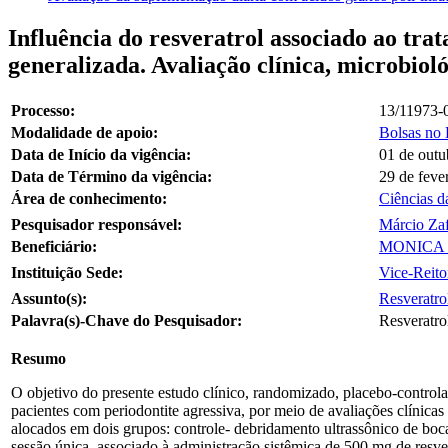
Influência do resveratrol associado ao tra
generalizada. Avaliação clínica, microbiol
Processo:
13/11973-
Modalidade de apoio:
Bolsas no 
Data de Início da vigência:
01 de outu
Data de Término da vigência:
29 de feve
Área de conhecimento:
Ciências d
Pesquisador responsável:
Márcio Zaf
Beneficiário:
MONICA 
Instituição Sede:
Vice-Reito
Assunto(s):
Resveratro
Palavra(s)-Chave do Pesquisador:
Resveratrol
Resumo
O objetivo do presente estudo clínico, randomizado, placebo-controlad
pacientes com periodontite agressiva, por meio de avaliações clínicas
alocados em dois grupos: controle- debridamento ultrassônico de boca
sessão única, associado à administração sistêmica de 500 mg de resvera