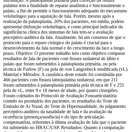
Introdução: A palatoplastia primária para correção da fissura
palatina tem a finalidade de reparar anatômica e funcionalmente o
palato, a fim de permitir o funcionamento adequado do mecanismo
velofaríngeo para a aquisição de fala. Porém, mesmo após a
realização da palatoplastia, 20% dos pacientes, em média, podem
apresentar disfunção velofaríngea, e como principal indicador da
significância clínica dos sintomas de fala tem-se a avaliação
perceptivo-auditiva da fala. Atualmente, há um consenso de que o
protocolo para o reparo cirúrgico do palato é crucial para o
desenvolvimento da fala normal e do crescimento da face a longo
prazo. Objetivo: O presente trabalho tem como objetivo comparar
resultados de fala de pacientes com fissura unilateral de lábio e
palato que foram submetidos à palatoplastia primária, ou pela
técnica de Furlow (F) ou pela de von Langenbeck modificada (vL).
Material e Métodos: A casuística deste estudo foi constituída por
466 pacientes com fissura labiopalatina unilateral, em que 211
foram submetidos à palatoplastia primária pela técnica de F e 255
pela de vL, entre 9 e 18 meses de idade, por quatro cirurgiões.
Foram coletados do Protocolo de Avaliação Fonoarticulatória
contido no prontuário dos pacientes, os resultados do Teste de
Emissão de Ar Nasal, do Teste de Hipernasalidade, do julgamento
perceptivo-auditivo da nasalidade de fala e da avaliação da
ocorrência (presença/ausência) e do tipo de articulação
compensatória, referentes à última avaliação de fala que o paciente
foi submetido no HRAC/USP. Resultados: Quanto à comparação