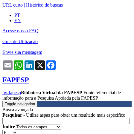
URL curto
|
Histórico de buscas
PT
EN
Acesse nosso FAQ
Guia de Utilização
Envie sua mensagem
Email
WhatsApp
LinkedIn
X
Facebook
FAPESP
bv-fapesp
Biblioteca Virtual da FAPESP
Fonte referencial de
informação para a Pesquisa Apoiada pela FAPESP
Toggle navigation
Busca avançada
Pesquisar
- Utilize aspas para obter um resultado mais específico
Índice