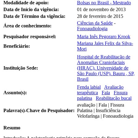
Modalidade de apoio:
Bolsas no Brasil - Mestrado
Data de Início da vigência:
01 de novembro de 2013
Data de Término da vigência:
28 de fevereiro de 2015
Ciências da Saúde
-
Área de conhecimento:
Fonoaudiologia
Pesquisador responsável:
Maria Inês Pegoraro Krook
Mariana Jales Felix da Silva-
Beneficiário:
Mori
Hospital de Reabilitação de
Anomalias Craniofaciais
Instituição Sede:
(HRAC). Universidade de
São Paulo (USP). Bauru , SP,
Brasil
Fenda labial
Avaliação
Assunto(s):
terapêutica
Fala
Fissura
palatina
Reabilitação bucal
avaliação | Fala | Fissura
Palavra(s)-Chave do Pesquisador:
Palatina | Insuficiência
Velofarínga | Fonoaudiologia
Resumo