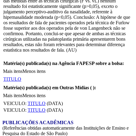
das medidas entre as técnicas cirúrgicas (F vs. vL) nenhum
resultado foi estatisticamente significante (p>0,05), exceto o
julgamento perceptivo-auditivo da nasalidade, referente à
hipernasalidade moderada (p<0,05). Conclusão: A hipótese de que
os resultados de fala de pacientes operados pela técnica de Furlow
fosse superior aos dos operados pela de von Langenbeck não se
confirmou. Portanto, conclui-se que apesar de ambas as técnicas
cirúrgicas utilizadas na palatoplastia primária apresentarem bons
resultados, estas não foram relevantes para determinar diferença
estatística nos resultados de fala. (AU)
Matéria(s) publicada(s) na Agência FAPESP sobre a bolsa:
Mais itens
Menos itens
TITULO
Matéria(s) publicada(s) em Outras Mídias (
):
Mais itens
Menos itens
VEICULO:
TITULO
(DATA)
VEICULO:
TITULO
(DATA)
PUBLICAÇÕES ACADÊMICAS
(Referências obtidas automaticamente das Instituições de Ensino e
Pesquisa do Estado de São Paulo)