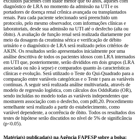
excluídos pacientes com idade menor que 60 anos, aqueles com
diagnóstico de LRA no momento da admissão na UTI e os
portadores de doença renal crônica avançada ou transplantados
renais. Para cada paciente selecionado será preenchido um
protocolo, pelo mesmo observador, com informações clínicas e
laboratoriais, desde sua admissão na UTI até o desfecho (alta ou
óbito). A avaliação de função renal será realizada diariamente por
meio da dosagem da creatinina sérica e verificação de débito
urinário e o diagnóstico de LRA será realizado pelos critérios de
AKIN. Os resultados serão apresentados inicialmente por uma
análise descritiva de todos os pacientes idosos com LRA internados
em UTI que, posteriormente, serão divididos em dois grupos (LRA
associada ou não à sepse) e comparados quanto às características
clínicas e evolução. Será utilizado o Teste do Qui-Quadrado para a
comparação entre variáveis categóricas e o Teste t para as variáveis
contínuas. A seguir será realizada análise multivariada, através de
modelo de regressão logística, com cálculos dos OddsRatio (OR),
sendo incluídas no modelo todas as variáveis independentes que
mostrarem associação com o desfecho, com pd0,20. Procedimento
semelhante será realizado a partir do estabelecimento, como
variável dependente, a ocorrência de óbito. Todos os resultados dos
testes de hipótese serão discutidos no nível de 5% de significância
(p<0.05).
Matéria(s) publicada(s) na Agência FAPESP sobre a bolsa: