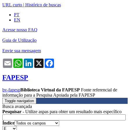
URL curto
|
Histórico de buscas
PT
EN
Acesse nosso FAQ
Guia de Utilização
Envie sua mensagem
Email
WhatsApp
LinkedIn
X
Facebook
FAPESP
bv-fapesp
Biblioteca Virtual da FAPESP
Fonte referencial de
informação para a Pesquisa Apoiada pela FAPESP
Toggle navigation
Busca avançada
Pesquisar
- Utilize aspas para obter um resultado mais específico
Índice