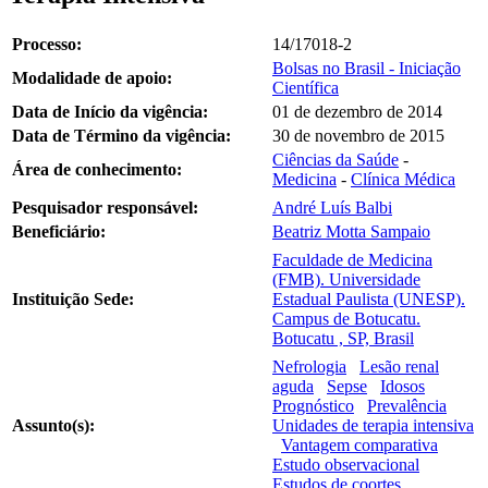
Processo:
14/17018-2
Bolsas no Brasil - Iniciação
Modalidade de apoio:
Científica
Data de Início da vigência:
01 de dezembro de 2014
Data de Término da vigência:
30 de novembro de 2015
Ciências da Saúde
-
Área de conhecimento:
Medicina
-
Clínica Médica
Pesquisador responsável:
André Luís Balbi
Beneficiário:
Beatriz Motta Sampaio
Faculdade de Medicina
(FMB). Universidade
Instituição Sede:
Estadual Paulista (UNESP).
Campus de Botucatu.
Botucatu , SP, Brasil
Nefrologia
Lesão renal
aguda
Sepse
Idosos
Prognóstico
Prevalência
Assunto(s):
Unidades de terapia intensiva
Vantagem comparativa
Estudo observacional
Estudos de coortes