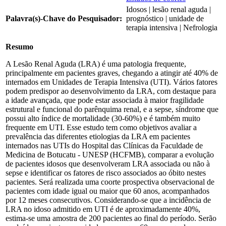
Idosos | lesão renal aguda |
Palavra(s)-Chave do Pesquisador:
prognóstico | unidade de
terapia intensiva | Nefrologia
Resumo
A Lesão Renal Aguda (LRA) é uma patologia frequente,
principalmente em pacientes graves, chegando a atingir até 40% de
internados em Unidades de Terapia Intensiva (UTI). Vários fatores
podem predispor ao desenvolvimento da LRA, com destaque para
a idade avançada, que pode estar associada à maior fragilidade
estrutural e funcional do parênquima renal, e a sepse, síndrome que
possui alto índice de mortalidade (30-60%) e é também muito
frequente em UTI. Esse estudo tem como objetivos avaliar a
prevalência das diferentes etiologias da LRA em pacientes
internados nas UTIs do Hospital das Clínicas da Faculdade de
Medicina de Botucatu - UNESP (HCFMB), comparar a evolução
de pacientes idosos que desenvolveram LRA associada ou não à
sepse e identificar os fatores de risco associados ao óbito nestes
pacientes. Será realizada uma coorte prospectiva observacional de
pacientes com idade igual ou maior que 60 anos, acompanhados
por 12 meses consecutivos. Considerando-se que a incidência de
LRA no idoso admitido em UTI é de aproximadamente 40%,
estima-se uma amostra de 200 pacientes ao final do período. Serão