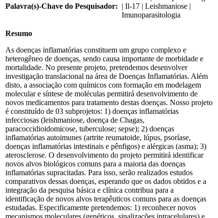
Palavra(s)-Chave do Pesquisador:
| Il-17 | Leishmaniose |
Imunoparasitologia
Resumo
As doenças inflamatórias constituem um grupo complexo e
heterogêneo de doenças, sendo causa importante de morbidade e
mortalidade. No presente projeto, pretendemos desenvolver
investigação translacional na área de Doenças Inflamatórias. Além
disto, a associação com químicos com formação em modelagem
molecular e síntese de moléculas permitirá desenvolvimento de
novos medicamentos para tratamento destas doenças. Nosso projeto
é constituído de 03 subprojetos: 1) doenças inflamatórias
infecciosas (leishmaniose, doença de Chagas,
paracoccidioidomicose, tuberculose; sepse); 2) doenças
inflamatórias autoimunes (artrite reumatoide, lúpus, psoríase,
doenças inflamatórias intestinais e pênfigos) e alérgicas (asma); 3)
aterosclerose. O desenvolvimento do projeto permitirá identificar
novos alvos biológicos comuns para a maioria das doenças
inflamatórias supracitadas. Para isso, serão realizados estudos
comparativos dessas doenças, esperando que os dados obtidos e a
integração da pesquisa básica e clínica contribua para a
identificação de novos alvos terapêuticos comuns para as doenças
estudadas. Especificamente pretendemos: 1) reconhecer novos
mecanismos moleculares (genéticos, sinalizações intracelulares) e