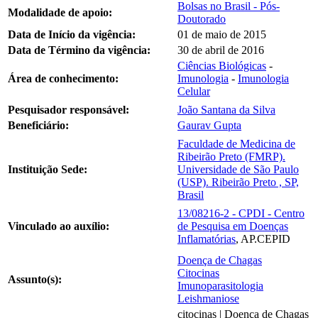
Bolsas no Brasil - Pós-
Modalidade de apoio:
Doutorado
Data de Início da vigência:
01 de maio de 2015
Data de Término da vigência:
30 de abril de 2016
Ciências Biológicas
-
Área de conhecimento:
Imunologia
-
Imunologia
Celular
Pesquisador responsável:
João Santana da Silva
Beneficiário:
Gaurav Gupta
Faculdade de Medicina de
Ribeirão Preto (FMRP).
Instituição Sede:
Universidade de São Paulo
(USP). Ribeirão Preto , SP,
Brasil
13/08216-2 - CPDI - Centro
Vinculado ao auxílio:
de Pesquisa em Doenças
Inflamatórias
, AP.CEPID
Doença de Chagas
Citocinas
Assunto(s):
Imunoparasitologia
Leishmaniose
citocinas | Doença de Chagas