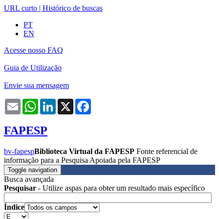
URL curto
|
Histórico de buscas
PT
EN
Acesse nosso FAQ
Guia de Utilização
Envie sua mensagem
Email
WhatsApp
LinkedIn
X
Facebook
FAPESP
bv-fapesp
Biblioteca Virtual da FAPESP
Fonte referencial de
informação para a Pesquisa Apoiada pela FAPESP
Toggle navigation
Busca avançada
Pesquisar
- Utilize aspas para obter um resultado mais específico
Índice