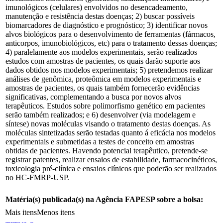
imunológicos (celulares) envolvidos no desencadeamento,
manutenção e resistência destas doenças; 2) buscar possíveis
biomarcadores de diagnóstico e prognóstico; 3) identificar novos
alvos biológicos para o desenvolvimento de ferramentas (fármacos,
anticorpos, imunobiológicos, etc) para o tratamento dessas doenças;
4) paralelamente aos modelos experimentais, serão realizados
estudos com amostras de pacientes, os quais darão suporte aos
dados obtidos nos modelos experimentais; 5) pretendemos realizar
análises de genômica, proteômica em modelos experimentais e
amostras de pacientes, os quais também fornecerão evidências
significativas, complementando a busca por novos alvos
terapêuticos. Estudos sobre polimorfismo genético em pacientes
serão também realizados; e 6) desenvolver (via modelagem e
síntese) novas moléculas visando o tratamento destas doenças. As
moléculas sintetizadas serão testadas quanto á eficácia nos modelos
experimentais e submetidas a testes de conceito em amostras
obtidas de pacientes. Havendo potencial terapêutico, pretende-se
registrar patentes, realizar ensaios de estabilidade, farmacocinéticos,
toxicologia pré-clínica e ensaios clínicos que poderão ser realizados
no HC-FMRP-USP.
Matéria(s) publicada(s) na Agência FAPESP sobre a bolsa:
Mais itens
Menos itens