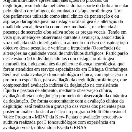
Alguns indivíduos apresentam alterações no processo da
deglutição, resultado da ineficiência do transporte do bolo alimentar
pelo trânsito orofaríngeo, denominado disfagia orofaríngea. Um
dos parâmetros utilizado como sinal clínico de penetração e ou
aspiração laringotraqueal na disfagia orofaríngea é a alteração da
qualidade vocal, descrita como "voz molhada", relacionada à
presença de secreção e/ou saliva sobre as pregas vocais. Tendo em
vista que, alterações observadas durante a avaliação, associadas à
voz molhada estão interligados ao aumento do risco de aspiração, o
objetivo dessa pesquisa é verificar a frequência (Ocorrência) de
alterações na qualidade vocal de indivíduos disfágicos. Participarão
deste estudo 50 indivíduos adultos com disfagia orofaríngea
neurogênica, independentes do gênero e doença neurológica, que
forem atendidos em serviço especializado em Disfagia Orofaríngea.
Será realizada avaliação fonoaudiológica clínica, com aplicação do
protocolo específico, para avaliação da deglutição orofaríngea, que
compreenderá avaliação indireta da deglutição na consistência
líquida e pastosa de alimento, mediante observação clínica,
avaliação direta da deglutição por meio de observação da dinâmica
da deglutição. De forma concomitante com a avaliação clínica da
deglutição, será realizada a gravação das vozes dos pacientes para
posterior análise do sinal acústico no programa Multi Dimensional
Voice Program - MDVP da Key- Pentax e avaliação perceptivo-
auditiva realizada por 3 fonoaudiólogos com experiência em
avaliação vocal, utilizando a Escala GRBAS.