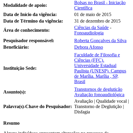
Bolsas no Brasil - Iniciação
Modalidade de apoio:
Científica
Data de Início da vigência:
01 de maio de 2015
Data de Término da vigência:
31 de dezembro de 2015
Ciências da Saúde
-
Área de conhecimento:
Fonoaudiologia
Pesquisador responsável:
Roberta Gonçalves da Silva
Beneficiário:
Debora Afonso
Faculdade de Filosofia e
Ciências (FFC).
Universidade Estadual
Instituição Sede:
Paulista (UNESP). Campus
de Marília. Marília , SP,
Brasil
Transtornos de deglutição
Assunto(s):
Avaliação fonoaudiológica
Avaliação | Qualidade vocal |
Palavra(s)-Chave do Pesquisador:
Transtorno de Deglutição |
Disfagia
Resumo