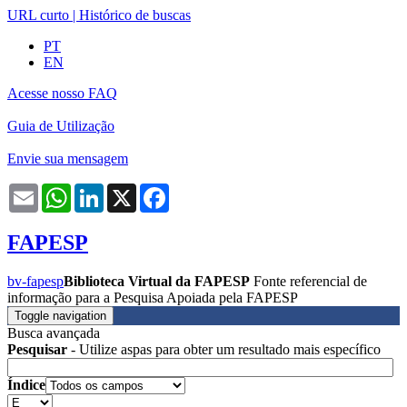
URL curto
|
Histórico de buscas
PT
EN
Acesse nosso FAQ
Guia de Utilização
Envie sua mensagem
Email
WhatsApp
LinkedIn
X
Facebook
FAPESP
bv-fapesp
Biblioteca Virtual da FAPESP
Fonte referencial de
informação para a Pesquisa Apoiada pela FAPESP
Toggle navigation
Busca avançada
Pesquisar
- Utilize aspas para obter um resultado mais específico
Índice