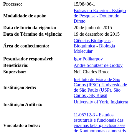
Processo:
15/08406-1
Bolsas no Exterior - Estágio
Modalidade de apoio:
de Pesquisa - Doutorado
Direto
Data de Início da vigência:
20 de junho de 2015
Data de Término da vigência:
19 de dezembro de 2015
Ciências Biológicas
-
Área de conhecimento:
Bioquímica
-
Biologia
Molecular
Pesquisador responsável:
Igor Polikarpov
Beneficiário:
Andre Schutzer de Godoy
Supervisor:
Neil Charles Bruce
Instituto de Física de São
Carlos (IFSC). Universidade
Instituição Sede:
de São Paulo (USP). São
Carlos , SP, Brasil
University of York, Inglaterra
Instituição Anfitriã:
11/05712-3 - Estudos
estruturais e funcionais das
Vinculado à bolsa:
enzimas beta-galactosidases
de Xanthomonas campestris
,