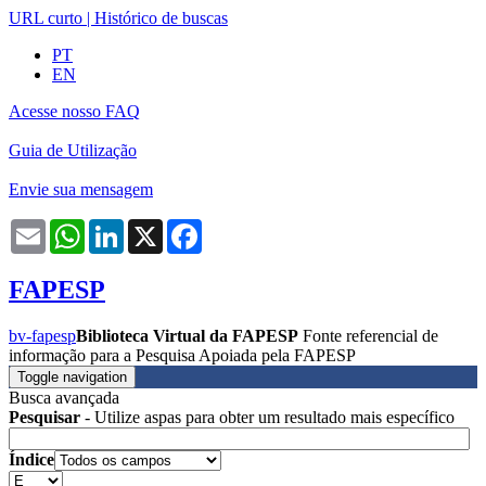
URL curto
|
Histórico de buscas
PT
EN
Acesse nosso FAQ
Guia de Utilização
Envie sua mensagem
Email
WhatsApp
LinkedIn
X
Facebook
FAPESP
bv-fapesp
Biblioteca Virtual da FAPESP
Fonte referencial de
informação para a Pesquisa Apoiada pela FAPESP
Toggle navigation
Busca avançada
Pesquisar
- Utilize aspas para obter um resultado mais específico
Índice