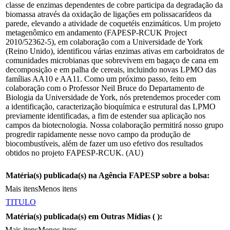
classe de enzimas dependentes de cobre participa da degradação da
biomassa através da oxidação de ligações em polissacarídeos da
parede, elevando a atividade de coquetéis enzimáticos. Um projeto
metagenômico em andamento (FAPESP-RCUK Project
2010/52362-5), em colaboração com a Universidade de York
(Reino Unido), identificou várias enzimas ativas em carboidratos de
comunidades microbianas que sobrevivem em bagaço de cana em
decomposição e em palha de cereais, incluindo novas LPMO das
famílias AA10 e AA11. Como um próximo passo, feito em
colaboração com o Professor Neil Bruce do Departamento de
Biologia da Universidade de York, nós pretendemos proceder com
a identificação, caracterização bioquímica e estrutural das LPMO
previamente identificadas, a fim de estender sua aplicação nos
campos da biotecnologia. Nossa colaboração permitirá nosso grupo
progredir rapidamente nesse novo campo da produção de
biocombustíveis, além de fazer um uso efetivo dos resultados
obtidos no projeto FAPESP-RCUK. (AU)
Matéria(s) publicada(s) na Agência FAPESP sobre a bolsa:
Mais itens
Menos itens
TITULO
Matéria(s) publicada(s) em Outras Mídias (
):
Mais itens
Menos itens