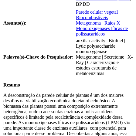
BP.DD
Parede celular vegetal
Biocombustíveis
Assunto(s):
Metagenoma
Raios X
Mono-oxigenases líticas de
polissacarídeos
auxiliar activity | Biofuel |
Lytic polysaccharide
monooxygenase |
Palavra(s)-Chave do Pesquisador:
Metagenome | Secretome | X-
Ray | Caracterização e
estudos estruturais de
metaloenzimas
Resumo
A desconstrução da parede celular de plantas é um dos maiores
desafios na viabilização econômica do etanol celulósico. A
biomassa das plantas possui uma composição extremamente
heterogênea, onde o acesso das enzimas a polissacarídeos
específicos é limitado pela recalcitrância e complexidade dessa
parede. As monooxigenases líticas de polissacarídeos (LPMO) são
uma importante classe de enzimas auxiliares, com potencial para
solucionar parte desse problema. Descobertas a alguns anos, essa