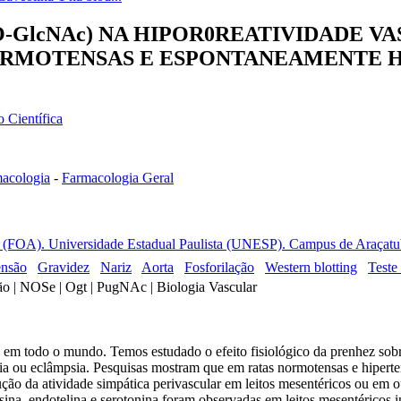
O-GlcNAc) NA HIPOR0REATIVIDADE 
ORMOTENSAS E ESPONTANEAMENTE H
o Científica
acologia
-
Farmacologia Geral
 (FOA). Universidade Estadual Paulista (UNESP). Campus de Araçatuba
ensão
Gravidez
Nariz
Aorta
Fosforilação
Western blotting
Teste
nsão | NOSe | Ogt | PugNAc | Biologia Vascular
 em todo o mundo. Temos estudado o efeito fisiológico da prenhez sobre
ia ou eclâmpsia. Pesquisas mostram que em ratas normotensas e hiperten
dução da atividade simpática perivascular em leitos mesentéricos ou em o
sina, endotelina e serotonina foram observadas em leitos mesentéricos i