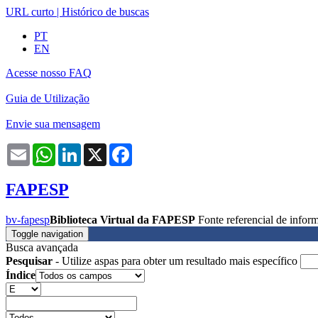
URL curto
|
Histórico de buscas
PT
EN
Acesse nosso FAQ
Guia de Utilização
Envie sua mensagem
Email
WhatsApp
LinkedIn
X
Facebook
FAPESP
bv-fapesp
Biblioteca Virtual da FAPESP
Fonte referencial de info
Toggle navigation
Busca avançada
Pesquisar
- Utilize aspas para obter um resultado mais específico
Índice