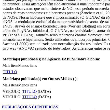
da prenhez. Essas alterações têm sido atribuídas a uma importante pa
estudos observaram que maior síntese de NO neste período ocorreri
aortas de ratas normotensas e hipertensas prenhas (Zancheta et al., 
da NOSe. Nossa hipótese é que a glicosaminação (O-GlcNAc) da eNOS 
eNOS na modulação endotelial da menor reatividade de aortas de ratas
eNOS, através de ensaios biomoleculares (Western Blotting) em aorta 
efeito do PugNAc, inibidor da O-GlcNAc, na reatividade de aortas d
PE (1nM a 10 ¼M). Também serão realizados ensaios biomoleculares (
normotensas e hipertensas. Serão utilizados os anticorpos primários
²-actina (1:8000) será utilizada para normalização dos resultados. Os 
two-way (ANOVA) seguido do teste Tukey. As diferenças entre os res
Matéria(s) publicada(s) na Agência FAPESP sobre a bolsa:
Mais itens
Menos itens
TITULO
Matéria(s) publicada(s) em Outras Mídias (
):
Mais itens
Menos itens
VEICULO:
TITULO
(DATA)
VEICULO:
TITULO
(DATA)
PUBLICAÇÕES CIENTÍFICAS