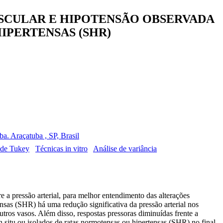
VASCULAR E HIPOTENSÃO OBSERVADA
IPERTENSAS (SHR)
. Araçatuba , SP, Brasil
 de Tukey
Técnicas in vitro
Análise de variância
 a pressão arterial, para melhor entendimento das alterações
sas (SHR) há uma redução significativa da pressão arterial nos
utros vasos. Além disso, respostas pressoras diminuídas frente a
n situ ou isolados de ratas normotensas ou hipertensas (SHR) no final