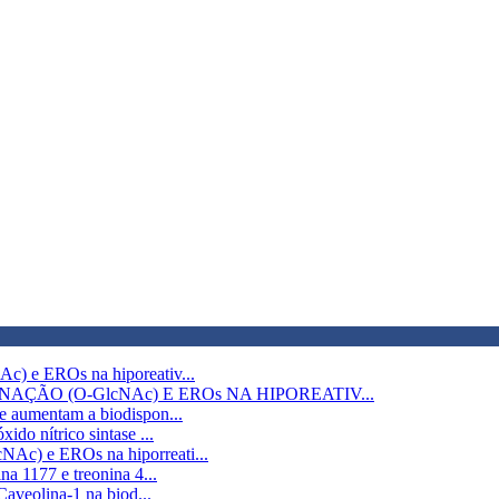
c) e EROs na hiporeativ...
AÇÃO (O-GlcNAc) E EROs NA HIPOREATIV...
e aumentam a biodispon...
do nítrico sintase ...
NAc) e EROs na hiporreati...
na 1177 e treonina 4...
Caveolina-1 na biod...