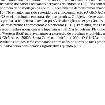
rticipação dos fatores relaxantes derivados do endotélio (EDFRs) com d
a por meio da fosforilação da eNOS. Recentemente demonstramos maior
2015). No entanto, tem sido sugerido que a glicosaminação (O-GlcNAc) 
esteja diminuída em aortas de ratas prenhas. O objetivo deste estudo
 prenhas à fenilefrina, e avaliar possíveis alterações na expressão d
de ratas prenhas normotensas e hipertensas (SHR). Para atingirmos este
e ratas prenhas normotensas e hipertensas (SHR) à fenilefrina (PE). 
Western Blott) para avaliarmos a expressão de proteínas envolvidas 
: O-GlcNAc (sc-59623, Santa Cruz) na diluição 1:1000 e O-GlcNAc tran
resultados obtidos serão comparados entre anéis de aortas de ratas prenh
ultados serão consideradas significativas quando p< 0,05.