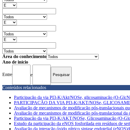
Área do conhecimento
Ano de início
Entre
e
Conteúdos relacionados
Participação da via PI3-K/Akt/NOSe, glicosaminação (O-GlcNA
PARTICIPAÇÃO DA VIA PI3-K/AKT/NOSe, GLICOSAMIN
Avaliação de mecanismos de modificação pós-translacionais qu
Avaliação de mecanismos de modificação pós-translacional da óxi
Participação da via PI3-K/AKT/NOSe, Glicosaminação (O-Glc
Estudo da participação da eNOS fosforilada em resíduos de seri
Avaliação da interação óxido nítrico sintase endotelial (eNOS)/