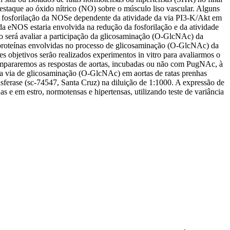
estaque ao óxido nítrico (NO) sobre o músculo liso vascular. Alguns
 fosforilação da NOSe dependente da atividade da via PI3-K/Akt em
da eNOS estaria envolvida na redução da fosforilação e da atividade
 será avaliar a participação da glicosaminação (O-GlcNAc) da
as proteínas envolvidas no processo de glicosaminação (O-GlcNAc) da
s objetivos serão realizados experimentos in vitro para avaliarmos o
Compararemos as respostas de aortas, incubadas ou não com PugNAc, à
na via de glicosaminação (O-GlcNAc) em aortas de ratas prenhas
sferase (sc-74547, Santa Cruz) na diluição de 1:1000. A expressão de
as e em estro, normotensas e hipertensas, utilizando teste de variância