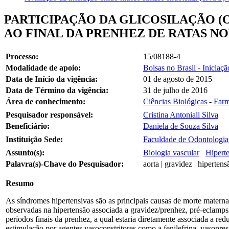
PARTICIPAÇÃO DA GLICOSILAÇÃO (
AO FINAL DA PRENHEZ DE RATAS N
Processo:
15/08188-4
Modalidade de apoio:
Bolsas no Brasil - Iniciaçã
Data de Início da vigência:
01 de agosto de 2015
Data de Término da vigência:
31 de julho de 2016
Área de conhecimento:
Ciências Biológicas
-
Farm
Pesquisador responsável:
Cristina Antoniali Silva
Beneficiário:
Daniela de Souza Silva
Instituição Sede:
Faculdade de Odontologia
Assunto(s):
Biologia vascular
Hipert
Palavra(s)-Chave do Pesquisador:
aorta | gravidez | hiperte
Resumo
As síndromes hipertensivas são as principais causas de morte materna
observadas na hipertensão associada a gravidez/prenhez, pré-eclamps
períodos finais da prenhez, a qual estaria diretamente associada a re
estimulação por agentes vasoconstritores como a fenilefrina, vasopres