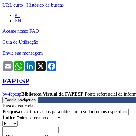
URL curto
|
Histórico de buscas
PT
EN
Acesse nosso FAQ
Guia de Utilização
Envie sua mensagem
Email
WhatsApp
LinkedIn
X
Facebook
FAPESP
bv-fapesp
Biblioteca Virtual da FAPESP
Fonte referencial de info
Toggle navigation
Busca avançada
Pesquisar
- Utilize aspas para obter um resultado mais específico
Índice