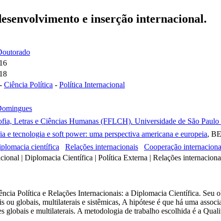
desenvolvimento e inserção internacional.
 Doutorado
016
018
-
Ciência Política
-
Política Internacional
Domingues
ofia, Letras e Ciências Humanas (FFLCH). Universidade de São Paulo (
a e tecnologia e soft power: uma perspectiva americana e europeia
, B
plomacia científica
Relações internacionais
Cooperação internaciona
ional | Diplomacia Científica | Política Externa | Relações internacionai
iência Política e Relações Internacionais: a Diplomacia Científica. Seu
nais ou globais, multilaterais e sistêmicas, A hipótese é que há uma asso
ões globais e multilaterais. A metodologia de trabalho escolhida é a Q