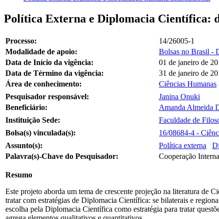
Política Externa e Diplomacia Científica: 
Processo:
14/26005-1
Modalidade de apoio:
Bolsas no Brasil -
Data de Início da vigência:
01 de janeiro de 2
Data de Término da vigência:
31 de janeiro de 2
Área de conhecimento:
Ciências Humanas
Pesquisador responsável:
Janina Onuki
Beneficiário:
Amanda Almeida 
Instituição Sede:
Faculdade de Filos
Bolsa(s) vinculada(s):
16/08684-4 - Ciênci
Assunto(s):
Política externa
Di
Palavra(s)-Chave do Pesquisador:
Cooperação Internac
Resumo
Este projeto aborda um tema de crescente projeção na literatura de C
tratar com estratégias de Diplomacia Científica: se bilaterais e regio
escolha pela Diplomacia Científica como estratégia para tratar quest
agrega elementos qualitativos e quantitativos.