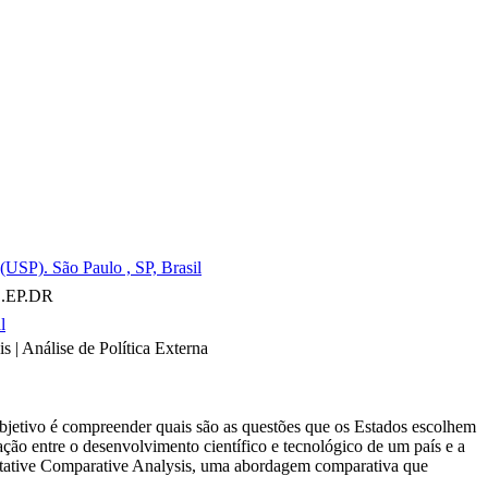
USP). São Paulo , SP, Brasil
E.EP.DR
l
s | Análise de Política Externa
 objetivo é compreender quais são as questões que os Estados escolhem
ciação entre o desenvolvimento científico e tecnológico de um país e a
ualitative Comparative Analysis, uma abordagem comparativa que