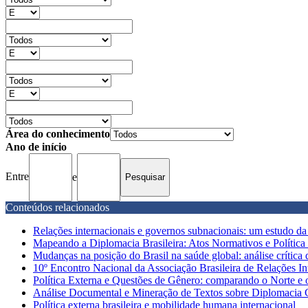
Área do conhecimento
Ano de início
Entre
e
Conteúdos relacionados
Relações internacionais e governos subnacionais: um estudo da 
Mapeando a Diplomacia Brasileira: Atos Normativos e Política
Mudanças na posição do Brasil na saúde global: análise crítica d
10º Encontro Nacional da Associação Brasileira de Relações 
Política Externa e Questões de Gênero: comparando o Norte e 
Análise Documental e Mineração de Textos sobre Diplomacia C
Política externa brasileira e mobilidade humana internacional