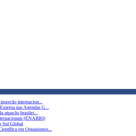
inserção internacion...
 Externa nas Agendas G...
a atuação brasilei...
Internacionais (ENABRI)
o Sul Global
ientífica em Organismos...