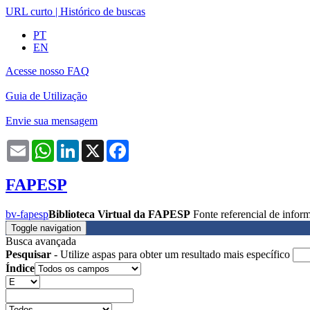
URL curto
|
Histórico de buscas
PT
EN
Acesse nosso FAQ
Guia de Utilização
Envie sua mensagem
Email
WhatsApp
LinkedIn
X
Facebook
FAPESP
bv-fapesp
Biblioteca Virtual da FAPESP
Fonte referencial de info
Toggle navigation
Busca avançada
Pesquisar
- Utilize aspas para obter um resultado mais específico
Índice