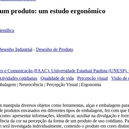
de um produto: um estudo ergonômico
ientífica
esenho Industrial
-
Desenho de Produto
tes e Comunicação (FAAC). Universidade Estadual Paulista (UNESP). 
Atividades cotidianas
Qualidade de vida
Percepção visual
Visão de 
balagem | Neurociência | Percepção Visual | Ergonomia
anipula diversos objetos como ferramentas, alças e embalagens para fac
e produtos envasados em diferentes tipos de embalagem, fez com que fos
es como: apresentar informações, identificar, auxiliar na divulgação e f
luência da cor na percepção da forma de um produto de uso cotidiano. Pa
erá investigada individualmente, contendo o produto em cores distintas