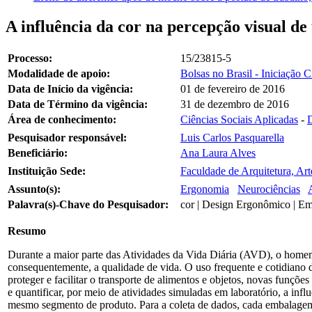
A influência da cor na percepção visual 
Processo:
15/23815-5
Modalidade de apoio:
Bolsas no Brasil - Iniciação C
Data de Início da vigência:
01 de fevereiro de 2016
Data de Término da vigência:
31 de dezembro de 2016
Área de conhecimento:
Ciências Sociais Aplicadas
-
D
Pesquisador responsável:
Luis Carlos Pasquarella
Beneficiário:
Ana Laura Alves
Instituição Sede:
Faculdade de Arquitetura, Ar
Assunto(s):
Ergonomia
Neurociências
Palavra(s)-Chave do Pesquisador:
cor | Design Ergonômico | Em
Resumo
Durante a maior parte das Atividades da Vida Diária (AVD), o homem m
consequentemente, a qualidade de vida. O uso frequente e cotidiano d
proteger e facilitar o transporte de alimentos e objetos, novas funçõ
e quantificar, por meio de atividades simuladas em laboratório, a inf
mesmo segmento de produto. Para a coleta de dados, cada embalagem s