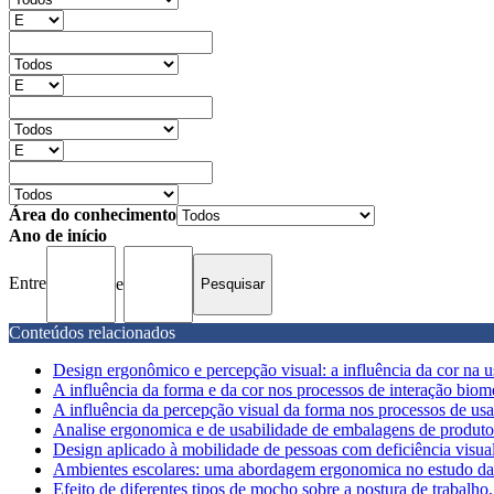
Área do conhecimento
Ano de início
Entre
e
Conteúdos relacionados
Design ergonômico e percepção visual: a influência da cor na us
A influência da forma e da cor nos processos de interação biome
A influência da percepção visual da forma nos processos de usab
Analise ergonomica e de usabilidade de embalagens de produtos
Design aplicado à mobilidade de pessoas com deficiência visual
Ambientes escolares: uma abordagem ergonomica no estudo das s
Efeito de diferentes tipos de mocho sobre a postura de trabalho,