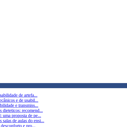
abilidade de artefa...
cânicos e de usabil...
ilidade e transmiss...
 dieteticos: recomend...
: uma proposta de pe...
alas de aulas do ensi...
 desconforto e pro...