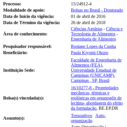
Processo:
15/24912-4
Modalidade de apoio:
Bolsas no Brasil - Doutorado
Data de Início da vigência:
01 de abril de 2016
Data de Término da vigência:
26 de abril de 2018
Ciências Agrárias
-
Ciência e
Área de conhecimento:
Tecnologia de Alimentos
-
Engenharia de Alimentos
Pesquisador responsável:
Rosiane Lopes da Cunha
Beneficiário:
Paula Kiyomi Okuro
Faculdade de Engenharia de
Alimentos (FEA).
Instituição Sede:
Universidade Estadual de
Campinas (UNICAMP).
Campinas , SP, Brasil
16/10277-8 - Propriedades
mecânicas, térmicas e
Bolsa(s) vinculada(s):
reológicas em organogéis de
lecitina- abordagem do efeito
da formulação
, BE.EP.DR
Tensoativos
Auto-
Assunto(s):
organização
Auto-Organização |