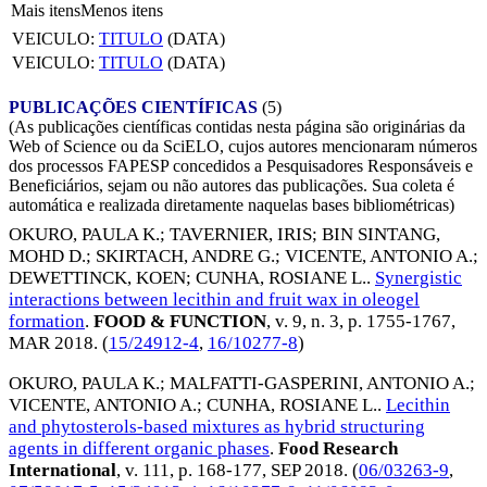
Mais itens
Menos itens
VEICULO:
TITULO
(DATA)
VEICULO:
TITULO
(DATA)
PUBLICAÇÕES CIENTÍFICAS
(5)
(As publicações científicas contidas nesta página são originárias da
Web of Science ou da SciELO, cujos autores mencionaram números
dos processos FAPESP concedidos a Pesquisadores Responsáveis e
Beneficiários, sejam ou não autores das publicações. Sua coleta é
automática e realizada diretamente naquelas bases bibliométricas)
OKURO, PAULA K.
;
TAVERNIER, IRIS
;
BIN SINTANG,
MOHD D.
;
SKIRTACH, ANDRE G.
;
VICENTE, ANTONIO A.
;
DEWETTINCK, KOEN
;
CUNHA, ROSIANE L.
.
Synergistic
interactions between lecithin and fruit wax in oleogel
formation
.
FOOD & FUNCTION
, v. 9, n. 3, p. 1755-1767,
MAR 2018
. (
15/24912-4
,
16/10277-8
)
OKURO, PAULA K.
;
MALFATTI-GASPERINI, ANTONIO A.
;
VICENTE, ANTONIO A.
;
CUNHA, ROSIANE L.
.
Lecithin
and phytosterols-based mixtures as hybrid structuring
agents in different organic phases
.
Food Research
International
, v. 111, p. 168-177,
SEP 2018
. (
06/03263-9
,