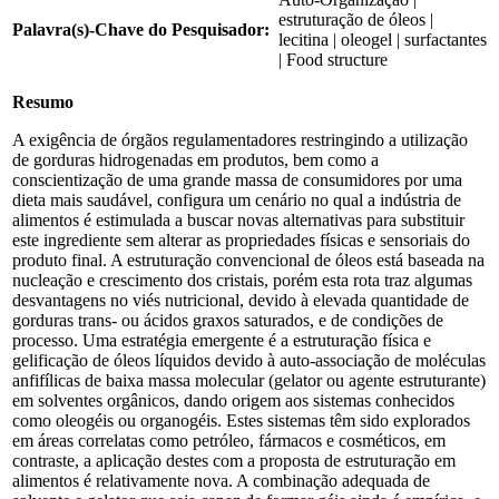
estruturação de óleos |
Palavra(s)-Chave do Pesquisador:
lecitina | oleogel | surfactantes
| Food structure
Resumo
A exigência de órgãos regulamentadores restringindo a utilização
de gorduras hidrogenadas em produtos, bem como a
conscientização de uma grande massa de consumidores por uma
dieta mais saudável, configura um cenário no qual a indústria de
alimentos é estimulada a buscar novas alternativas para substituir
este ingrediente sem alterar as propriedades físicas e sensoriais do
produto final. A estruturação convencional de óleos está baseada na
nucleação e crescimento dos cristais, porém esta rota traz algumas
desvantagens no viés nutricional, devido à elevada quantidade de
gorduras trans- ou ácidos graxos saturados, e de condições de
processo. Uma estratégia emergente é a estruturação física e
gelificação de óleos líquidos devido à auto-associação de moléculas
anfifílicas de baixa massa molecular (gelator ou agente estruturante)
em solventes orgânicos, dando origem aos sistemas conhecidos
como oleogéis ou organogéis. Estes sistemas têm sido explorados
em áreas correlatas como petróleo, fármacos e cosméticos, em
contraste, a aplicação destes com a proposta de estruturação em
alimentos é relativamente nova. A combinação adequada de