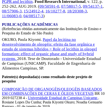
PGPR and lecithin
.
Food Research International
, v. 122, p.
252-262,
AUG 2019
. (
09/50591-0
,
07/58017-5
,
09/54137-1
,
08/57906-3
,
15/24912-4
,
16/10277-8
,
18/20308-3
,
11/06083-0
,
04/08517-3
)
PUBLICAÇÕES ACADÊMICAS
(Referências obtidas automaticamente das Instituições de Ensino e
Pesquisa do Estado de São Paulo)
OKURO, Paula Kiyomi.
Papel da lecitina no
desenvolvimento de oleogéis: efeito da fase orgânica e
estudo de sistemas híbridos = Role of lecithin in oleogel
formation: effect of organic phase and study of hybrid
systems.
2018. Tese de Doutorado - Universidade Estadual
de Campinas (UNICAMP). Faculdade de Engenharia de
Alimentos Campinas, SP.
Patente(s) depositada(s) como resultado deste projeto de
pesquisa
COMPOSIÇÃO DE ORGANOGÉIS/OLEOGÉIS BASEADOS
EM COMBINAÇÕES DE CERAS E ÓLEOS VEGETAIS
BR 10
2019 027238 4 -
Universidade Estadual de Campinas Unicamp
.
Rosiane Lopes Da Cunha; Paula Kiyomi Okuro; Noadia Genuario
Barroso - 01 de janeiro de 2019