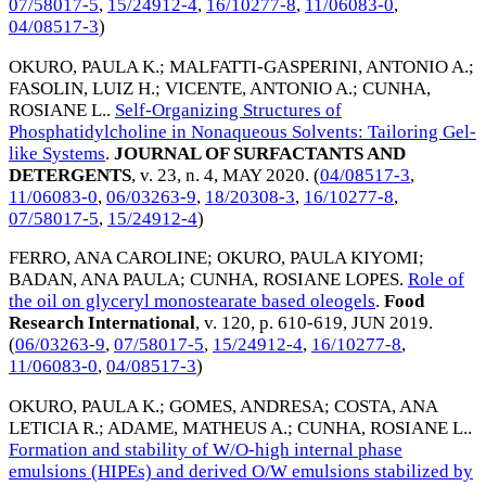
07/58017-5
,
15/24912-4
,
16/10277-8
,
11/06083-0
,
04/08517-3
)
OKURO, PAULA K.
;
MALFATTI-GASPERINI, ANTONIO A.
;
FASOLIN, LUIZ H.
;
VICENTE, ANTONIO A.
;
CUNHA,
ROSIANE L.
.
Self-Organizing Structures of
Phosphatidylcholine in Nonaqueous Solvents: Tailoring Gel-
like Systems
.
JOURNAL OF SURFACTANTS AND
DETERGENTS
, v. 23, n. 4,
MAY 2020
. (
04/08517-3
,
11/06083-0
,
06/03263-9
,
18/20308-3
,
16/10277-8
,
07/58017-5
,
15/24912-4
)
FERRO, ANA CAROLINE
;
OKURO, PAULA KIYOMI
;
BADAN, ANA PAULA
;
CUNHA, ROSIANE LOPES
.
Role of
the oil on glyceryl monostearate based oleogels
.
Food
Research International
, v. 120, p. 610-619,
JUN 2019
.
(
06/03263-9
,
07/58017-5
,
15/24912-4
,
16/10277-8
,
11/06083-0
,
04/08517-3
)
OKURO, PAULA K.
;
GOMES, ANDRESA
;
COSTA, ANA
LETICIA R.
;
ADAME, MATHEUS A.
;
CUNHA, ROSIANE L.
.
Formation and stability of W/O-high internal phase
emulsions (HIPEs) and derived O/W emulsions stabilized by