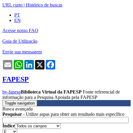
URL curto
|
Histórico de buscas
PT
EN
Acesse nosso FAQ
Guia de Utilização
Envie sua mensagem
Email
WhatsApp
LinkedIn
X
Facebook
FAPESP
bv-fapesp
Biblioteca Virtual da FAPESP
Fonte referencial de
informação para a Pesquisa Apoiada pela FAPESP
Toggle navigation
Busca avançada
Pesquisar
- Utilize aspas para obter um resultado mais específico
Índice