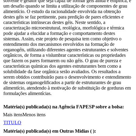
solvente e gelator que seja capaz de formar géis ainda é empírica, e
um desafio quando se limita a utilização de componentes de grau
alimentício. O estudo da racionalidade envolvida na obtenção
destes géis se faz pertinente, para predição de pares eficientes e
características intrínsecas destes géis. Neste sentido, a
caracterização microestrutural, reológica, morfológica e térmica
pode ajudar a elucidar a formação e comportamento destes
sistemas. Assim, este projeto de pesquisa tem como objetivo o
entendimento dos mecanismos envolvidos na formação de
organogéis, utilizando diferentes agentes estruturantes e solventes
orgânicos, de forma a vislumbrar características ou propriedades
que fazem os pares formarem ou não géis. O grau de pureza e
características químicas dos agentes estruturantes bem como a
solubilidade da fase orgânica serão avaliados. Os resultados a
serem obtidos contribuirão para o desenvolvimento e entendimento
de sistemas organogelificados a partir de estruturantes de grau
alimentício, atendendo à motivação de substituição de gorduras em
formulações alimentícias.
Matéria(s) publicada(s) na Agência FAPESP sobre a bolsa:
Mais itens
Menos itens
TITULO
Matéria(s) publicada(s) em Outras Mídias (
):