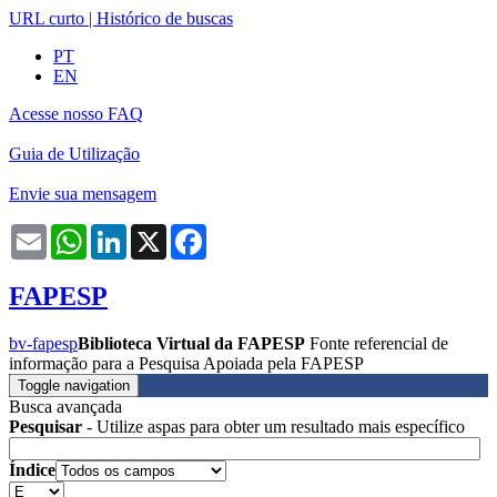
URL curto
|
Histórico de buscas
PT
EN
Acesse nosso FAQ
Guia de Utilização
Envie sua mensagem
Email
WhatsApp
LinkedIn
X
Facebook
FAPESP
bv-fapesp
Biblioteca Virtual da FAPESP
Fonte referencial de
informação para a Pesquisa Apoiada pela FAPESP
Toggle navigation
Busca avançada
Pesquisar
- Utilize aspas para obter um resultado mais específico
Índice