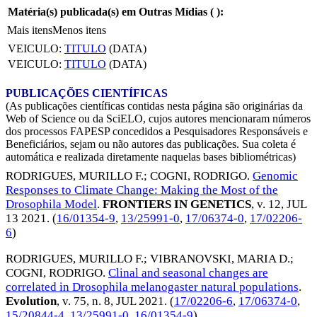
Matéria(s) publicada(s) em Outras Mídias (
):
Mais itens
Menos itens
VEICULO:
TITULO
(DATA)
VEICULO:
TITULO
(DATA)
PUBLICAÇÕES CIENTÍFICAS
(As publicações científicas contidas nesta página são originárias da
Web of Science ou da SciELO, cujos autores mencionaram números
dos processos FAPESP concedidos a Pesquisadores Responsáveis e
Beneficiários, sejam ou não autores das publicações. Sua coleta é
automática e realizada diretamente naquelas bases bibliométricas)
RODRIGUES, MURILLO F.
;
COGNI, RODRIGO
.
Genomic
Responses to Climate Change: Making the Most of the
Drosophila Model
.
FRONTIERS IN GENETICS
, v. 12,
JUL
13 2021
. (
16/01354-9
,
13/25991-0
,
17/06374-0
,
17/02206-
6
)
RODRIGUES, MURILLO F.
;
VIBRANOVSKI, MARIA D.
;
COGNI, RODRIGO
.
Clinal and seasonal changes are
correlated in Drosophila melanogaster natural populations
.
Evolution
, v. 75, n. 8,
JUL 2021
. (
17/02206-6
,
17/06374-0
,
15/20844-4
,
13/25991-0
,
16/01354-9
)