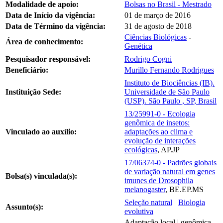
Modalidade de apoio:
Bolsas no Brasil - Mestrado
Data de Início da vigência:
01 de março de 2016
Data de Término da vigência:
31 de agosto de 2018
Ciências Biológicas
-
Área de conhecimento:
Genética
Pesquisador responsável:
Rodrigo Cogni
Beneficiário:
Murillo Fernando Rodrigues
Instituto de Biociências (IB).
Instituição Sede:
Universidade de São Paulo
(USP). São Paulo , SP, Brasil
13/25991-0 - Ecologia
genômica de insetos:
Vinculado ao auxílio:
adaptações ao clima e
evolução de interações
ecológicas
, AP.JP
17/06374-0 - Padrões globais
de variação natural em genes
Bolsa(s) vinculada(s):
imunes de Drosophila
melanogaster
, BE.EP.MS
Seleção natural
Biologia
Assunto(s):
evolutiva
Adaptação local | genômica