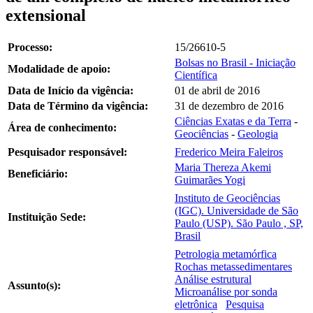
extensional
Processo:
15/26610-5
Bolsas no Brasil - Iniciação
Modalidade de apoio:
Científica
Data de Início da vigência:
01 de abril de 2016
Data de Término da vigência:
31 de dezembro de 2016
Ciências Exatas e da Terra
-
Área de conhecimento:
Geociências
-
Geologia
Pesquisador responsável:
Frederico Meira Faleiros
Maria Thereza Akemi
Beneficiário:
Guimarães Yogi
Instituto de Geociências
(IGC). Universidade de São
Instituição Sede:
Paulo (USP). São Paulo , SP,
Brasil
Petrologia metamórfica
Rochas metassedimentares
Análise estrutural
Assunto(s):
Microanálise por sonda
eletrônica
Pesquisa