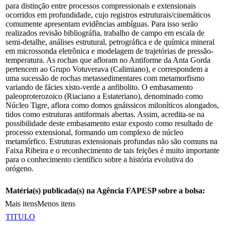
para distinção entre processos compressionais e extensionais
ocorridos em profundidade, cujo registros estruturais/cinemáticos
comumente apresentam evidências ambíguas. Para isso serão
realizados revisão bibliográfia, trabalho de campo em escala de
semi-detalhe, análises estrutural, petrográfica e de química mineral
em microssonda eletrônica e modelagem de trajetórias de pressão-
temperatura. As rochas que afloram no Antiforme da Anta Gorda
pertencem ao Grupo Votuverava (Calimiano), e correspondem a
uma sucessão de rochas metassedimentares com metamorfismo
variando de fácies xisto-verde a anfibolito. O embasamento
paleoproterozoico (Riaciano a Estateriano), denominado como
Núcleo Tigre, aflora como domos gnáissicos miloníticos alongados,
tidos como estruturas antiformais abertas. Assim, acredita-se na
possibilidade deste embasamento estar exposto como resultado de
processo extensional, formando um complexo de núcleo
metamórfico. Estruturas extensionais profundas não são comuns na
Faixa Ribeira e o reconhecimento de tais feições é muito importante
para o conhecimento científico sobre a história evolutiva do
orógeno.
Matéria(s) publicada(s) na Agência FAPESP sobre a bolsa:
Mais itens
Menos itens
TITULO