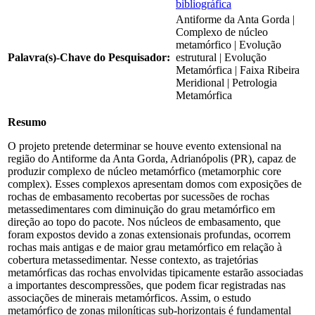
bibliográfica
Antiforme da Anta Gorda |
Complexo de núcleo
metamórfico | Evolução
Palavra(s)-Chave do Pesquisador:
estrutural | Evolução
Metamórfica | Faixa Ribeira
Meridional | Petrologia
Metamórfica
Resumo
O projeto pretende determinar se houve evento extensional na
região do Antiforme da Anta Gorda, Adrianópolis (PR), capaz de
produzir complexo de núcleo metamórfico (metamorphic core
complex). Esses complexos apresentam domos com exposições de
rochas de embasamento recobertas por sucessões de rochas
metassedimentares com diminuição do grau metamórfico em
direção ao topo do pacote. Nos núcleos de embasamento, que
foram expostos devido a zonas extensionais profundas, ocorrem
rochas mais antigas e de maior grau metamórfico em relação à
cobertura metassedimentar. Nesse contexto, as trajetórias
metamórficas das rochas envolvidas tipicamente estarão associadas
a importantes descompressões, que podem ficar registradas nas
associações de minerais metamórficos. Assim, o estudo
metamórfico de zonas miloníticas sub-horizontais é fundamental