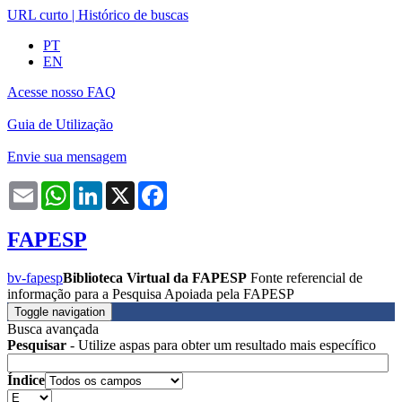
URL curto
|
Histórico de buscas
PT
EN
Acesse nosso FAQ
Guia de Utilização
Envie sua mensagem
Email
WhatsApp
LinkedIn
X
Facebook
FAPESP
bv-fapesp
Biblioteca Virtual da FAPESP
Fonte referencial de
informação para a Pesquisa Apoiada pela FAPESP
Toggle navigation
Busca avançada
Pesquisar
- Utilize aspas para obter um resultado mais específico
Índice