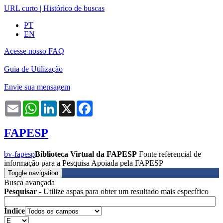
URL curto
|
Histórico de buscas
PT
EN
Acesse nosso FAQ
Guia de Utilização
Envie sua mensagem
Email
WhatsApp
LinkedIn
X
Facebook
FAPESP
bv-fapesp
Biblioteca Virtual da FAPESP
Fonte referencial de
informação para a Pesquisa Apoiada pela FAPESP
Toggle navigation
Busca avançada
Pesquisar
- Utilize aspas para obter um resultado mais específico
Índice