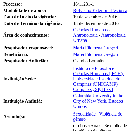
Processo:
16/11231-1
Modalidade de apoio:
Bolsas no Exterior - Pesquisa
Data de Início da vigência:
19 de setembro de 2016
Data de Término da vigência:
18 de dezembro de 2016
Ciências Humanas
-
Área de conhecimento:
Antropologia
-
Antropologia
Urbana
Pesquisador responsável:
Maria Filomena Gregori
Beneficiário:
Maria Filomena Gregori
Pesquisador Anfitrião:
Claudio Lomnitz
Instituto de Filosofia e
Ciências Humanas (IFCH).
Instituição Sede:
Universidade Estadual de
Campinas (UNICAMP).
Campinas , SP, Brasil
Columbia University in the
Instituição Anfitriã:
City of New York, Estados
Unidos
Sexualidade
Violência de
Assunto(s):
gênero
direitos sexuais | Sexualidade
| violência de gênero |