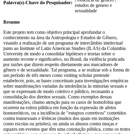
Palavra(s)-Chave do Pesquisador:
estudos de genero e
sexualidade
Resumo
Este projeto tem como objetivo principal aprofundar o
conhecimento na área da Antropologia e Estudos de Gênero,
visando a realização de um programa de intercâmbio intelectual
junto ao Institute of Latin American Studies (ILAS) da Columbia
University de modo a consolidar hipóteses e teorias sobre o
aumento recente e significativo, no Brasil, da violência praticada
por razões que dizem respeito diretamente aos marcadores de
gênero e de sexualidade. Tal programa, a se realizar sob a forma de
um período de três meses como visiting scholar pretende
estabelecer, pois, as bases conceituais para investigações empíricas
sobre manifestações variadas da intolerância às minorias sexuais e
que se expressam de modo coletivo e público, recusando a
consolidação dos direitos sexuais. Como exemplos dessas
manifestações, chamo atenção para os casos de homofobia que
ocorrem na esfera pública em função da expressão de afetos
homoeróticos, ou a incidência de "estupros corretivos" cometidos
contra transexuais e lésbicas (muitos dos quais em instituições
como escolas ou prisões), ou ainda os abusos contra moças e
rapazes em eventos que têm uma conotação pública, como os trotes