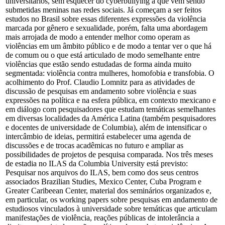
universitários, sem esquecer do cyberbullying a que vem sendo
submetidas meninas nas redes sociais. Já começam a ser feitos
estudos no Brasil sobre essas diferentes expressões da violência
marcada por gênero e sexualidade, porém, falta uma abordagem
mais arrojada de modo a entender melhor como operam as
violências em um âmbito público e de modo a tentar ver o que há
de comum ou o que está articulado de modo semelhante entre
violências que estão sendo estudadas de forma ainda muito
segmentada: violência contra mulheres, homofobia e transfobia. O
acolhimento do Prof. Claudio Lomnitz para as atividades de
discussão de pesquisas em andamento sobre violência e suas
expressões na política e na esfera pública, em contexto mexicano e
em diálogo com pesquisadores que estudam temáticas semelhantes
em diversas localidades da América Latina (também pesquisadores
e docentes de universidade de Columbia), além de intensificar o
intercâmbio de ideias, permitirá estabelecer uma agenda de
discussões e de trocas acadêmicas no futuro e ampliar as
possibilidades de projetos de pesquisa comparada. Nos três meses
de estadia no ILAS da Columbia University está previsto:
Pesquisar nos arquivos do ILAS, bem como dos seus centros
associados Brazilian Studies, Mexico Center, Cuba Program e
Greater Caribeean Center, material dos seminários organizados e,
em particular, os working papers sobre pesquisas em andamento de
estudiosos vinculados à universidade sobre temáticas que articulam
manifestações de violência, reações públicas de intolerância a