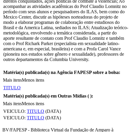
direitos conquistados, ações políticas de combate a violências; Ao
acompanhar as atividades acadêmicas do Prof Claudio Lomnitz no
período com seus alunos e pesquisadores do ILAS, bem como do
Mexico Center, discutir as hipóteses norteadoras do projeto de
modo a elaborar programas de colaboração entre estudiosos do
Brasil e da America Latina, sediados no ILAS; Atualização teórico-
metodológica, envolvendo a temática considerada, a partir do
aporte resultante de contato com Prof Claudio Lomnitz e também
com o Prof Richark Parker (especialista em sexualidade latino-
americana e, em especial, brasileira) e com a Profa Carol Vance
(pioneira nos estudos sobre gênero e sexualidade), professores de
outros departamentos da Columbia University.
Matéria(s) publicada(s) na Agência FAPESP sobre a bolsa:
Mais itens
Menos itens
TITULO
Matéria(s) publicada(s) em Outras Mídias (
):
Mais itens
Menos itens
VEICULO:
TITULO
(DATA)
VEICULO:
TITULO
(DATA)
BV/FAPESP - Biblioteca Virtual da Fundação de Amparo à