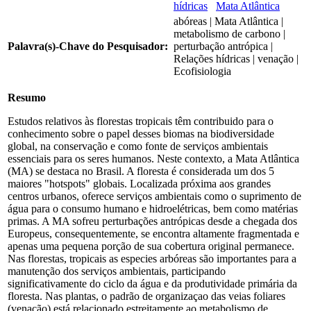
hídricas
Mata Atlântica
abóreas | Mata Atlântica |
metabolismo de carbono |
Palavra(s)-Chave do Pesquisador:
perturbação antrópica |
Relações hídricas | venação |
Ecofisiologia
Resumo
Estudos relativos às florestas tropicais têm contribuido para o
conhecimento sobre o papel desses biomas na biodiversidade
global, na conservação e como fonte de serviços ambientais
essenciais para os seres humanos. Neste contexto, a Mata Atlântica
(MA) se destaca no Brasil. A floresta é considerada um dos 5
maiores "hotspots" globais. Localizada próxima aos grandes
centros urbanos, oferece serviços ambientais como o suprimento de
água para o consumo humano e hidroelétricas, bem como matérias
primas. A MA sofreu perturbações antrópicas desde a chegada dos
Europeus, consequentemente, se encontra altamente fragmentada e
apenas uma pequena porção de sua cobertura original permanece.
Nas florestas, tropicais as especies arbóreas são importantes para a
manutenção dos serviços ambientais, participando
significativamente do ciclo da água e da produtividade primária da
floresta. Nas plantas, o padrão de organizaçao das veias foliares
(venação) está relacionado estreitamente ao metabolismo de