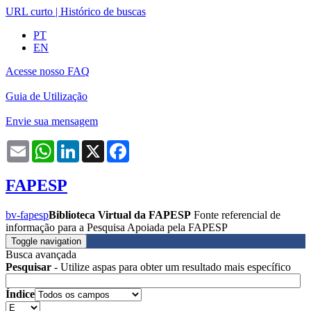
URL curto
|
Histórico de buscas
PT
EN
Acesse nosso FAQ
Guia de Utilização
Envie sua mensagem
Email
WhatsApp
LinkedIn
X
Facebook
FAPESP
bv-fapesp
Biblioteca Virtual da FAPESP
Fonte referencial de
informação para a Pesquisa Apoiada pela FAPESP
Toggle navigation
Busca avançada
Pesquisar
- Utilize aspas para obter um resultado mais específico
Índice