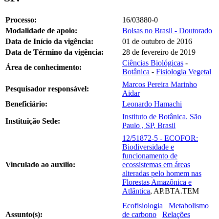
Processo:
16/03880-0
Modalidade de apoio:
Bolsas no Brasil - Doutorado
Data de Início da vigência:
01 de outubro de 2016
Data de Término da vigência:
28 de fevereiro de 2019
Ciências Biológicas
-
Área de conhecimento:
Botânica
-
Fisiologia Vegetal
Marcos Pereira Marinho
Pesquisador responsável:
Aidar
Beneficiário:
Leonardo Hamachi
Instituto de Botânica. São
Instituição Sede:
Paulo , SP, Brasil
12/51872-5 - ECOFOR:
Biodiversidade e
funcionamento de
Vinculado ao auxílio:
ecossistemas em áreas
alteradas pelo homem nas
Florestas Amazônica e
Atlântica
, AP.BTA.TEM
Ecofisiologia
Metabolismo
Assunto(s):
de carbono
Relações