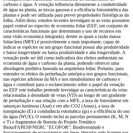
carbono e água. A venação influencia diretamente a condutividade
de água na planta, as trocas gasosas e a eficiência fotossintética das
plantas e pode ser utilizada para prever propriedades fisiológicas da
folha. Além disso, estudos recentes investigam se as veias possuiem
papel central no espectro de economia foliar (EEF; um conjunto de
características funcionais que determinam o uso de recursos em
uma visão economica integrada), dentre as quais a razão massa
foliar/área (MFE) é possivelmente a mais importante, capaz de
indicar se espécies ou um grupo funcional possui alta produtividade
e baixa longevidade ou baixa produtividade e alta longevidade. A
venação pode ser útil como indicadora dos efeitos ambientais na
economia de água e carbono da planta, podendo oferecer uma
abordagem preditiva baseada na arquitetura foliar. Portanto, para
entender os efeitos da perturbação antrópica nos grupos funcionais,
nas espécies arbóreas da MA e nos metabolismos de carbono e
água e contribuir para o esclarecimento sobre o papel da venação
no EEF este trabalho pretende investigar as características da veias
relacionadas à densidade de veias (VD) ao longo de um gradiente
de perturbação e sua relação com a MFE, a taxa de fotossíntese em
saturaçao luminosa (Asat) e em alto CO2 (Amax), a taxa de
transpiração (E) a condutância estomática (gs) e a efficiência do uso
da água (WUE). O estudo inclui as parcelas permanentes (K, M, N
e T) e fragmentos de floresta do Projeto Temático
Biota/FAPESP/NERC "ECOFOR": Biodiversidade e
funcionamento de ecossistemas em áreas alteradas pelo homem nas