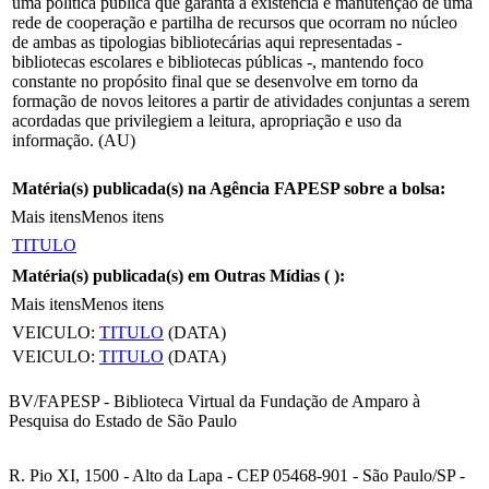
uma política pública que garanta a existência e manutenção de uma
rede de cooperação e partilha de recursos que ocorram no núcleo
de ambas as tipologias bibliotecárias aqui representadas -
bibliotecas escolares e bibliotecas públicas -, mantendo foco
constante no propósito final que se desenvolve em torno da
formação de novos leitores a partir de atividades conjuntas a serem
acordadas que privilegiem a leitura, apropriação e uso da
informação. (AU)
Matéria(s) publicada(s) na Agência FAPESP sobre a bolsa:
Mais itens
Menos itens
TITULO
Matéria(s) publicada(s) em Outras Mídias (
):
Mais itens
Menos itens
VEICULO:
TITULO
(DATA)
VEICULO:
TITULO
(DATA)
BV/FAPESP - Biblioteca Virtual da Fundação de Amparo à
Pesquisa do Estado de São Paulo
R. Pio XI, 1500 - Alto da Lapa - CEP 05468-901 - São Paulo/SP -