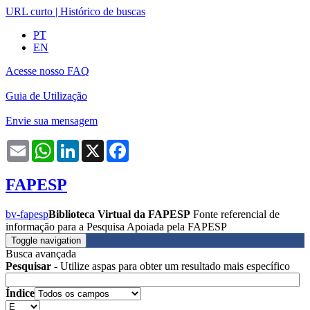
URL curto
|
Histórico de buscas
PT
EN
Acesse nosso FAQ
Guia de Utilização
Envie sua mensagem
Email
WhatsApp
LinkedIn
X
Facebook
FAPESP
bv-fapesp
Biblioteca Virtual da FAPESP
Fonte referencial de
informação para a Pesquisa Apoiada pela FAPESP
Toggle navigation
Busca avançada
Pesquisar
- Utilize aspas para obter um resultado mais específico
Índice