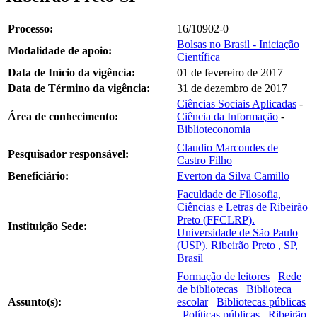
Processo:
16/10902-0
Bolsas no Brasil - Iniciação
Modalidade de apoio:
Científica
Data de Início da vigência:
01 de fevereiro de 2017
Data de Término da vigência:
31 de dezembro de 2017
Ciências Sociais Aplicadas
-
Área de conhecimento:
Ciência da Informação
-
Biblioteconomia
Claudio Marcondes de
Pesquisador responsável:
Castro Filho
Beneficiário:
Everton da Silva Camillo
Faculdade de Filosofia,
Ciências e Letras de Ribeirão
Preto (FFCLRP).
Instituição Sede:
Universidade de São Paulo
(USP). Ribeirão Preto , SP,
Brasil
Formação de leitores
Rede
de bibliotecas
Biblioteca
Assunto(s):
escolar
Bibliotecas públicas
Políticas públicas
Ribeirão