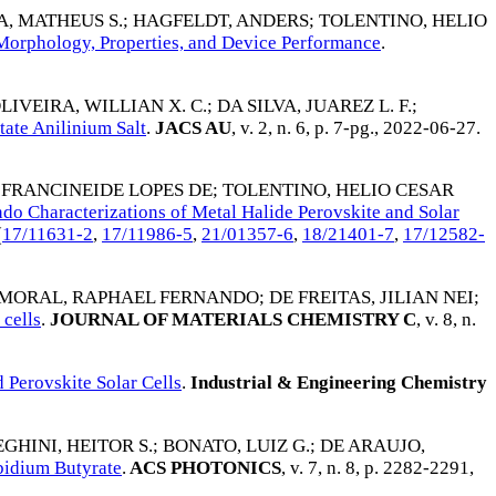
, MATHEUS S.
;
HAGFELDT, ANDERS
;
TOLENTINO, HELIO
Morphology, Properties, and Device Performance
.
LIVEIRA, WILLIAN X. C.
;
DA SILVA, JUAREZ L. F.
;
tate Anilinium Salt
.
JACS AU
, v. 2, n. 6, p. 7-pg.,
2022-06-27
.
 FRANCINEIDE LOPES DE
;
TOLENTINO, HELIO CESAR
ndo Characterizations of Metal Halide Perovskite and Solar
(
17/11631-2
,
17/11986-5
,
21/01357-6
,
18/21401-7
,
17/12582-
MORAL, RAPHAEL FERNANDO
;
DE FREITAS, JILIAN NEI
;
 cells
.
JOURNAL OF MATERIALS CHEMISTRY C
, v. 8, n.
Perovskite Solar Cells
.
Industrial & Engineering Chemistry
GHINI, HEITOR S.
;
BONATO, LUIZ G.
;
DE ARAUJO,
bidium Butyrate
.
ACS PHOTONICS
, v. 7, n. 8, p. 2282-2291,