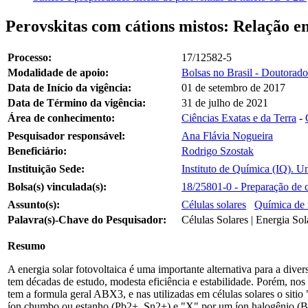
Perovskitas com cátions mistos: Relação ent
Processo:
17/12582-5
Modalidade de apoio:
Bolsas no Brasil - Doutorado
Data de Início da vigência:
01 de setembro de 2017
Data de Término da vigência:
31 de julho de 2021
Área de conhecimento:
Ciências Exatas e da Terra
-
Pesquisador responsável:
Ana Flávia Nogueira
Beneficiário:
Rodrigo Szostak
Instituição Sede:
Instituto de Química (IQ). 
Bolsa(s) vinculada(s):
18/25801-0 - Preparação de c
Assunto(s):
Células solares
Química de 
Palavra(s)-Chave do Pesquisador:
Células Solares | Energia Sol
Resumo
A energia solar fotovoltaica é uma importante alternativa para a dive
tem décadas de estudo, modesta eficiência e estabilidade. Porém, nos 
tem a formula geral ABX3, e nas utilizadas em células solares o sit
íon chumbo ou estanho (Pb2+, Sn2+) e "X" por um íon halogênio (B