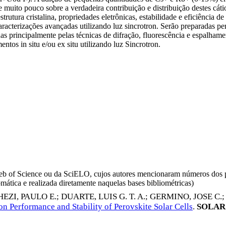
e muito pouco sobre a verdadeira contribuição e distribuição destes cát
trutura cristalina, propriedades eletrônicas, estabilidade e eficiência 
 caracterizações avançadas utilizando luz sincrotron. Serão preparadas 
 principalmente pelas técnicas de difração, fluorescência e espalhamen
tos in situ e/ou ex situ utilizando luz Sincrotron.
da Web of Science ou da SciELO, cujos autores mencionaram números d
omática e realizada diretamente naquelas bases bibliométricas)
EZI, PAULO E.
;
DUARTE, LUIS G. T. A.
;
GERMINO, JOSE C.
;
n Performance and Stability of Perovskite Solar Cells
.
SOLAR