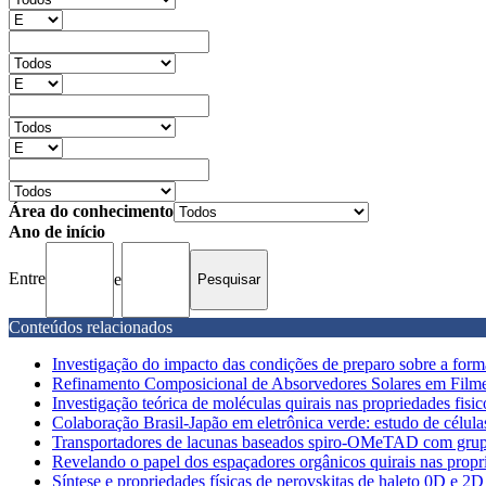
Área do conhecimento
Ano de início
Entre
e
Conteúdos relacionados
Investigação do impacto das condições de preparo sobre a forma
Refinamento Composicional de Absorvedores Solares em Filme
Investigação teórica de moléculas quirais nas propriedades fisic
Colaboração Brasil-Japão em eletrônica verde: estudo de células
Transportadores de lacunas baseados spiro-OMeTAD com grupos
Revelando o papel dos espaçadores orgânicos quirais nas proprie
Síntese e propriedades físicas de perovskitas de haleto 0D e 2D