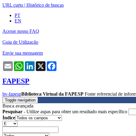
URL curto
|
Histórico de buscas
PT
EN
Acesse nosso FAQ
Guia de Utilização
Envie sua mensagem
Email
WhatsApp
LinkedIn
X
Facebook
FAPESP
bv-fapesp
Biblioteca Virtual da FAPESP
Fonte referencial de info
Toggle navigation
Busca avançada
Pesquisar
- Utilize aspas para obter um resultado mais específico
Índice