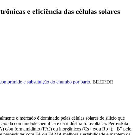
ônicas e eficiência das células solares
r comprimido e substituição do chumbo por bário
, BE.EP.DR
ualmente o mercado é dominado pelas células solares de silício que
ção da comunidade cientifica e da indústria fotovoltaica. Perovskita
(MA) e/ou formamidínio (FA)) ou inorgânicos (Cs+ e/ou Rb+), "B" pelo
em perovskitas com FA ou FAMA melhora a estabilidade e mantem os