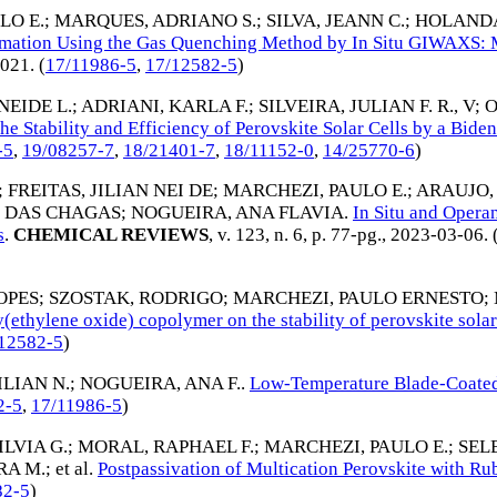
LO E.
;
MARQUES, ADRIANO S.
;
SILVA, JEANN C.
;
HOLANDA
ormation Using the Gas Quenching Method by In Situ GIWAXS: 
2021
. (
17/11986-5
,
17/12582-5
)
NEIDE L.
;
ADRIANI, KARLA F.
;
SILVEIRA, JULIAN F. R., V
;
O
he Stability and Efficiency of Perovskite Solar Cells by a Biden
-5
,
19/08257-7
,
18/21401-7
,
18/11152-0
,
14/25770-6
)
;
FREITAS, JILIAN NEI DE
;
MARCHEZI, PAULO E.
;
ARAUJO,
 DAS CHAGAS
;
NOGUEIRA, ANA FLAVIA
.
In Situ and Opera
s
.
CHEMICAL REVIEWS
, v. 123, n. 6, p. 77-pg.,
2023-03-06
. 
OPES
;
SZOSTAK, RODRIGO
;
MARCHEZI, PAULO ERNESTO
;
y(ethylene oxide) copolymer on the stability of perovskite solar
12582-5
)
ILIAN N.
;
NOGUEIRA, ANA F.
.
Low-Temperature Blade-Coated 
2-5
,
17/11986-5
)
ILVIA G.
;
MORAL, RAPHAEL F.
;
MARCHEZI, PAULO E.
;
SELE
RA M.
; et al.
Postpassivation of Multication Perovskite with Ru
82-5
)