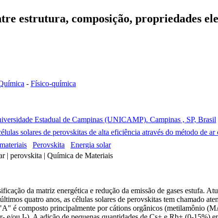
re estrutura, composição, propriedades eletr
Química
-
Físico-química
Universidade Estadual de Campinas (UNICAMP). Campinas , SP, Brasil
élulas solares de perovskitas de alta eficiência através do método de a
materiais
Perovskita
Energia solar
ar | perovskita | Química de Materiais
rsificação da matriz energética e redução da emissão de gases estufa. At
últimos quatro anos, as células solares de perovskitas tem chamado aten
io "A" é composto principalmente por cátions orgânicos (metilamônio 
r- e/ou I-). A adição de pequenas quantidades de Cs+ e Rb+ (0-15%) 