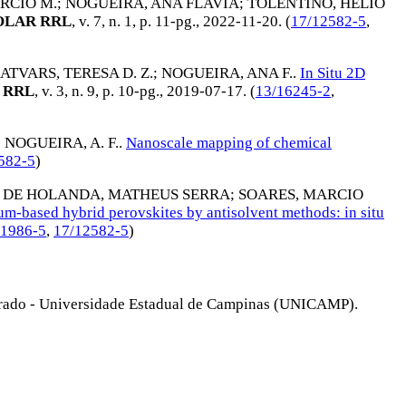
RCIO M.
;
NOGUEIRA, ANA FLAVIA
;
TOLENTINO, HELIO
OLAR RRL
, v. 7, n. 1, p. 11-pg.,
2022-11-20
. (
17/12582-5
,
ATVARS, TERESA D. Z.
;
NOGUEIRA, ANA F.
.
In Situ 2D
 RRL
, v. 3, n. 9, p. 10-pg.,
2019-07-17
. (
13/16245-2
,
;
NOGUEIRA, A. F.
.
Nanoscale mapping of chemical
582-5
)
;
DE HOLANDA, MATHEUS SERRA
;
SOARES, MARCIO
m-based hybrid perovskites by antisolvent methods: in situ
11986-5
,
17/12582-5
)
rado - Universidade Estadual de Campinas (UNICAMP).