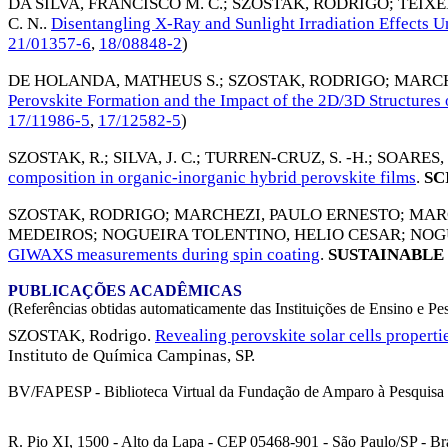
DA SILVA, FRANCISCO M. C.
;
SZOSTAK, RODRIGO
;
TEIXE
C. N.
.
Disentangling X-Ray and Sunlight Irradiation Effects U
21/01357-6
,
18/08848-2
)
DE HOLANDA, MATHEUS S.
;
SZOSTAK, RODRIGO
;
MARCH
Perovskite Formation and the Impact of the 2D/3D Structures o
17/11986-5
,
17/12582-5
)
SZOSTAK, R.
;
SILVA, J. C.
;
TURREN-CRUZ, S. -H.
;
SOARES, 
composition in organic-inorganic hybrid perovskite films
.
SC
SZOSTAK, RODRIGO
;
MARCHEZI, PAULO ERNESTO
;
MAR
MEDEIROS
;
NOGUEIRA TOLENTINO, HELIO CESAR
;
NOG
GIWAXS measurements during spin coating
.
SUSTAINABLE
PUBLICAÇÕES ACADÊMICAS
(Referências obtidas automaticamente das Instituições de Ensino e Pe
SZOSTAK, Rodrigo.
Revealing perovskite solar cells properti
Instituto de Química Campinas, SP.
BV/FAPESP - Biblioteca Virtual da Fundação de Amparo à Pesquisa 
R. Pio XI, 1500 - Alto da Lapa - CEP 05468-901 - São Paulo/SP - Bra