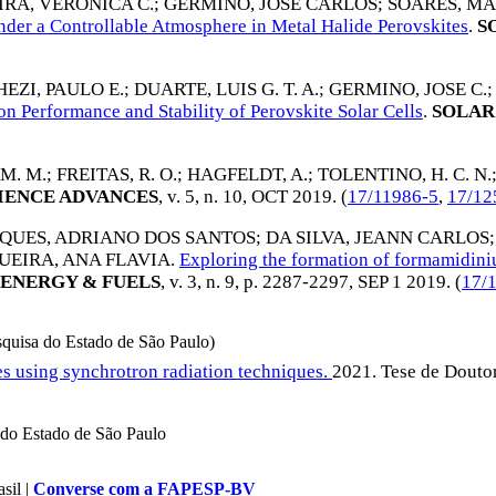
IRA, VERONICA C.
;
GERMINO, JOSE CARLOS
;
SOARES, MA
nder a Controllable Atmosphere in Metal Halide Perovskites
.
S
EZI, PAULO E.
;
DUARTE, LUIS G. T. A.
;
GERMINO, JOSE C.
;
n Performance and Stability of Perovskite Solar Cells
.
SOLAR
M. M.
;
FREITAS, R. O.
;
HAGFELDT, A.
;
TOLENTINO, H. C. N.
IENCE ADVANCES
, v. 5, n. 10,
OCT 2019
. (
17/11986-5
,
17/12
QUES, ADRIANO DOS SANTOS
;
DA SILVA, JEANN CARLOS
UEIRA, ANA FLAVIA
.
Exploring the formation of formamidiniu
 ENERGY & FUELS
, v. 3, n. 9, p. 2287-2297,
SEP 1 2019
. (
17/
squisa do Estado de São Paulo)
es using synchrotron radiation techniques.
2021. Tese de Douto
do Estado de São Paulo
sil |
Converse com a FAPESP-BV