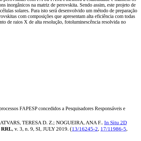
ions inorgânicos na matriz de perovskita. Sendo assim, este projeto de
de células solares. Para isto será desenvolvido um método de preparação
perovskitas com composições que apresentam alta eficiência com todas
to de raios X de alta resolução, fotoluminescência resolvida no
os processos FAPESP concedidos a Pesquisadores Responsáveis e
ATVARS, TERESA D. Z.
;
NOGUEIRA, ANA F.
.
In Situ 2D
 RRL
, v. 3, n. 9, SI,
JULY 2019
. (
13/16245-2
,
17/11986-5
,