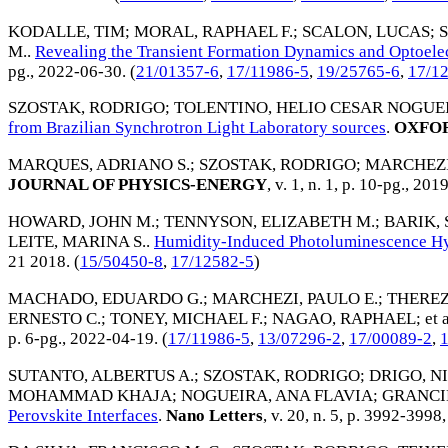
KODALLE, TIM
;
MORAL, RAPHAEL F.
;
SCALON, LUCAS
;
M.
.
Revealing the Transient Formation Dynamics and Optoele
pg.,
2022-06-30
. (
21/01357-6
,
17/11986-5
,
19/25765-6
,
17/1
SZOSTAK, RODRIGO
;
TOLENTINO, HELIO CESAR NOGUE
from Brazilian Synchrotron Light Laboratory sources
.
OXFOR
MARQUES, ADRIANO S.
;
SZOSTAK, RODRIGO
;
MARCHEZI,
JOURNAL OF PHYSICS-ENERGY
, v. 1, n. 1, p. 10-pg.,
2019
HOWARD, JOHN M.
;
TENNYSON, ELIZABETH M.
;
BARIK,
LEITE, MARINA S.
.
Humidity-Induced Photoluminescence Hyst
21 2018
. (
15/50450-8
,
17/12582-5
)
MACHADO, EDUARDO G.
;
MARCHEZI, PAULO E.
;
THEREZ
ERNESTO C.
;
TONEY, MICHAEL F.
;
NAGAO, RAPHAEL
; et 
p. 6-pg.,
2022-04-19
. (
17/11986-5
,
13/07296-2
,
17/00089-2
,
SUTANTO, ALBERTUS A.
;
SZOSTAK, RODRIGO
;
DRIGO, N
MOHAMMAD KHAJA
;
NOGUEIRA, ANA FLAVIA
;
GRANCIN
Perovskite Interfaces
.
Nano Letters
, v. 20, n. 5, p. 3992-3998