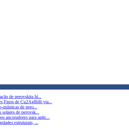
ção de perovskita hí...
s Finos de Cu2AgBiI6 via...
o-químicas de pero...
 solares de perovsk...
 ancoradores para aplic...
dades estruturais, ...