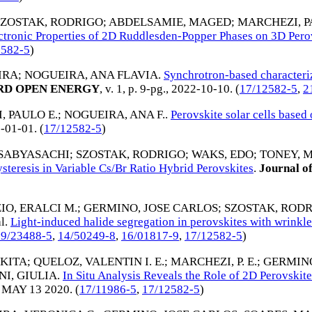
SZOSTAK, RODRIGO
;
ABDELSAMIE, MAGED
;
MARCHEZI, P
ctronic Properties of 2D Ruddlesden-Popper Phases on 3D Pero
2582-5
)
IRA
;
NOGUEIRA, ANA FLAVIA
.
Synchrotron-based characteriz
D OPEN ENERGY
, v. 1, p. 9-pg.,
2022-10-10
. (
17/12582-5
,
2
 PAULO E.
;
NOGUEIRA, ANA F.
.
Perovskite solar cells based 
-01-01
. (
17/12582-5
)
 SABYASACHI
;
SZOSTAK, RODRIGO
;
WAKS, EDO
;
TONEY, M
eresis in Variable Cs/Br Ratio Hybrid Perovskites
.
Journal of
IO, ERALCI M.
;
GERMINO, JOSE CARLOS
;
SZOSTAK, ROD
al.
Light-induced halide segregation in perovskites with wrink
19/23488-5
,
14/50249-8
,
16/01817-9
,
17/12582-5
)
IKITA
;
QUELOZ, VALENTIN I. E.
;
MARCHEZI, P. E.
;
GERMINO,
I, GIULIA
.
In Situ Analysis Reveals the Role of 2D Perovski
,
MAY 13 2020
. (
17/11986-5
,
17/12582-5
)