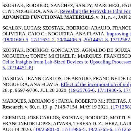
SZOSTAK, RODRIGO
;
SANCHEZ, SANDY
;
MARCHEZI, PAU
C. N.
;
NOGUEIRA, ANA F.
.
Revealing the Perovskite Film F
ADVANCED FUNCTIONAL MATERIALS
, v. 31, n. 4,
JAN 
SCALON, LUCAS
;
SZOSTAK, RODRIGO
;
ARAUJO, FRANCI
OLIVEIRA, CAIO C.
;
NOGUEIRA, ANA FLAVIA
.
Improving t
(
18/01669-5
,
17/11631-2
,
20/04406-5
,
20/14451-8
,
17/12582
SZOSTAK, RODRIGO
;
GONCALVES, AGNALDO DE SOUZA
NOGUEIRA
;
TONEY, MICHAEL F.
;
MARQUES, FRANCISCO
Cells: Insights from Lab-Sized Devices to Upscaling Processe
5
,
20/14451-8
)
DA SILVA, JEANN CARLOS
;
DE ARAUJO, FRANCINEIDE L
NOGUEIRA, ANA FLAVIA
.
Effect of the incorporation of pol
28, p. 9697-9706,
JUL 28 2020
. (
19/25765-6
,
17/11986-5
,
17/
MARQUES, ADRIANO S.
;
FARIA, ROBERTO M.
;
FREITAS, J
Research
, v. 60, n. 19, p. 7145-7154,
MAY 19 2021
. (
17/1258
GERMINO, JOSE CARLOS
;
SZOSTAK, RODRIGO
;
MOTTI, S
FRANCINEIDE LOPES
;
ATVARS, TERESA D. Z.
;
HERZ, LAU
AUG 19 2020
. (
18/25801-0
,
17/11986-5
,
19/25765-6
,
17/125