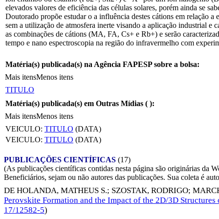
elevados valores de eficiência das células solares, porém ainda se sab
Doutorado propõe estudar o a influência destes cátions em relação a es
sem a utilização de atmosfera inerte visando a aplicação industrial e
as combinações de cátions (MA, FA, Cs+ e Rb+) e serão caracterizadas
tempo e nano espectroscopia na região do infravermelho com experimen
Matéria(s) publicada(s) na Agência FAPESP sobre a bolsa:
Mais itens
Menos itens
TITULO
Matéria(s) publicada(s) em Outras Mídias (
):
Mais itens
Menos itens
VEICULO:
TITULO
(DATA)
VEICULO:
TITULO
(DATA)
PUBLICAÇÕES CIENTÍFICAS
(17)
(As publicações científicas contidas nesta página são originárias 
Beneficiários, sejam ou não autores das publicações. Sua coleta é aut
DE HOLANDA, MATHEUS S.
;
SZOSTAK, RODRIGO
;
MARCH
Perovskite Formation and the Impact of the 2D/3D Structures o
17/12582-5
)