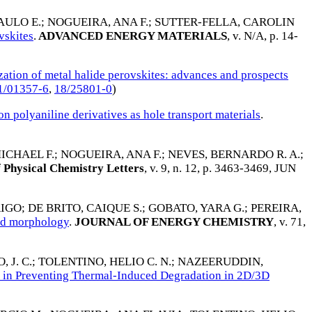
AULO E.
;
NOGUEIRA, ANA F.
;
SUTTER-FELLA, CAROLIN
vskites
.
ADVANCED ENERGY MATERIALS
, v. N/A, p. 14-
ation of metal halide perovskites: advances and prospects
1/01357-6
,
18/25801-0
)
on polyaniline derivatives as hole transport materials
.
ICHAEL F.
;
NOGUEIRA, ANA F.
;
NEVES, BERNARDO R. A.
;
 Physical Chemistry Letters
, v. 9, n. 12, p. 3463-3469,
JUN
RIGO
;
DE BRITO, CAIQUE S.
;
GOBATO, YARA G.
;
PEREIRA,
led morphology
.
JOURNAL OF ENERGY CHEMISTRY
, v. 71,
 J. C.
;
TOLENTINO, HELIO C. N.
;
NAZEERUDDIN,
te in Preventing Thermal-Induced Degradation in 2D/3D