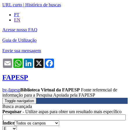
URL curto
|
Histórico de buscas
PT
EN
Acesse nosso FAQ
Guia de Utilização
Envie sua mensagem
Email
WhatsApp
LinkedIn
X
Facebook
FAPESP
bv-fapesp
Biblioteca Virtual da FAPESP
Fonte referencial de
informação para a Pesquisa Apoiada pela FAPESP
Toggle navigation
Busca avançada
Pesquisar
- Utilize aspas para obter um resultado mais específico
Índice