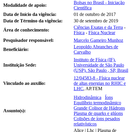
Bolsas no Brasil - Iniciação
Modalidade de apoio:
Científica
Data de Início da vigência:
01 de outubro de 2017
Data de Término da vigência:
30 de setembro de 2019
Ciências Exatas e da Terra
-
Área de conhecimento:
Física
-
Física Nuclear
Pesquisador responsável:
Marcelo Gameiro Munhoz
Leopoldo Abranches de
Beneficiário:
Carvalho
Instituto de Física (IF).
Instituição Sede:
Universidade de São Paulo
(USP). São Paulo , SP, Brasil
12/04583-8 - Física nuclear
Vinculado ao auxílio:
de altas energias no RHIC e
LHC
, AP.TEM
Hidrodinâmica
Íons
Equilíbrio termodinâmico
Grande Colisor de Hádrons
Assunto(s):
Plasma de quarks e glúons
Colisões de íons pesados
relativísticos
Alice | Lhc | Plasma de