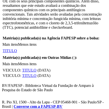
OE com os seus principais componentes químicos. Além disso,
ressaltamos que este estudo avaliará a combinação dos
componentes químicos com os principais antifúngicos
convencionais. Tais atividades serão avaliadas pela concentração
inibitória mínima e concentração fungicida mínima, com leituras
espectrofotométricas, e com o cloreto de 2,3,5-trifeniltetrazólio
(TTC), potencial antibiofilme e checkerboard.
Matéria(s) publicada(s) na Agência FAPESP sobre a bolsa:
Mais itens
Menos itens
TITULO
Matéria(s) publicada(s) em Outras Mídias (
):
Mais itens
Menos itens
VEICULO:
TITULO
(DATA)
VEICULO:
TITULO
(DATA)
BV/FAPESP - Biblioteca Virtual da Fundação de Amparo à
Pesquisa do Estado de São Paulo
R. Pio XI, 1500 - Alto da Lapa - CEP 05468-901 - São Paulo/SP -
Brasil |
Converse com a FAPESP-BV