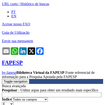
URL curto
|
Histórico de buscas
PT
EN
Acesse nosso FAQ
Guia de Utilização
Envie sua mensagem
Email
WhatsApp
LinkedIn
X
Facebook
FAPESP
bv-fapesp
Biblioteca Virtual da FAPESP
Fonte referencial de
informação para a Pesquisa Apoiada pela FAPESP
Toggle navigation
Busca avançada
Pesquisar
- Utilize aspas para obter um resultado mais específico
Índice