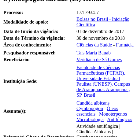
Processo:
17/17934-7
Bolsas no Brasil - Iniciação
Modalidade de apoio:
Científica
Data de Início da vigência:
01 de dezembro de 2017
Data de Término da vigência:
30 de novembro de 2018
Área de conhecimento:
Ciências da Saúde
-
Farmácia
Pesquisador responsável:
Taís Maria Bauab
Beneficiário:
Veridiana de Sá Gomes
Faculdade de Ciências
Farmacêuticas (FCFAR).
Universidade Estadual
Instituição Sede:
Paulista (UNESP). Campus
de Araraquara. Araraquara ,
SP, Brasil
Candida albicans
Cymbopogon
Óleos
Assunto(s):
essenciais
Monoterpenos
Microbiologia
Antifúngicos
Atividade antifúngica |
Cândida Albicans |