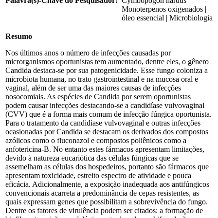
Palavra(s)-Chave do Pesquisador:
Cymbopogon nardus |
Monoterpenos oxigenados |
óleo essencial | Microbiologia
Resumo
Nos últimos anos o número de infecções causadas por
microrganismos oportunistas tem aumentado, dentre eles, o gênero
Candida destaca-se por sua patogenicidade. Esse fungo coloniza a
microbiota humana, no trato gastrointestinal e na mucosa oral e
vaginal, além de ser uma das maiores causas de infecções
nosocomiais. As espécies de Candida por serem oportunistas
podem causar infecções destacando-se a candidíase vulvovaginal
(CVV) que é a forma mais comum de infecção fúngica oportunista.
Para o tratamento da candidíase vulvovaginal e outras infecções
ocasionadas por Candida se destacam os derivados dos compostos
azólicos como o fluconazol e compostos poliênicos como a
anfotericina-B. No entanto estes fármacos apresentam limitações,
devido à natureza eucariótica das células fúngicas que se
assemelham as células dos hospedeiros, portanto são fármacos que
apresentam toxicidade, estreito espectro de atividade e pouca
eficácia. Adicionalmente, a exposição inadequada aos antifúngicos
convencionais acarreta a predominância de cepas resistentes, as
quais expressam genes que possibilitam a sobrevivência do fungo.
Dentre os fatores de virulência podem ser citados: a formação de