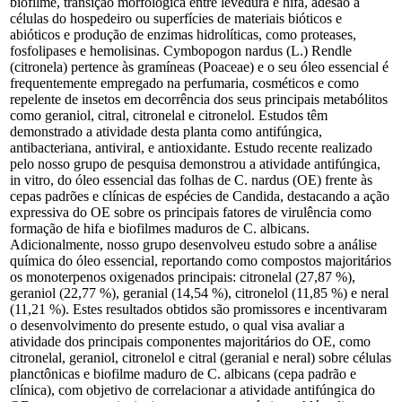
biofilme, transição morfológica entre levedura e hifa, adesão a
células do hospedeiro ou superfícies de materiais bióticos e
abióticos e produção de enzimas hidrolíticas, como proteases,
fosfolipases e hemolisinas. Cymbopogon nardus (L.) Rendle
(citronela) pertence às gramíneas (Poaceae) e o seu óleo essencial é
frequentemente empregado na perfumaria, cosméticos e como
repelente de insetos em decorrência dos seus principais metabólitos
como geraniol, citral, citronelal e citronelol. Estudos têm
demonstrado a atividade desta planta como antifúngica,
antibacteriana, antiviral, e antioxidante. Estudo recente realizado
pelo nosso grupo de pesquisa demonstrou a atividade antifúngica,
in vitro, do óleo essencial das folhas de C. nardus (OE) frente às
cepas padrões e clínicas de espécies de Candida, destacando a ação
expressiva do OE sobre os principais fatores de virulência como
formação de hifa e biofilmes maduros de C. albicans.
Adicionalmente, nosso grupo desenvolveu estudo sobre a análise
química do óleo essencial, reportando como compostos majoritários
os monoterpenos oxigenados principais: citronelal (27,87 %),
geraniol (22,77 %), geranial (14,54 %), citronelol (11,85 %) e neral
(11,21 %). Estes resultados obtidos são promissores e incentivaram
o desenvolvimento do presente estudo, o qual visa avaliar a
atividade dos principais componentes majoritários do OE, como
citronelal, geraniol, citronelol e citral (geranial e neral) sobre células
planctônicas e biofilme maduro de C. albicans (cepa padrão e
clínica), com objetivo de correlacionar a atividade antifúngica do