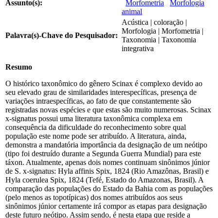
Assunto(s):
Morfometria
Morfologia
animal
Acústica | coloração |
Morfologia | Morfometria |
Palavra(s)-Chave do Pesquisador:
Taxonomia | Taxonomia
integrativa
Resumo
O histórico taxonômico do gênero Scinax é complexo devido ao
seu elevado grau de similaridades interespecíficas, presença de
variações intraespecíficas, ao fato de que constantemente são
registradas novas espécies e que estas são muito numerosas. Scinax
x-signatus possui uma literatura taxonômica complexa em
consequência da dificuldade do reconhecimento sobre qual
população este nome pode ser atribuído. A literatura, ainda,
demonstra a mandatória importância da designação de um neótipo
(tipo foi destruído durante a Segunda Guerra Mundial) para este
táxon. Atualmente, apenas dois nomes continuam sinônimos júnior
de S. x-signatus: Hyla affinis Spix, 1824 (Rio Amazônas, Brasil) e
Hyla coerulea Spix, 1824 (Tefé, Estado do Amazonas, Brasil). A
comparação das populações do Estado da Bahia com as populações
(pelo menos as topotípicas) dos nomes atribuídos aos seus
sinônimos júnior certamente irá compor as etapas para designação
deste futuro neótipo. Assim sendo, é nesta etapa que reside a