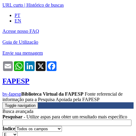
URL curto
|
Histórico de buscas
PT
EN
Acesse nosso FAQ
Guia de Utilização
Envie sua mensagem
Email
WhatsApp
LinkedIn
X
Facebook
FAPESP
bv-fapesp
Biblioteca Virtual da FAPESP
Fonte referencial de
informação para a Pesquisa Apoiada pela FAPESP
Toggle navigation
Busca avançada
Pesquisar
- Utilize aspas para obter um resultado mais específico
Índice