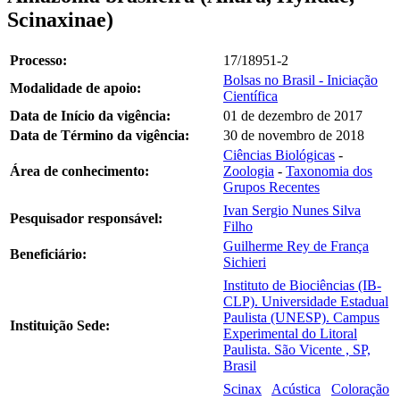
Scinaxinae)
Processo:
17/18951-2
Bolsas no Brasil - Iniciação
Modalidade de apoio:
Científica
Data de Início da vigência:
01 de dezembro de 2017
Data de Término da vigência:
30 de novembro de 2018
Ciências Biológicas
-
Área de conhecimento:
Zoologia
-
Taxonomia dos
Grupos Recentes
Ivan Sergio Nunes Silva
Pesquisador responsável:
Filho
Guilherme Rey de França
Beneficiário:
Sichieri
Instituto de Biociências (IB-
CLP). Universidade Estadual
Paulista (UNESP). Campus
Instituição Sede:
Experimental do Litoral
Paulista. São Vicente , SP,
Brasil
Scinax
Acústica
Coloração