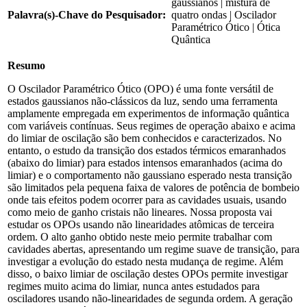
gaussianos | mistura de
Palavra(s)-Chave do Pesquisador:
quatro ondas | Oscilador
Paramétrico Ótico | Ótica
Quântica
Resumo
O Oscilador Paramétrico Ótico (OPO) é uma fonte versátil de
estados gaussianos não-clássicos da luz, sendo uma ferramenta
amplamente empregada em experimentos de informação quântica
com variáveis contínuas. Seus regimes de operação abaixo e acima
do limiar de oscilação são bem conhecidos e caracterizados. No
entanto, o estudo da transição dos estados térmicos emaranhados
(abaixo do limiar) para estados intensos emaranhados (acima do
limiar) e o comportamento não gaussiano esperado nesta transição
são limitados pela pequena faixa de valores de potência de bombeio
onde tais efeitos podem ocorrer para as cavidades usuais, usando
como meio de ganho cristais não lineares. Nossa proposta vai
estudar os OPOs usando não linearidades atômicas de terceira
ordem. O alto ganho obtido neste meio permite trabalhar com
cavidades abertas, apresentando um regime suave de transição, para
investigar a evolução do estado nesta mudança de regime. Além
disso, o baixo limiar de oscilação destes OPOs permite investigar
regimes muito acima do limiar, nunca antes estudados para
osciladores usando não-linearidades de segunda ordem. A geração