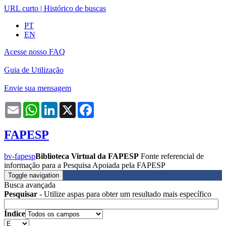
URL curto
|
Histórico de buscas
PT
EN
Acesse nosso FAQ
Guia de Utilização
Envie sua mensagem
Email
WhatsApp
LinkedIn
X
Facebook
FAPESP
bv-fapesp
Biblioteca Virtual da FAPESP
Fonte referencial de
informação para a Pesquisa Apoiada pela FAPESP
Toggle navigation
Busca avançada
Pesquisar
- Utilize aspas para obter um resultado mais específico
Índice