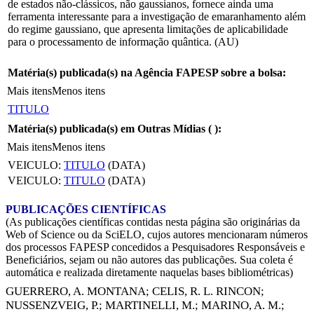
de estados não-clássicos, não gaussianos, fornece ainda uma
ferramenta interessante para a investigação de emaranhamento além
do regime gaussiano, que apresenta limitações de aplicabilidade
para o processamento de informação quântica. (AU)
Matéria(s) publicada(s) na Agência FAPESP sobre a bolsa:
Mais itens
Menos itens
TITULO
Matéria(s) publicada(s) em Outras Mídias (
):
Mais itens
Menos itens
VEICULO:
TITULO
(DATA)
VEICULO:
TITULO
(DATA)
PUBLICAÇÕES CIENTÍFICAS
(As publicações científicas contidas nesta página são originárias da
Web of Science ou da SciELO, cujos autores mencionaram números
dos processos FAPESP concedidos a Pesquisadores Responsáveis e
Beneficiários, sejam ou não autores das publicações. Sua coleta é
automática e realizada diretamente naquelas bases bibliométricas)
GUERRERO, A. MONTANA
;
CELIS, R. L. RINCON
;
NUSSENZVEIG, P.
;
MARTINELLI, M.
;
MARINO, A. M.
;