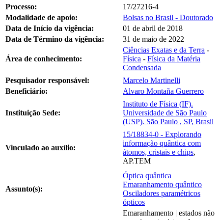
Processo:
17/27216-4
Modalidade de apoio:
Bolsas no Brasil - Doutorado
Data de Início da vigência:
01 de abril de 2018
Data de Término da vigência:
31 de maio de 2022
Ciências Exatas e da Terra
-
Área de conhecimento:
Física
-
Física da Matéria
Condensada
Pesquisador responsável:
Marcelo Martinelli
Beneficiário:
Alvaro Montaña Guerrero
Instituto de Física (IF).
Instituição Sede:
Universidade de São Paulo
(USP). São Paulo , SP, Brasil
15/18834-0 - Explorando
informação quântica com
Vinculado ao auxílio:
átomos, cristais e chips
,
AP.TEM
Óptica quântica
Emaranhamento quântico
Assunto(s):
Osciladores paramétricos
ópticos
Emaranhamento | estados não