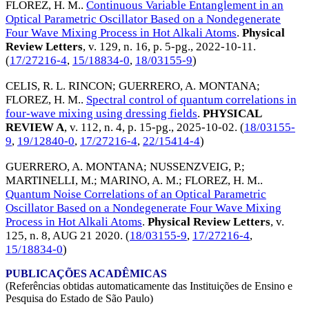
FLOREZ, H. M.
.
Continuous Variable Entanglement in an
Optical Parametric Oscillator Based on a Nondegenerate
Four Wave Mixing Process in Hot Alkali Atoms
.
Physical
Review Letters
, v. 129, n. 16, p. 5-pg.,
2022-10-11
.
(
17/27216-4
,
15/18834-0
,
18/03155-9
)
CELIS, R. L. RINCON
;
GUERRERO, A. MONTANA
;
FLOREZ, H. M.
.
Spectral control of quantum correlations in
four-wave mixing using dressing fields
.
PHYSICAL
REVIEW A
, v. 112, n. 4, p. 15-pg.,
2025-10-02
. (
18/03155-
9
,
19/12840-0
,
17/27216-4
,
22/15414-4
)
GUERRERO, A. MONTANA
;
NUSSENZVEIG, P.
;
MARTINELLI, M.
;
MARINO, A. M.
;
FLOREZ, H. M.
.
Quantum Noise Correlations of an Optical Parametric
Oscillator Based on a Nondegenerate Four Wave Mixing
Process in Hot Alkali Atoms
.
Physical Review Letters
, v.
125, n. 8,
AUG 21 2020
. (
18/03155-9
,
17/27216-4
,
15/18834-0
)
PUBLICAÇÕES ACADÊMICAS
(Referências obtidas automaticamente das Instituições de Ensino e
Pesquisa do Estado de São Paulo)