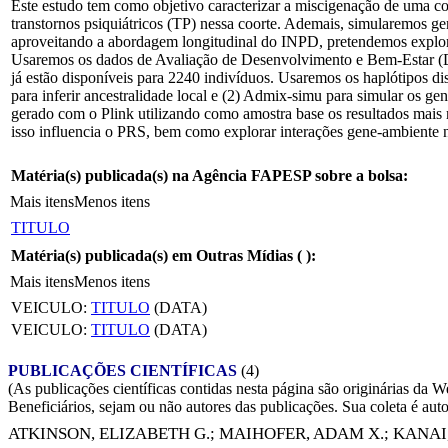
Este estudo tem como objetivo caracterizar a miscigenação de uma co
transtornos psiquiátricos (TP) nessa coorte. Ademais, simularemos ge
aproveitando a abordagem longitudinal do INPD, pretendemos explor
Usaremos os dados de Avaliação de Desenvolvimento e Bem-Estar (DAW
já estão disponíveis para 2240 indivíduos. Usaremos os haplótipo
para inferir ancestralidade local e (2) Admix-simu para simular os ge
gerado com o Plink utilizando como amostra base os resultados mais 
isso influencia o PRS, bem como explorar interações gene-ambiente 
Matéria(s) publicada(s) na Agência FAPESP sobre a bolsa:
Mais itens
Menos itens
TITULO
Matéria(s) publicada(s) em Outras Mídias (
):
Mais itens
Menos itens
VEICULO:
TITULO
(DATA)
VEICULO:
TITULO
(DATA)
PUBLICAÇÕES CIENTÍFICAS
(4)
(As publicações científicas contidas nesta página são originárias 
Beneficiários, sejam ou não autores das publicações. Sua coleta é aut
ATKINSON, ELIZABETH G.
;
MAIHOFER, ADAM X.
;
KANAI