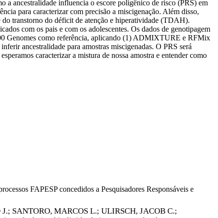
o a ancestralidade influencia o escore poligênico de risco (PRS) em
rência para caracterizar com precisão a miscigenação. Além disso,
o transtorno do déficit de atenção e hiperatividade (TDAH).
licados com os pais e com os adolescentes. Os dados de genotipagem
to 1000 Genomes como referência, aplicando (1) ADMIXTURE e RFMix
e inferir ancestralidade para amostras miscigenadas. O PRS será
 esperamos caracterizar a mistura de nossa amostra e entender como
os processos FAPESP concedidos a Pesquisadores Responsáveis e
J.
;
SANTORO, MARCOS L.
;
ULIRSCH, JACOB C.
;