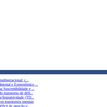
ultigeracional: c...
biental e Epigenômico ...
 Susceptibilidade e ...
 transtorno de défi...
de/Impulsividade (TD...
em transtornos mentais
ficit de atenção e...