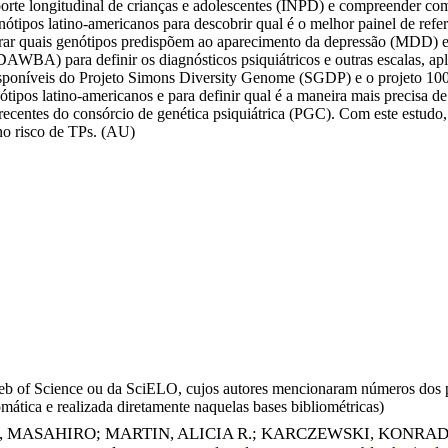
orte longitudinal de crianças e adolescentes (INPD) e compreender com
nótipos latino-americanos para descobrir qual é o melhor painel de refe
ar quais genótipos predispõem ao aparecimento da depressão (MDD) e d
BA) para definir os diagnósticos psiquiátricos e outras escalas, ap
s disponíveis do Projeto Simons Diversity Genome (SGDP) e o proje
nótipos latino-americanos e para definir qual é a maneira mais precisa d
recentes do consórcio de genética psiquiátrica (PGC). Com este estudo,
no risco de TPs. (AU)
da Web of Science ou da SciELO, cujos autores mencionaram números d
omática e realizada diretamente naquelas bases bibliométricas)
, MASAHIRO
;
MARTIN, ALICIA R.
;
KARCZEWSKI, KONRAD 