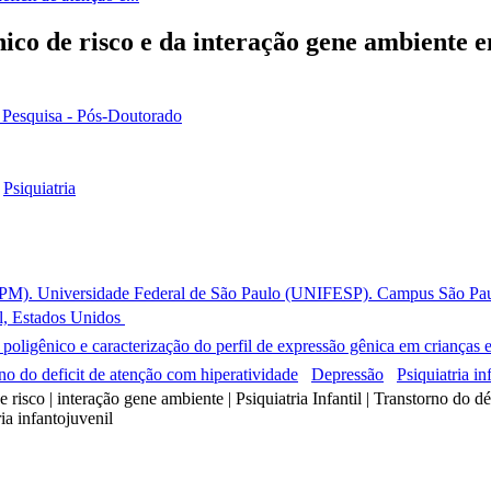
ico de risco e da interação gene ambiente
e Pesquisa - Pós-Doutorado
-
Psiquiatria
EPM). Universidade Federal de São Paulo (UNIFESP). Campus São Paulo
l, Estados Unidos
poligênico e caracterização do perfil de expressão gênica em crianças e
no do deficit de atenção com hiperatividade
Depressão
Psiquiatria inf
 risco | interação gene ambiente | Psiquiatria Infantil | Transtorno do dé
ria infantojuvenil