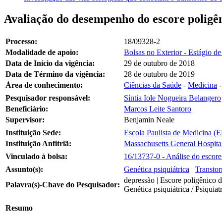
Avaliação do desempenho do escore poligên
Processo:
18/09328-2
Modalidade de apoio:
Bolsas no Exterior - Estágio d
Data de Início da vigência:
29 de outubro de 2018
Data de Término da vigência:
28 de outubro de 2019
Área de conhecimento:
Ciências da Saúde
-
Medicina
Pesquisador responsável:
Síntia Iole Nogueira Belangero
Beneficiário:
Marcos Leite Santoro
Supervisor:
Benjamin Neale
Instituição Sede:
Escola Paulista de Medicina (
Instituição Anfitriã:
Massachusetts General Hospita
Vinculado à bolsa:
16/13737-0 - Análise do escore 
Assunto(s):
Genética psiquiátrica
Transtor
depressão | Escore poligênico de
Palavra(s)-Chave do Pesquisador:
Genética psiquiátrica / Psiquiat
Resumo