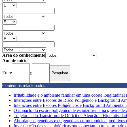
Área do conhecimento
Ano de início
Entre
e
Conteúdos relacionados
Irritabilidade e o ambiente familiar em uma coorte longitudinal m
Interações entre Escores de Risco Poligênico e Background Am
Interações entre Escores Poligênicos e Background Ambiental na
O impacto do escore poligênico de esquizofrenia na gravidade do
Trajetórias do Transtorno de Déficit de Atenção e Hiperativida
Abordagens genéticas e epigenéticas como modelos preditivos 
Investigação das vias biológicas que conectam o transtorno de dé