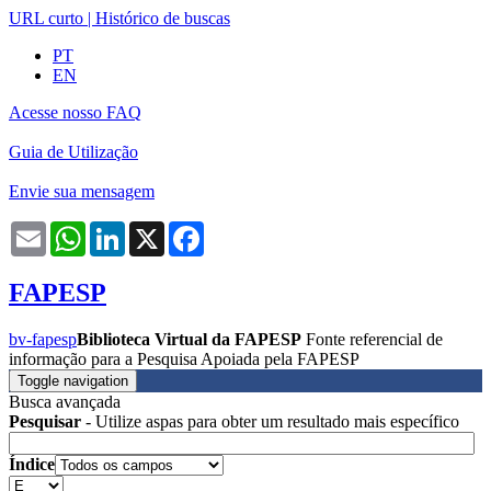
URL curto
|
Histórico de buscas
PT
EN
Acesse nosso FAQ
Guia de Utilização
Envie sua mensagem
Email
WhatsApp
LinkedIn
X
Facebook
FAPESP
bv-fapesp
Biblioteca Virtual da FAPESP
Fonte referencial de
informação para a Pesquisa Apoiada pela FAPESP
Toggle navigation
Busca avançada
Pesquisar
- Utilize aspas para obter um resultado mais específico
Índice