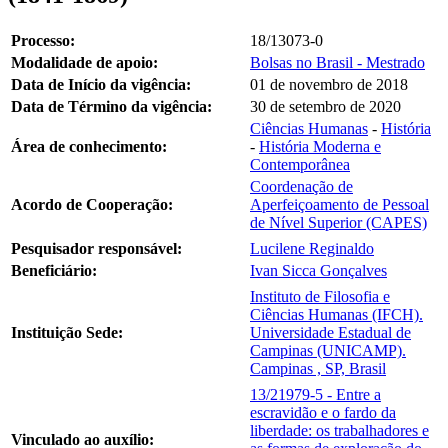
Processo:
18/13073-0
Modalidade de apoio:
Bolsas no Brasil - Mestrado
Data de Início da vigência:
01 de novembro de 2018
Data de Término da vigência:
30 de setembro de 2020
Ciências Humanas
-
História
Área de conhecimento:
-
História Moderna e
Contemporânea
Coordenação de
Acordo de Cooperação:
Aperfeiçoamento de Pessoal
de Nível Superior (CAPES)
Pesquisador responsável:
Lucilene Reginaldo
Beneficiário:
Ivan Sicca Gonçalves
Instituto de Filosofia e
Ciências Humanas (IFCH).
Instituição Sede:
Universidade Estadual de
Campinas (UNICAMP).
Campinas , SP, Brasil
13/21979-5 - Entre a
escravidão e o fardo da
liberdade: os trabalhadores e
Vinculado ao auxílio: