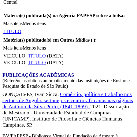
Central.
Matéria(s) publicada(s) na Agência FAPESP sobre a bolsa:
Mais itens
Menos itens
TITULO
Matéria(s) publicada(s) em Outras Mídias (
):
Mais itens
Menos itens
VEICULO:
TITULO
(DATA)
VEICULO:
TITULO
(DATA)
PUBLICAÇÕES ACADÊMICAS
(Referências obtidas automaticamente das Instituições de Ensino e
Pesquisa do Estado de São Paulo)
GONÇALVES, Ivan Sicca.
Comércio, política e trabalho nos
sertões de Angola: sertanejos e centro-africanos nas páginas
de António da Silva Porto, (1841-1869).
2021. Dissertação
de Mestrado - Universidade Estadual de Campinas
(UNICAMP). Instituto de Filosofia e Ciências Humanas
Campinas, SP.
BV/FAPESP - Biblioteca Virtual da Fundação de Amparo à