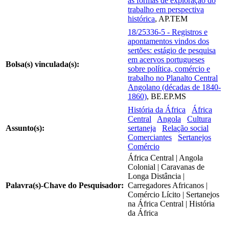
as formas de exploração do
trabalho em perspectiva
histórica
, AP.TEM
18/25336-5 - Registros e
apontamentos vindos dos
sertões: estágio de pesquisa
em acervos portugueses
Bolsa(s) vinculada(s):
sobre política, comércio e
trabalho no Planalto Central
Angolano (décadas de 1840-
1860)
, BE.EP.MS
História da África
África
Central
Angola
Cultura
Assunto(s):
sertaneja
Relação social
Comerciantes
Sertanejos
Comércio
África Central | Angola
Colonial | Caravanas de
Longa Distância |
Palavra(s)-Chave do Pesquisador:
Carregadores Africanos |
Comércio Lícito | Sertanejos
na África Central | História
da África