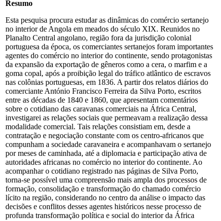
Resumo
Esta pesquisa procura estudar as dinâmicas do comércio sertanejo
no interior de Angola em meados do século XIX. Reunidos no
Planalto Central angolano, região fora da jurisdição colonial
portuguesa da época, os comerciantes sertanejos foram importantes
agentes do comércio no interior do continente, sendo protagonistas
da expansão da exportação de gêneros como a cera, o marfim e a
goma copal, após a proibição legal do tráfico atlântico de escravos
nas colônias portuguesas, em 1836. A partir dos relatos diários do
comerciante António Francisco Ferreira da Silva Porto, escritos
entre as décadas de 1840 e 1860, que apresentam comentários
sobre o cotidiano das caravanas comerciais na África Central,
investigarei as relações sociais que permeavam a realização dessa
modalidade comercial. Tais relações consistiam em, desde a
contratação e negociação constante com os centro-africanos que
compunham a sociedade caravaneira e acompanhavam o sertanejo
por meses de caminhada, até a diplomacia e participação ativa de
autoridades africanas no comércio no interior do continente. Ao
acompanhar o cotidiano registrado nas páginas de Silva Porto,
torna-se possível uma compreensão mais ampla dos processos de
formação, consolidação e transformação do chamado comércio
lícito na região, considerando no centro da análise o impacto das
decisões e conflitos desses agentes históricos nesse processo de
profunda transformação política e social do interior da África