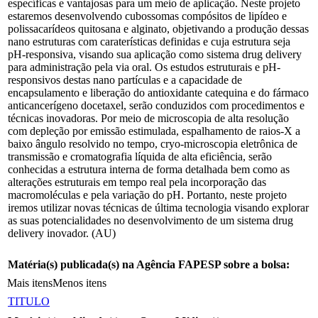
específicas e vantajosas para um meio de aplicação. Neste projeto
estaremos desenvolvendo cubossomas compósitos de lipídeo e
polissacarídeos quitosana e alginato, objetivando a produção dessas
nano estruturas com caraterísticas definidas e cuja estrutura seja
pH-responsiva, visando sua aplicação como sistema drug delivery
para administração pela via oral. Os estudos estruturais e pH-
responsivos destas nano partículas e a capacidade de
encapsulamento e liberação do antioxidante catequina e do fármaco
anticancerígeno docetaxel, serão conduzidos com procedimentos e
técnicas inovadoras. Por meio de microscopia de alta resolução
com depleção por emissão estimulada, espalhamento de raios-X a
baixo ângulo resolvido no tempo, cryo-microscopia eletrônica de
transmissão e cromatografia líquida de alta eficiência, serão
conhecidas a estrutura interna de forma detalhada bem como as
alterações estruturais em tempo real pela incorporação das
macromoléculas e pela variação do pH. Portanto, neste projeto
iremos utilizar novas técnicas de última tecnologia visando explorar
as suas potencialidades no desenvolvimento de um sistema drug
delivery inovador. (AU)
Matéria(s) publicada(s) na Agência FAPESP sobre a bolsa:
Mais itens
Menos itens
TITULO