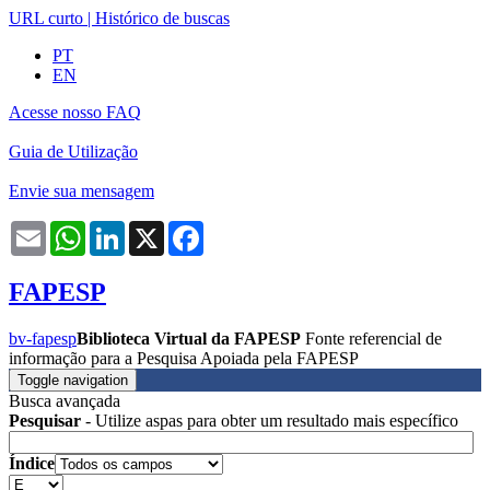
URL curto
|
Histórico de buscas
PT
EN
Acesse nosso FAQ
Guia de Utilização
Envie sua mensagem
Email
WhatsApp
LinkedIn
X
Facebook
FAPESP
bv-fapesp
Biblioteca Virtual da FAPESP
Fonte referencial de
informação para a Pesquisa Apoiada pela FAPESP
Toggle navigation
Busca avançada
Pesquisar
- Utilize aspas para obter um resultado mais específico
Índice