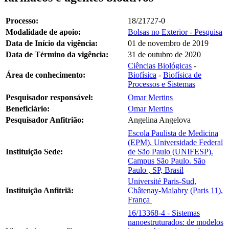
Processo:
18/21727-0
Modalidade de apoio:
Bolsas no Exterior - Pesquisa
Data de Início da vigência:
01 de novembro de 2019
Data de Término da vigência:
31 de outubro de 2020
Ciências Biológicas
-
Área de conhecimento:
Biofísica
-
Biofísica de
Processos e Sistemas
Pesquisador responsável:
Omar Mertins
Beneficiário:
Omar Mertins
Pesquisador Anfitrião:
Angelina Angelova
Escola Paulista de Medicina
(EPM). Universidade Federal
Instituição Sede:
de São Paulo (UNIFESP).
Campus São Paulo. São
Paulo , SP, Brasil
Université Paris-Sud,
Instituição Anfitriã:
Châtenay-Malabry (Paris 11),
França
16/13368-4 - Sistemas
nanoestruturados: de modelos