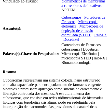
Vinculado ao auxílio:
biomiméticos de membranas
a carreadores de bioativos
,
AP.TEM
Cubossomos
Portadores de
fármacos
Microscopia
eletrônica
Microscopia de
Assunto(s):
depleção de emissão
estimulada (STED)
Raios X
Docetaxel
Carreadores de Fármacos |
cubossomas | Docetaxel |
Palavra(s)-Chave do Pesquisador:
Microscopia Eletrônica |
microscopia STED | raios-X |
Bionanotecnologia
Resumo
Cubossomas representam um sistema coloidal nano estruturado
com alta capacidade para encapsulamento de fármacos e agentes
bioativos e promissora aplicação como sistema de carreamento e
liberação controlada dos mesmos. A estrutura interna dos
cubossomas, que consiste em redes tridimensionais de bicamadas
lipídicas com topologias cristalinas, pode ser redefinida pela
incorporação de macromoléculas provedoras de caraterísticas