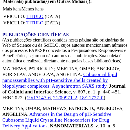
Matéria(s) publicada(s) em Outras Mídias (
):
Mais itens
Menos itens
VEICULO:
TITULO
(DATA)
VEICULO:
TITULO
(DATA)
PUBLICAÇÕES CIENTÍFICAS
(As publicações científicas contidas nesta página são originárias da
Web of Science ou da SciELO, cujos autores mencionaram números
dos processos FAPESP concedidos a Pesquisadores Responsáveis e
Beneficiários, sejam ou não autores das publicações. Sua coleta é
automática e realizada diretamente naquelas bases bibliométricas)
MATHEWS, PATRICK D.
;
MERTINS, OMAR
;
ANGELOV,
BORISLAV
;
ANGELOVA, ANGELINA
.
Cubosomal lipid
nanoassemblies with pH-sensitive shells created by
biopolymer complexes: A synchrotron SAXS study
.
Journal
of Colloid and Interface Science
, v. 607, n. 1, p. 440-451,
FEB 2022
. (
19/13147-6
,
21/00971-2
,
18/21727-0
)
MERTINS, OMAR
;
MATHEWS, PATRICK D.
;
ANGELOVA,
ANGELINA
.
Advances in the Design of pH-Sensitive
Cubosome Liquid Crystalline Nanocarriers for Drug
Delivery Applications
.
NANOMATERIALS
, v. 10, n. 5,