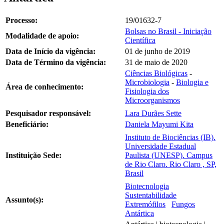
Processo:
19/01632-7
Bolsas no Brasil - Iniciação
Modalidade de apoio:
Científica
Data de Início da vigência:
01 de junho de 2019
Data de Término da vigência:
31 de maio de 2020
Ciências Biológicas
-
Microbiologia
-
Biologia e
Área de conhecimento:
Fisiologia dos
Microorganismos
Pesquisador responsável:
Lara Durães Sette
Beneficiário:
Daniela Mayumi Kita
Instituto de Biociências (IB).
Universidade Estadual
Instituição Sede:
Paulista (UNESP). Campus
de Rio Claro. Rio Claro , SP,
Brasil
Biotecnologia
Sustentabilidade
Assunto(s):
Extremófilos
Fungos
Antártica