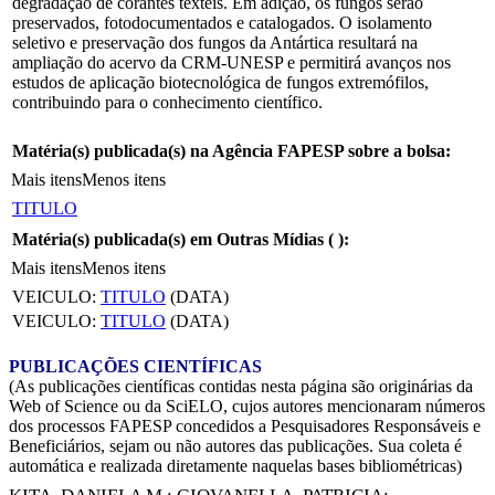
degradação de corantes têxteis. Em adição, os fungos serão
preservados, fotodocumentados e catalogados. O isolamento
seletivo e preservação dos fungos da Antártica resultará na
ampliação do acervo da CRM-UNESP e permitirá avanços nos
estudos de aplicação biotecnológica de fungos extremófilos,
contribuindo para o conhecimento científico.
Matéria(s) publicada(s) na Agência FAPESP sobre a bolsa:
Mais itens
Menos itens
TITULO
Matéria(s) publicada(s) em Outras Mídias (
):
Mais itens
Menos itens
VEICULO:
TITULO
(DATA)
VEICULO:
TITULO
(DATA)
PUBLICAÇÕES CIENTÍFICAS
(As publicações científicas contidas nesta página são originárias da
Web of Science ou da SciELO, cujos autores mencionaram números
dos processos FAPESP concedidos a Pesquisadores Responsáveis e
Beneficiários, sejam ou não autores das publicações. Sua coleta é
automática e realizada diretamente naquelas bases bibliométricas)