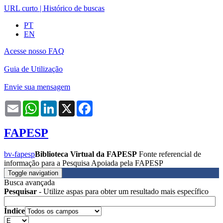
URL curto
|
Histórico de buscas
PT
EN
Acesse nosso FAQ
Guia de Utilização
Envie sua mensagem
Email
WhatsApp
LinkedIn
X
Facebook
FAPESP
bv-fapesp
Biblioteca Virtual da FAPESP
Fonte referencial de
informação para a Pesquisa Apoiada pela FAPESP
Toggle navigation
Busca avançada
Pesquisar
- Utilize aspas para obter um resultado mais específico
Índice