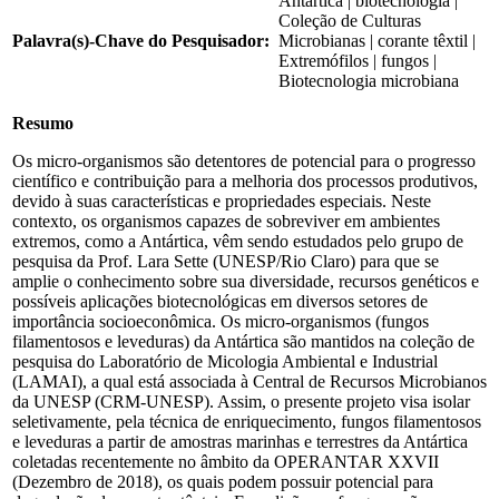
Antártica | biotecnologia |
Coleção de Culturas
Palavra(s)-Chave do Pesquisador:
Microbianas | corante têxtil |
Extremófilos | fungos |
Biotecnologia microbiana
Resumo
Os micro-organismos são detentores de potencial para o progresso
científico e contribuição para a melhoria dos processos produtivos,
devido à suas características e propriedades especiais. Neste
contexto, os organismos capazes de sobreviver em ambientes
extremos, como a Antártica, vêm sendo estudados pelo grupo de
pesquisa da Prof. Lara Sette (UNESP/Rio Claro) para que se
amplie o conhecimento sobre sua diversidade, recursos genéticos e
possíveis aplicações biotecnológicas em diversos setores de
importância socioeconômica. Os micro-organismos (fungos
filamentosos e leveduras) da Antártica são mantidos na coleção de
pesquisa do Laboratório de Micologia Ambiental e Industrial
(LAMAI), a qual está associada à Central de Recursos Microbianos
da UNESP (CRM-UNESP). Assim, o presente projeto visa isolar
seletivamente, pela técnica de enriquecimento, fungos filamentosos
e leveduras a partir de amostras marinhas e terrestres da Antártica
coletadas recentemente no âmbito da OPERANTAR XXVII
(Dezembro de 2018), os quais podem possuir potencial para