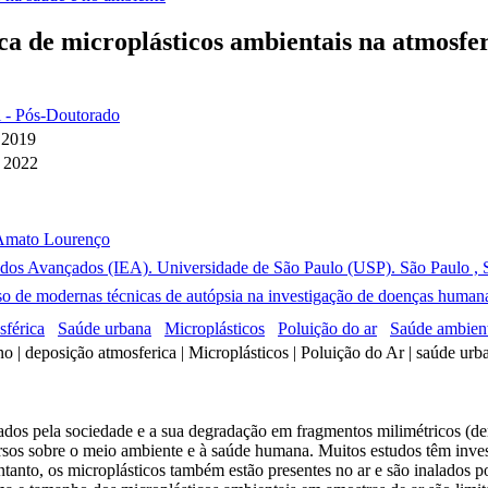
mica de microplásticos ambientais na atmos
l - Pós-Doutorado
 2019
e 2022
Amato Lourenço
tudos Avançados (IEA). Universidade de São Paulo (USP). São Paulo , S
so de modernas técnicas de autópsia na investigação de doenças hu
sférica
Saúde urbana
Microplásticos
Poluição do ar
Saúde ambien
 | deposição atmosferica | Microplásticos | Poluição do Ar | saúde ur
lizados pela sociedade e a sua degradação em fragmentos milimétricos (d
ersos sobre o meio ambiente e à saúde humana. Muitos estudos têm invest
anto, os microplásticos também estão presentes no ar e são inalados po