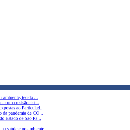
 ambiente, tecido ...
a: uma resisão sist...
xpostas ao Particulad...
to da pandemia de CO...
 do Estado de São Pa...
s na saúde e no ambiente