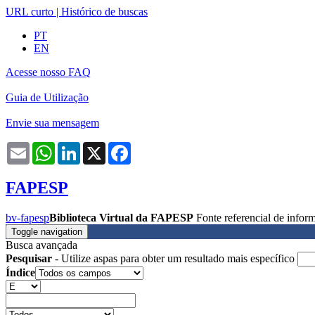
URL curto
|
Histórico de buscas
PT
EN
Acesse nosso FAQ
Guia de Utilização
Envie sua mensagem
Email
WhatsApp
LinkedIn
X
Facebook
FAPESP
bv-fapesp
Biblioteca Virtual da FAPESP
Fonte referencial de info
Toggle navigation
Busca avançada
Pesquisar
- Utilize aspas para obter um resultado mais específico
Índice