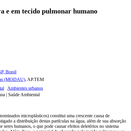
fera e em tecido pulmonar humano
P, Brasil
manas (MODAU)
, AP.TEM
tal
Ambientes urbanos
bana | Saúde Ambiental
enominados microplásticos) constitui uma crescente causa de
igado a distribuição destas partículas na água, além de sua absorção
r seres humanos, o que pode causar efeitos deletérios no sistema