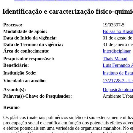
Identificação e caracterização físico-quí
Processo:
19/03397-5
Modalidade de apoio:
Bolsas no Brasi
Data de Início da vigência:
01 de agosto de
Data de Término da vigência:
31 de janeiro d
Área de conhecimento:
Interdisciplinar
Pesquisador responsável:
Thais Mauad
Beneficiário:
Luís Fernando 
Instituição Sede:
Instituto de Es
Vinculado ao auxílio:
13/21728-2 - U
Assunto(s):
Deposição atmo
Palavra(s)-Chave do Pesquisador:
Ambiente Urbano
Resumo
Os plásticos (materiais poliméricos sintéticos) são extensamente uti
preocupação social e científica em função dos potenciais efeitos adv
e efeitos potenciais em uma variedade de organismos marinhos. No ent