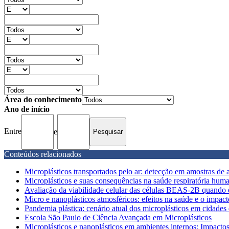
Área do conhecimento
Ano de início
Entre
e
Conteúdos relacionados
Microplásticos transportados pelo ar: detecção em amostras de ar
Microplásticos e suas consequências na saúde respiratória human
Avaliação da viabilidade celular das células BEAS-2B quando e
Micro e nanoplásticos atmosféricos: efeitos na saúde e o impac
Pandemia plástica: cenário atual dos microplásticos em cidades
Escola São Paulo de Ciência Avançada em Microplásticos
Microplásticos e nanoplásticos em ambientes internos: Impacto