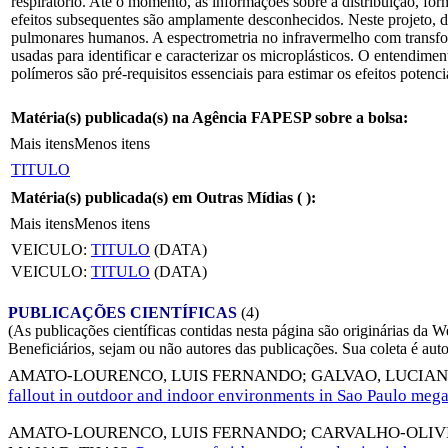
respiratório. Até o momento, as informações sobre a distribuição, fo
efeitos subsequentes são amplamente desconhecidos. Neste projeto, d
pulmonares humanos. A espectrometria no infravermelho com transfor
usadas para identificar e caracterizar os microplásticos. O entendimen
polímeros são pré-requisitos essenciais para estimar os efeitos poten
Matéria(s) publicada(s) na Agência FAPESP sobre a bolsa:
Mais itens
Menos itens
TITULO
Matéria(s) publicada(s) em Outras Mídias (
):
Mais itens
Menos itens
VEICULO:
TITULO
(DATA)
VEICULO:
TITULO
(DATA)
PUBLICAÇÕES CIENTÍFICAS
(4)
(As publicações científicas contidas nesta página são originárias 
Beneficiários, sejam ou não autores das publicações. Sua coleta é aut
AMATO-LOURENCO, LUIS FERNANDO
;
GALVAO, LUCIAN
fallout in outdoor and indoor environments in Sao Paulo mega
AMATO-LOURENCO, LUIS FERNANDO
;
CARVALHO-OLIVE