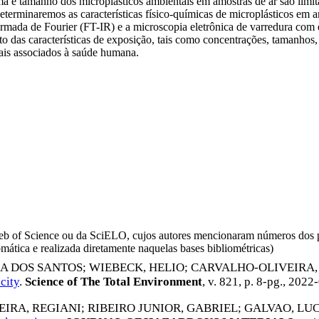
rma e tamanho dos microplásticos ambientais em amostras de ar são limit
eterminaremos as características físico-químicas de microplásticos em 
mada de Fourier (FT-IR) e a microscopia eletrônica de varredura com
to das características de exposição, tais como concentrações, tamanhos, 
ciais associados à saúde humana.
da Web of Science ou da SciELO, cujos autores mencionaram números d
omática e realizada diretamente naquelas bases bibliométricas)
A DOS SANTOS
;
WIEBECK, HELIO
;
CARVALHO-OLIVEIRA,
city
.
Science of The Total Environment
, v. 821, p. 8-pg.,
2022-
IRA, REGIANI
;
RIBEIRO JUNIOR, GABRIEL
;
GALVAO, LU