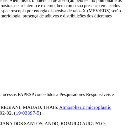
adas. Além disso, o potencial de absorção pelo tecido pulmonar e os
amostras de ar interno e externo, bem como sua presença em tecidos
 espectroscopia por energia dispersiva de raios X (MEV/EDS) serão
morfologia, presença de aditivos e distribuições dos diferentes
os processos FAPESP concedidos a Pesquisadores Responsáveis e
 REGIANI
;
MAUAD, THAIS
.
Atmospheric microplastic
02-02
. (
19/03397-5
)
CIANA DOS SANTOS
;
ANDO, ROMULO AUGUSTO
;