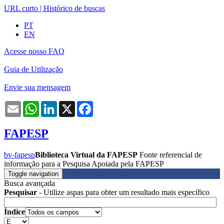
URL curto
|
Histórico de buscas
PT
EN
Acesse nosso FAQ
Guia de Utilização
Envie sua mensagem
Email
WhatsApp
LinkedIn
X
Facebook
FAPESP
bv-fapesp
Biblioteca Virtual da FAPESP
Fonte referencial de
informação para a Pesquisa Apoiada pela FAPESP
Toggle navigation
Busca avançada
Pesquisar
- Utilize aspas para obter um resultado mais específico
Índice