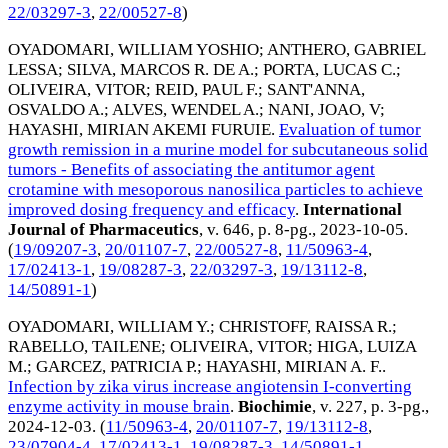
22/03297-3
,
22/00527-8
)
OYADOMARI, WILLIAM YOSHIO
;
ANTHERO, GABRIEL
LESSA
;
SILVA, MARCOS R. DE A.
;
PORTA, LUCAS C.
;
OLIVEIRA, VITOR
;
REID, PAUL F.
;
SANT'ANNA,
OSVALDO A.
;
ALVES, WENDEL A.
;
NANI, JOAO, V
;
HAYASHI, MIRIAN AKEMI FURUIE
.
Evaluation of tumor
growth remission in a murine model for subcutaneous solid
tumors - Benefits of associating the antitumor agent
crotamine with mesoporous nanosilica particles to achieve
improved dosing frequency and efficacy
.
International
Journal of Pharmaceutics
, v. 646, p. 8-pg.,
2023-10-05
.
(
19/09207-3
,
20/01107-7
,
22/00527-8
,
11/50963-4
,
17/02413-1
,
19/08287-3
,
22/03297-3
,
19/13112-8
,
14/50891-1
)
OYADOMARI, WILLIAM Y.
;
CHRISTOFF, RAISSA R.
;
RABELLO, TAILENE
;
OLIVEIRA, VITOR
;
HIGA, LUIZA
M.
;
GARCEZ, PATRICIA P.
;
HAYASHI, MIRIAN A. F.
.
Infection by zika virus increase angiotensin I-converting
enzyme activity in mouse brain
.
Biochimie
, v. 227, p. 3-pg.,
2024-12-03
. (
11/50963-4
,
20/01107-7
,
19/13112-8
,
23/07904-4
,
17/02413-1
,
19/08287-3
,
14/50891-1
,