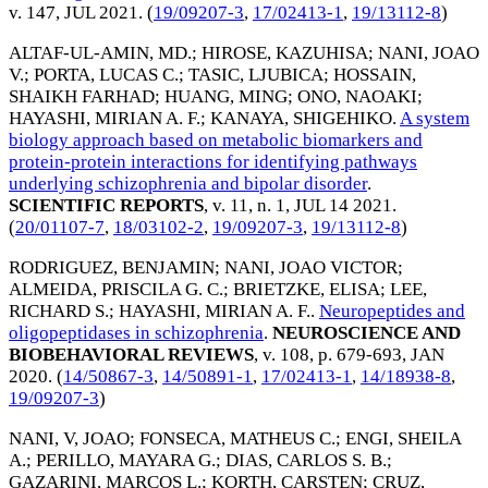
v. 147,
JUL 2021
. (
19/09207-3
,
17/02413-1
,
19/13112-8
)
ALTAF-UL-AMIN, MD.
;
HIROSE, KAZUHISA
;
NANI, JOAO
V.
;
PORTA, LUCAS C.
;
TASIC, LJUBICA
;
HOSSAIN,
SHAIKH FARHAD
;
HUANG, MING
;
ONO, NAOAKI
;
HAYASHI, MIRIAN A. F.
;
KANAYA, SHIGEHIKO
.
A system
biology approach based on metabolic biomarkers and
protein-protein interactions for identifying pathways
underlying schizophrenia and bipolar disorder
.
SCIENTIFIC REPORTS
, v. 11, n. 1,
JUL 14 2021
.
(
20/01107-7
,
18/03102-2
,
19/09207-3
,
19/13112-8
)
RODRIGUEZ, BENJAMIN
;
NANI, JOAO VICTOR
;
ALMEIDA, PRISCILA G. C.
;
BRIETZKE, ELISA
;
LEE,
RICHARD S.
;
HAYASHI, MIRIAN A. F.
.
Neuropeptides and
oligopeptidases in schizophrenia
.
NEUROSCIENCE AND
BIOBEHAVIORAL REVIEWS
, v. 108, p. 679-693,
JAN
2020
. (
14/50867-3
,
14/50891-1
,
17/02413-1
,
14/18938-8
,
19/09207-3
)
NANI, V, JOAO
;
FONSECA, MATHEUS C.
;
ENGI, SHEILA
A.
;
PERILLO, MAYARA G.
;
DIAS, CARLOS S. B.
;
GAZARINI, MARCOS L.
;
KORTH, CARSTEN
;
CRUZ,