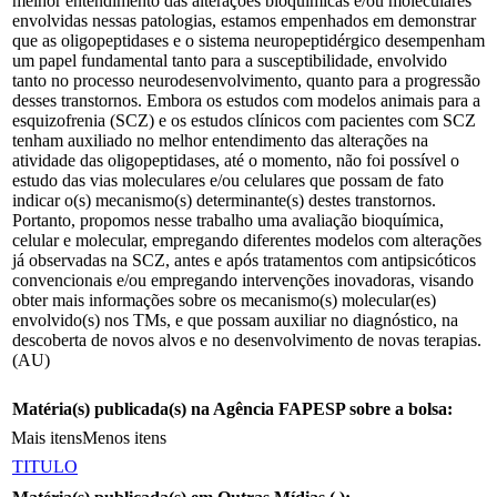
melhor entendimento das alterações bioquímicas e/ou moleculares
envolvidas nessas patologias, estamos empenhados em demonstrar
que as oligopeptidases e o sistema neuropeptidérgico desempenham
um papel fundamental tanto para a susceptibilidade, envolvido
tanto no processo neurodesenvolvimento, quanto para a progressão
desses transtornos. Embora os estudos com modelos animais para a
esquizofrenia (SCZ) e os estudos clínicos com pacientes com SCZ
tenham auxiliado no melhor entendimento das alterações na
atividade das oligopeptidases, até o momento, não foi possível o
estudo das vias moleculares e/ou celulares que possam de fato
indicar o(s) mecanismo(s) determinante(s) destes transtornos.
Portanto, propomos nesse trabalho uma avaliação bioquímica,
celular e molecular, empregando diferentes modelos com alterações
já observadas na SCZ, antes e após tratamentos com antipsicóticos
convencionais e/ou empregando intervenções inovadoras, visando
obter mais informações sobre os mecanismo(s) molecular(es)
envolvido(s) nos TMs, e que possam auxiliar no diagnóstico, na
descoberta de novos alvos e no desenvolvimento de novas terapias.
(AU)
Matéria(s) publicada(s) na Agência FAPESP sobre a bolsa:
Mais itens
Menos itens
TITULO