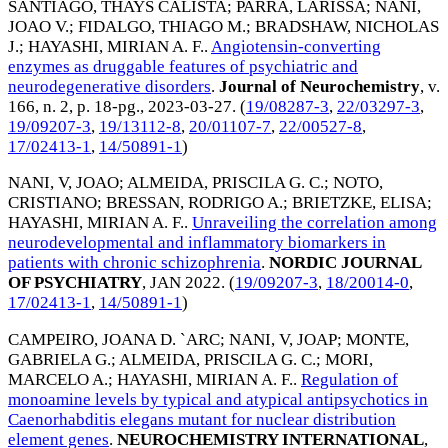
SANTIAGO, THAYS CALISTA
;
PARRA, LARISSA
;
NANI,
JOAO V.
;
FIDALGO, THIAGO M.
;
BRADSHAW, NICHOLAS
J.
;
HAYASHI, MIRIAN A. F.
.
Angiotensin-converting
enzymes as druggable features of psychiatric and
neurodegenerative disorders
.
Journal of Neurochemistry
, v.
166, n. 2, p. 18-pg.,
2023-03-27
. (
19/08287-3
,
22/03297-3
,
19/09207-3
,
19/13112-8
,
20/01107-7
,
22/00527-8
,
17/02413-1
,
14/50891-1
)
NANI, V, JOAO
;
ALMEIDA, PRISCILA G. C.
;
NOTO,
CRISTIANO
;
BRESSAN, RODRIGO A.
;
BRIETZKE, ELISA
;
HAYASHI, MIRIAN A. F.
.
Unraveiling the correlation among
neurodevelopmental and inflammatory biomarkers in
patients with chronic schizophrenia
.
NORDIC JOURNAL
OF PSYCHIATRY
,
JAN 2022
. (
19/09207-3
,
18/20014-0
,
17/02413-1
,
14/50891-1
)
CAMPEIRO, JOANA D. `ARC
;
NANI, V, JOAP
;
MONTE,
GABRIELA G.
;
ALMEIDA, PRISCILA G. C.
;
MORI,
MARCELO A.
;
HAYASHI, MIRIAN A. F.
.
Regulation of
monoamine levels by typical and atypical antipsychotics in
Caenorhabditis elegans mutant for nuclear distribution
element genes
.
NEUROCHEMISTRY INTERNATIONAL
,