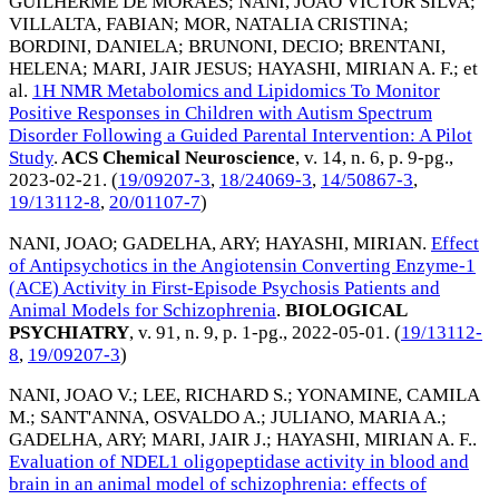
GUILHERME DE MORAES
;
NANI, JOAO VICTOR SILVA
;
VILLALTA, FABIAN
;
MOR, NATALIA CRISTINA
;
BORDINI, DANIELA
;
BRUNONI, DECIO
;
BRENTANI,
HELENA
;
MARI, JAIR JESUS
;
HAYASHI, MIRIAN A. F.
; et
al.
1H NMR Metabolomics and Lipidomics To Monitor
Positive Responses in Children with Autism Spectrum
Disorder Following a Guided Parental Intervention: A Pilot
Study
.
ACS Chemical Neuroscience
, v. 14, n. 6, p. 9-pg.,
2023-02-21
. (
19/09207-3
,
18/24069-3
,
14/50867-3
,
19/13112-8
,
20/01107-7
)
NANI, JOAO
;
GADELHA, ARY
;
HAYASHI, MIRIAN
.
Effect
of Antipsychotics in the Angiotensin Converting Enzyme-1
(ACE) Activity in First-Episode Psychosis Patients and
Animal Models for Schizophrenia
.
BIOLOGICAL
PSYCHIATRY
, v. 91, n. 9, p. 1-pg.,
2022-05-01
. (
19/13112-
8
,
19/09207-3
)
NANI, JOAO V.
;
LEE, RICHARD S.
;
YONAMINE, CAMILA
M.
;
SANT'ANNA, OSVALDO A.
;
JULIANO, MARIA A.
;
GADELHA, ARY
;
MARI, JAIR J.
;
HAYASHI, MIRIAN A. F.
.
Evaluation of NDEL1 oligopeptidase activity in blood and
brain in an animal model of schizophrenia: effects of