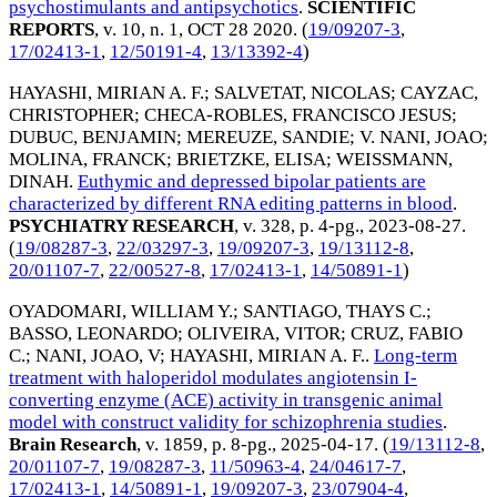
psychostimulants and antipsychotics
.
SCIENTIFIC
REPORTS
, v. 10, n. 1,
OCT 28 2020
. (
19/09207-3
,
17/02413-1
,
12/50191-4
,
13/13392-4
)
HAYASHI, MIRIAN A. F.
;
SALVETAT, NICOLAS
;
CAYZAC,
CHRISTOPHER
;
CHECA-ROBLES, FRANCISCO JESUS
;
DUBUC, BENJAMIN
;
MEREUZE, SANDIE
;
V. NANI, JOAO
;
MOLINA, FRANCK
;
BRIETZKE, ELISA
;
WEISSMANN,
DINAH
.
Euthymic and depressed bipolar patients are
characterized by different RNA editing patterns in blood
.
PSYCHIATRY RESEARCH
, v. 328, p. 4-pg.,
2023-08-27
.
(
19/08287-3
,
22/03297-3
,
19/09207-3
,
19/13112-8
,
20/01107-7
,
22/00527-8
,
17/02413-1
,
14/50891-1
)
OYADOMARI, WILLIAM Y.
;
SANTIAGO, THAYS C.
;
BASSO, LEONARDO
;
OLIVEIRA, VITOR
;
CRUZ, FABIO
C.
;
NANI, JOAO, V
;
HAYASHI, MIRIAN A. F.
.
Long-term
treatment with haloperidol modulates angiotensin I-
converting enzyme (ACE) activity in transgenic animal
model with construct validity for schizophrenia studies
.
Brain Research
, v. 1859, p. 8-pg.,
2025-04-17
. (
19/13112-8
,
20/01107-7
,
19/08287-3
,
11/50963-4
,
24/04617-7
,
17/02413-1
,
14/50891-1
,
19/09207-3
,
23/07904-4
,