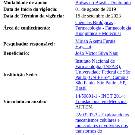
Modalidade de apoio:
Bolsas no Brasil - Doutorado
Data de Início da vigência:
01 de agosto de 2019
Data de Término da vigência:
15 de setembro de 2023
Ciências Biológicas
-
Área de conhecimento:
Farmacologia
-
Farmacologia
Bioquímica e Molecular
Mirian Akemi Furuie
Pesquisador responsável:
Hayashi
Beneficiário:
João Victor Silva Nani
Instituto Nacional de
Farmacologia (INFAR).
Universidade Federal de São
Instituição Sede:
Paulo (UNIFESP). Campus
São Paulo. São Paulo , SP,
Brasil
14/50891-1 - INCT 2014:
Vinculado ao auxílio:
Translacional em Medicina
,
AP.TEM
22/03297-3 - Explorando os
mecanismos celulares e
moleculares envolvidos nos
transtornos do