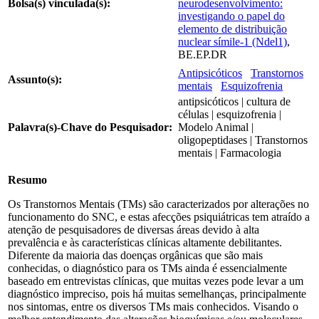
Bolsa(s) vinculada(s):
neurodesenvolvimento:
investigando o papel do
elemento de distribuição
nuclear símile-1 (Ndel1)
,
BE.EP.DR
Antipsicóticos
Transtornos
Assunto(s):
mentais
Esquizofrenia
antipsicóticos | cultura de
células | esquizofrenia |
Palavra(s)-Chave do Pesquisador:
Modelo Animal |
oligopeptidases | Transtornos
mentais | Farmacologia
Resumo
Os Transtornos Mentais (TMs) são caracterizados por alterações no
funcionamento do SNC, e estas afecções psiquiátricas tem atraído a
atenção de pesquisadores de diversas áreas devido à alta
prevalência e às características clínicas altamente debilitantes.
Diferente da maioria das doenças orgânicas que são mais
conhecidas, o diagnóstico para os TMs ainda é essencialmente
baseado em entrevistas clínicas, que muitas vezes pode levar a um
diagnóstico impreciso, pois há muitas semelhanças, principalmente
nos sintomas, entre os diversos TMs mais conhecidos. Visando o