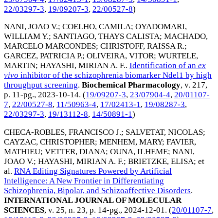
22/03297-3
,
19/09207-3
,
22/00527-8
)
NANI, JOAO V.
;
COELHO, CAMILA
;
OYADOMARI,
WILLIAM Y.
;
SANTIAGO, THAYS CALISTA
;
MACHADO,
MARCELO MARCONDES
;
CHRISTOFF, RAISSA R.
;
GARCEZ, PATRICIA P.
;
OLIVEIRA, VITOR
;
WURTELE,
MARTIN
;
HAYASHI, MIRIAN A. F.
.
Identification of an
ex
vivo
inhibitor of the schizophrenia biomarker Ndel1 by high
throughput screening
.
Biochemical Pharmacology
, v. 217,
p. 11-pg.,
2023-10-14
. (
19/09207-3
,
23/07904-4
,
20/01107-
7
,
22/00527-8
,
11/50963-4
,
17/02413-1
,
19/08287-3
,
22/03297-3
,
19/13112-8
,
14/50891-1
)
CHECA-ROBLES, FRANCISCO J.
;
SALVETAT, NICOLAS
;
CAYZAC, CHRISTOPHER
;
MENHEM, MARY
;
FAVIER,
MATHIEU
;
VETTER, DIANA
;
OUNA, ILHEME
;
NANI,
JOAO V.
;
HAYASHI, MIRIAN A. F.
;
BRIETZKE, ELISA
; et
al.
RNA Editing Signatures Powered by Artificial
Intelligence: A New Frontier in Differentiating
Schizophrenia, Bipolar, and Schizoaffective Disorders
.
INTERNATIONAL JOURNAL OF MOLECULAR
SCIENCES
, v. 25, n. 23, p. 14-pg.,
2024-12-01
. (
20/01107-7
,