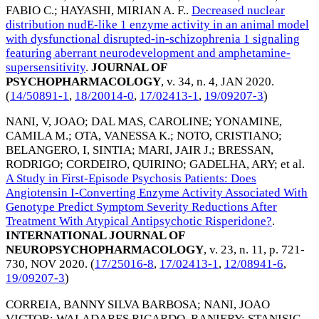
FABIO C.
;
HAYASHI, MIRIAN A. F.
.
Decreased nuclear
distribution nudE-like 1 enzyme activity in an animal model
with dysfunctional disrupted-in-schizophrenia 1 signaling
featuring aberrant neurodevelopment and amphetamine-
supersensitivity
.
JOURNAL OF
PSYCHOPHARMACOLOGY
, v. 34, n. 4,
JAN 2020
.
(
14/50891-1
,
18/20014-0
,
17/02413-1
,
19/09207-3
)
NANI, V, JOAO
;
DAL MAS, CAROLINE
;
YONAMINE,
CAMILA M.
;
OTA, VANESSA K.
;
NOTO, CRISTIANO
;
BELANGERO, I, SINTIA
;
MARI, JAIR J.
;
BRESSAN,
RODRIGO
;
CORDEIRO, QUIRINO
;
GADELHA, ARY
; et al.
A Study in First-Episode Psychosis Patients: Does
Angiotensin I-Converting Enzyme Activity Associated With
Genotype Predict Symptom Severity Reductions After
Treatment With Atypical Antipsychotic Risperidone?
.
INTERNATIONAL JOURNAL OF
NEUROPSYCHOPHARMACOLOGY
, v. 23, n. 11, p. 721-
730,
NOV 2020
. (
17/25016-8
,
17/02413-1
,
12/08941-6
,
19/09207-3
)
CORREIA, BANNY SILVA BARBOSA
;
NANI, JOAO
VICTOR
;
WALADARES RICARDO, RANIERY
;
STANISIC,