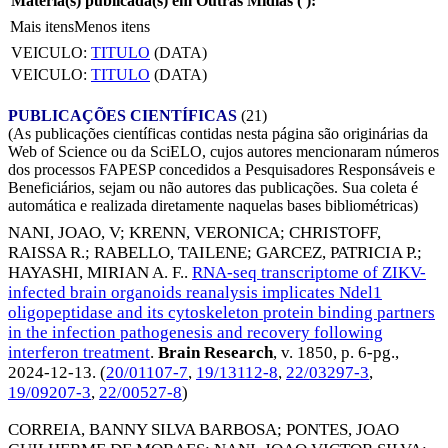
Matéria(s) publicada(s) em Outras Mídias (
):
Mais itens
Menos itens
VEICULO:
TITULO
(DATA)
VEICULO:
TITULO
(DATA)
PUBLICAÇÕES CIENTÍFICAS
(21)
(As publicações científicas contidas nesta página são originárias da
Web of Science ou da SciELO, cujos autores mencionaram números
dos processos FAPESP concedidos a Pesquisadores Responsáveis e
Beneficiários, sejam ou não autores das publicações. Sua coleta é
automática e realizada diretamente naquelas bases bibliométricas)
NANI, JOAO, V
;
KRENN, VERONICA
;
CHRISTOFF,
RAISSA R.
;
RABELLO, TAILENE
;
GARCEZ, PATRICIA P.
;
HAYASHI, MIRIAN A. F.
.
RNA-seq transcriptome of ZIKV-
infected brain organoids reanalysis implicates Ndel1
oligopeptidase and its cytoskeleton protein binding partners
in the infection pathogenesis and recovery following
interferon treatment
.
Brain Research
, v. 1850, p. 6-pg.,
2024-12-13
. (
20/01107-7
,
19/13112-8
,
22/03297-3
,
19/09207-3
,
22/00527-8
)
CORREIA, BANNY SILVA BARBOSA
;
PONTES, JOAO