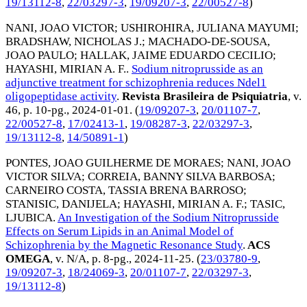
19/13112-8
,
22/03297-3
,
19/09207-3
,
22/00527-8
)
NANI, JOAO VICTOR
;
USHIROHIRA, JULIANA MAYUMI
;
BRADSHAW, NICHOLAS J.
;
MACHADO-DE-SOUSA,
JOAO PAULO
;
HALLAK, JAIME EDUARDO CECILIO
;
HAYASHI, MIRIAN A. F.
.
Sodium nitroprusside as an
adjunctive treatment for schizophrenia reduces Ndel1
oligopeptidase activity
.
Revista Brasileira de Psiquiatria
, v.
46, p. 10-pg.,
2024-01-01
. (
19/09207-3
,
20/01107-7
,
22/00527-8
,
17/02413-1
,
19/08287-3
,
22/03297-3
,
19/13112-8
,
14/50891-1
)
PONTES, JOAO GUILHERME DE MORAES
;
NANI, JOAO
VICTOR SILVA
;
CORREIA, BANNY SILVA BARBOSA
;
CARNEIRO COSTA, TASSIA BRENA BARROSO
;
STANISIC, DANIJELA
;
HAYASHI, MIRIAN A. F.
;
TASIC,
LJUBICA
.
An Investigation of the Sodium Nitroprusside
Effects on Serum Lipids in an Animal Model of
Schizophrenia by the Magnetic Resonance Study
.
ACS
OMEGA
, v. N/A, p. 8-pg.,
2024-11-25
. (
23/03780-9
,
19/09207-3
,
18/24069-3
,
20/01107-7
,
22/03297-3
,
19/13112-8
)