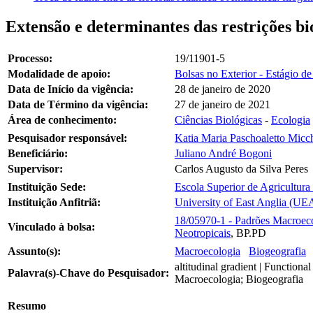
Extensão e determinantes das restrições 
Processo:
19/11901-5
Modalidade de apoio:
Bolsas no Exterior - Estágio d
Data de Início da vigência:
28 de janeiro de 2020
Data de Término da vigência:
27 de janeiro de 2021
Área de conhecimento:
Ciências Biológicas
-
Ecologia
Pesquisador responsável:
Katia Maria Paschoaletto Micch
Beneficiário:
Juliano André Bogoni
Supervisor:
Carlos Augusto da Silva Peres
Instituição Sede:
Escola Superior de Agricultura
Instituição Anfitriã:
University of East Anglia (UEA
18/05970-1 - Padrões Macroeco
Vinculado à bolsa:
Neotropicais
, BP.PD
Assunto(s):
Macroecologia
Biogeografia
altitudinal gradient | Functiona
Palavra(s)-Chave do Pesquisador:
Macroecologia; Biogeografia
Resumo