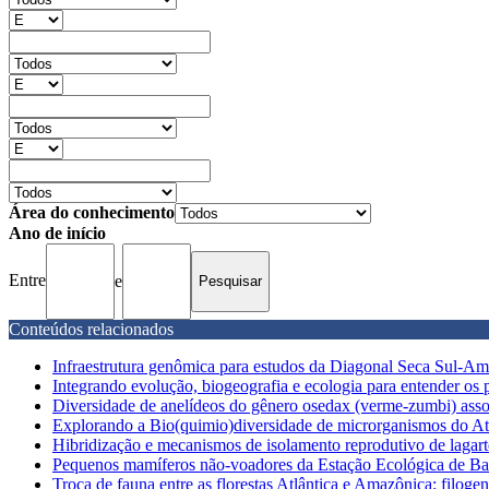
Área do conhecimento
Ano de início
Entre
e
Conteúdos relacionados
Infraestrutura genômica para estudos da Diagonal Seca Sul-Amer
Integrando evolução, biogeografia e ecologia para entender os p
Diversidade de anelídeos do gênero osedax (verme-zumbi) asso
Explorando a Bio(quimio)diversidade de microrganismos do Atlâ
Hibridização e mecanismos de isolamento reprodutivo de lagart
Pequenos mamíferos não-voadores da Estação Ecológica de Bana
Troca de fauna entre as florestas Atlântica e Amazônica: filogeni