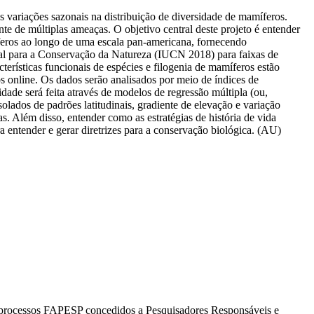
as variações sazonais na distribuição de diversidade de mamíferos.
de múltiplas ameaças. O objetivo central deste projeto é entender
míferos ao longo de uma escala pan-americana, fornecendo
nal para a Conservação da Natureza (IUCN 2018) para faixas de
erísticas funcionais de espécies e filogenia de mamíferos estão
os online. Os dados serão analisados por meio de índices de
idade será feita através de modelos de regressão múltipla (ou,
olados de padrões latitudinais, gradiente de elevação e variação
s. Além disso, entender como as estratégias de história de vida
a entender e gerar diretrizes para a conservação biológica. (AU)
os processos FAPESP concedidos a Pesquisadores Responsáveis e