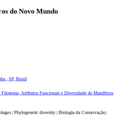
feros do Novo Mundo
a , SP, Brasil
Filogenia, Atributos Funcionais e Diversidade de Mamíferos
emblages | Phylogenetic diversity | Biologia da Conservação;