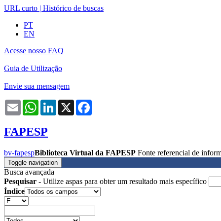
URL curto
|
Histórico de buscas
PT
EN
Acesse nosso FAQ
Guia de Utilização
Envie sua mensagem
Email
WhatsApp
LinkedIn
X
Facebook
FAPESP
bv-fapesp
Biblioteca Virtual da FAPESP
Fonte referencial de info
Toggle navigation
Busca avançada
Pesquisar
- Utilize aspas para obter um resultado mais específico
Índice