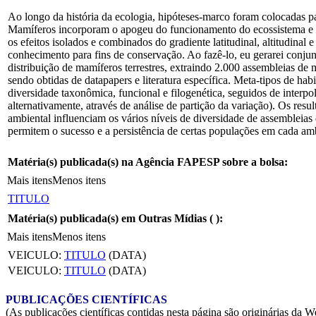
Ao longo da história da ecologia, hipóteses-marco foram colocadas par
Mamíferos incorporam o apogeu do funcionamento do ecossistema e da
os efeitos isolados e combinados do gradiente latitudinal, altitudin
conhecimento para fins de conservação. Ao fazê-lo, eu gerarei conj
distribuição de mamíferos terrestres, extraindo 2.000 assembleias de
sendo obtidas de datapapers e literatura específica. Meta-tipos de ha
diversidade taxonômica, funcional e filogenética, seguidos de interpol
alternativamente, através de análise de partição da variação). Os res
ambiental influenciam os vários níveis de diversidade de assembleias 
permitem o sucesso e a persistência de certas populações em cada ambi
Matéria(s) publicada(s) na Agência FAPESP sobre a bolsa:
Mais itens
Menos itens
TITULO
Matéria(s) publicada(s) em Outras Mídias (
):
Mais itens
Menos itens
VEICULO:
TITULO
(DATA)
VEICULO:
TITULO
(DATA)
PUBLICAÇÕES CIENTÍFICAS
(As publicações científicas contidas nesta página são originárias 