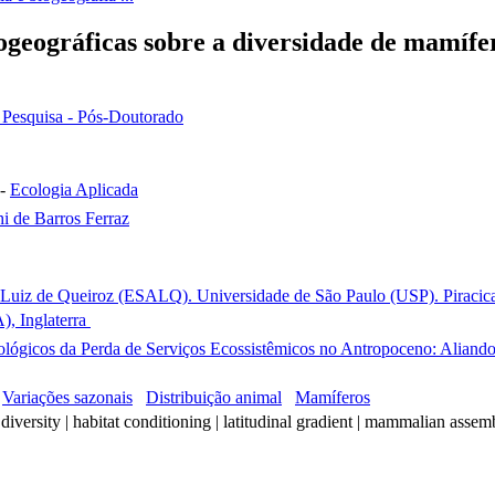
biogeográficas sobre a diversidade de mamí
e Pesquisa - Pós-Doutorado
-
Ecologia Aplicada
i de Barros Ferraz
 Luiz de Queiroz (ESALQ). Universidade de São Paulo (USP). Piracicab
), Inglaterra
lógicos da Perda de Serviços Ecossistêmicos no Antropoceno: Aliando 
Variações sazonais
Distribuição animal
Mamíferos
l diversity | habitat conditioning | latitudinal gradient | mammalian ass