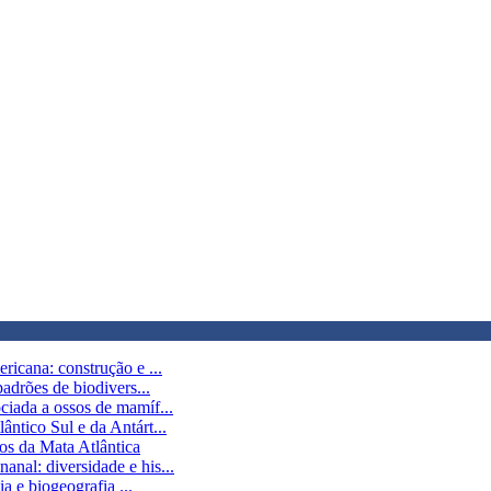
icana: construção e ...
adrões de biodivers...
ciada a ossos de mamíf...
ntico Sul e da Antárt...
os da Mata Atlântica
nal: diversidade e his...
a e biogeografia ...