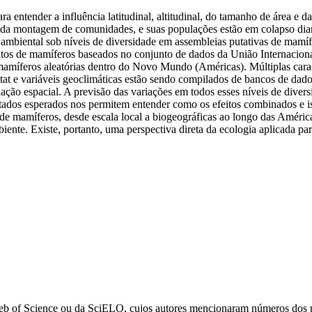
a entender a influência latitudinal, altitudinal, do tamanho de área e d
 montagem de comunidades, e suas populações estão em colapso diante 
al e ambiental sob níveis de diversidade em assembleias putativas de ma
untos de mamíferos baseados no conjunto de dados da União Internacio
 mamíferos aleatórias dentro do Novo Mundo (Américas). Múltiplas caract
bitat e variáveis geoclimáticas estão sendo compilados de bancos de dad
ação espacial. A previsão das variações em todos esses níveis de divers
ultados esperados nos permitem entender como os efeitos combinados e is
de mamíferos, desde escala local a biogeográficas ao longo das América
ente. Existe, portanto, uma perspectiva direta da ecologia aplicada par
da Web of Science ou da SciELO, cujos autores mencionaram números d