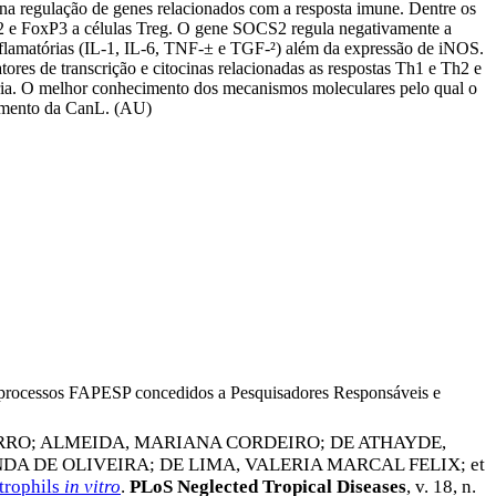
na regulação de genes relacionados com a resposta imune. Dentre os
h2 e FoxP3 a células Treg. O gene SOCS2 regula negativamente a
nflamatórias (IL-1, IL-6, TNF-± e TGF-²) além da expressão de iNOS.
ores de transcrição e citocinas relacionadas as respostas Th1 e Th2 e
ária. O melhor conhecimento dos mecanismos moleculares pelo qual o
atamento da CanL. (AU)
os processos FAPESP concedidos a Pesquisadores Responsáveis e
ERRO
;
ALMEIDA, MARIANA CORDEIRO
;
DE ATHAYDE,
DA DE OLIVEIRA
;
DE LIMA, VALERIA MARCAL FELIX
; et
trophils
in vitro
.
PLoS Neglected Tropical Diseases
, v. 18, n.