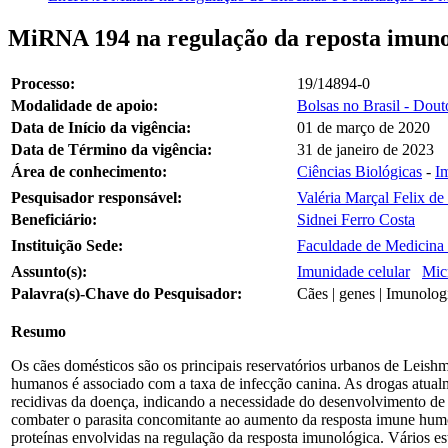
MiRNA 194 na regulação da reposta imunol
Processo:
19/14894-0
Modalidade de apoio:
Bolsas no Brasil - Dou
Data de Início da vigência:
01 de março de 2020
Data de Término da vigência:
31 de janeiro de 2023
Área de conhecimento:
Ciências Biológicas
-
I
Pesquisador responsável:
Valéria Marçal Felix d
Beneficiário:
Sidnei Ferro Costa
Instituição Sede:
Faculdade de Medicina 
Assunto(s):
Imunidade celular
Mi
Palavra(s)-Chave do Pesquisador:
Cães | genes | Imunolog
Resumo
Os cães domésticos são os principais reservatórios urbanos de Leis
humanos é associado com a taxa de infecção canina. As drogas atual
recidivas da doença, indicando a necessidade do desenvolvimento de 
combater o parasita concomitante ao aumento da resposta imune hu
proteínas envolvidas na regulação da resposta imunológica. Vários