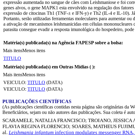
expressão aumentada no sangue de cães com Leishmaniose e foi corre
genes alvos, o gene MAPK1 esta envolvido na regulação dos fatores
expressão de citocinas Th1 (TNF-± e IFN-y) e Th2 (IL-4 e IL-10). J
Portanto, serão utilizadas ferramentas moleculares para aumentar ou d
a ativação de mecanismos leishmanicidas em células mononucleares d
parasita consegue evadir a resposta imunológica do hospedeiro, pode 
Matéria(s) publicada(s) na Agência FAPESP sobre a bolsa:
Mais itens
Menos itens
TITULO
Matéria(s) publicada(s) em Outras Mídias (
):
Mais itens
Menos itens
VEICULO:
TITULO
(DATA)
VEICULO:
TITULO
(DATA)
PUBLICAÇÕES CIENTÍFICAS
(As publicações científicas contidas nesta página são originárias 
Beneficiários, sejam ou não autores das publicações. Sua coleta é aut
SCARAMELE, NATALIA FRANCISCO
;
TROIANO, JESSICA
FLAVIA REGINA FLORENCIO
;
SOARES, MATHEUS FUJIM
al.
Leishmania infantum
infection modulates messenger RNA,