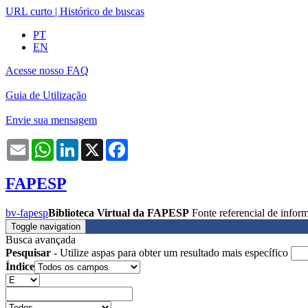
URL curto
|
Histórico de buscas
PT
EN
Acesse nosso FAQ
Guia de Utilização
Envie sua mensagem
Email
WhatsApp
LinkedIn
X
Facebook
FAPESP
bv-fapesp
Biblioteca Virtual da FAPESP
Fonte referencial de info
Toggle navigation
Busca avançada
Pesquisar
- Utilize aspas para obter um resultado mais específico
Índice