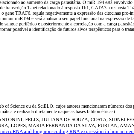
lacionado ao aumento da carga parasitária. O miR-194 está envolvido 
 de transcrição T-bet relacionado à resposta Th1, GATA3 a resposta T
á o gene TRAF6, regula negativamente a expressão das citocinas pro-i
iminuir miR194 e será analisado seu papel funcional na expressão de fat
o sangue periférico e posteriormente a correlação com a carga parasit
tornar possível a identificação de futuros alvos terapêuticos para o tr
da Web of Science ou da SciELO, cujos autores mencionaram números d
omática e realizada diretamente naquelas bases bibliométricas)
 ANTONINI
;
FELIX, JULIANA DE SOUZA
;
COSTA, SIDNEI F
URA
;
LOPES, MARIA FERNANDA DA SILVA
;
FURLAN, AMAN
 microRNA and long non-coding RNA expression in human neu