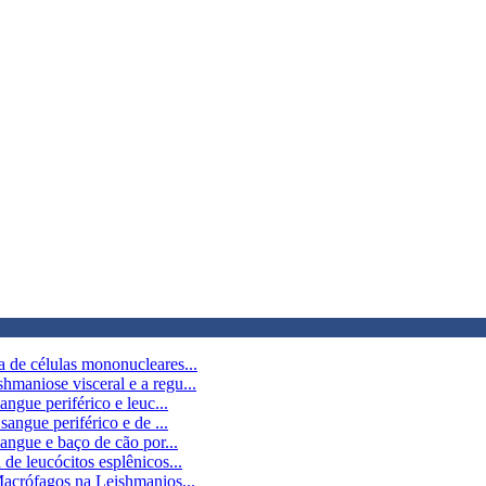
de células mononucleares...
aniose visceral e a regu...
gue periférico e leuc...
ngue periférico e de ...
ngue e baço de cão por...
 leucócitos esplênicos...
acrófagos na Leishmanios...