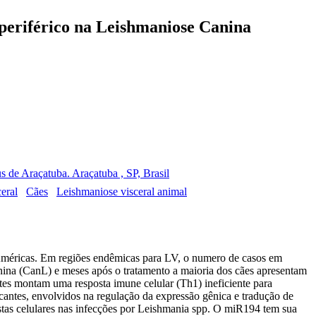
periférico na Leishmaniose Canina
de Araçatuba. Araçatuba , SP, Brasil
eral
Cães
Leishmaniose visceral animal
 Américas. Em regiões endêmicas para LV, o numero de casos em
nina (CanL) e meses após o tratamento a maioria dos cães apresentam
tes montam uma resposta imune celular (Th1) ineficiente para
tes, envolvidos na regulação da expressão gênica e tradução de
tas celulares nas infecções por Leishmania spp. O miR194 tem sua