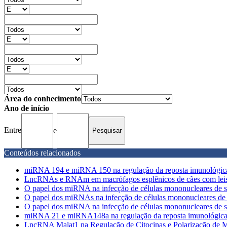
Área do conhecimento
Ano de início
Entre
e
Conteúdos relacionados
miRNA 194 e miRNA 150 na regulação da reposta imunológica 
LncRNAs e RNAm em macrófagos esplênicos de cães com leishm
O papel dos miRNA na infecção de células mononucleares de san
O papel dos miRNAs na infecção de células mononucleares de sa
O papel dos miRNA na infecção de células mononucleares de sa
miRNA 21 e miRNA148a na regulação da reposta imunológica de
LncRNA Malat1 na Regulação de Citocinas e Polarização de M