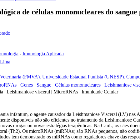
ógica de células mononucleares do sangue 
torado
munologia
-
Imunologia Aplicada
e Lima
Veterinária (FMVA). Universidade Estadual Paulista (UNESP). Campus 
croRNAs
Genes
Sangue
Células mononucleares
Leishmaniose visc
ia | Leishmaniose visceral | MicroRNAs | Imunidade Celular
hmania infantum, o agente causador da Leishmaniose Visceral (LV) nas
mente disponíveis não são eficientes no tratamento da Leishmaniose Ca
novas drogas ou novas estratégias terapêuticas. Na CanL, os cães doen
moral (Th2). Os microRNAs (miRNAs) são RNAs pequenos, não codifican
 estudos tem demonstrado os miRNAs como reguladores chave das respos