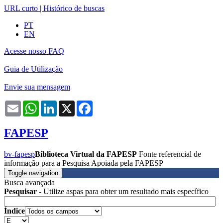
URL curto
|
Histórico de buscas
PT
EN
Acesse nosso FAQ
Guia de Utilização
Envie sua mensagem
Email
WhatsApp
LinkedIn
X
Facebook
FAPESP
bv-fapesp
Biblioteca Virtual da FAPESP
Fonte referencial de
informação para a Pesquisa Apoiada pela FAPESP
Toggle navigation
Busca avançada
Pesquisar
- Utilize aspas para obter um resultado mais específico
Índice