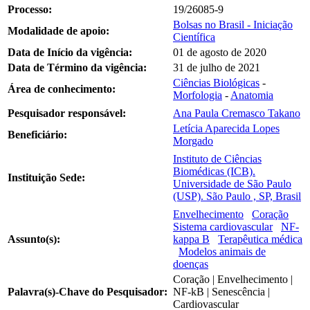
Processo:
19/26085-9
Bolsas no Brasil - Iniciação
Modalidade de apoio:
Científica
Data de Início da vigência:
01 de agosto de 2020
Data de Término da vigência:
31 de julho de 2021
Ciências Biológicas
-
Área de conhecimento:
Morfologia
-
Anatomia
Pesquisador responsável:
Ana Paula Cremasco Takano
Letícia Aparecida Lopes
Beneficiário:
Morgado
Instituto de Ciências
Biomédicas (ICB).
Instituição Sede:
Universidade de São Paulo
(USP). São Paulo , SP, Brasil
Envelhecimento
Coração
Sistema cardiovascular
NF-
Assunto(s):
kappa B
Terapêutica médica
Modelos animais de
doenças
Coração | Envelhecimento |
Palavra(s)-Chave do Pesquisador:
NF-kB | Senescência |
Cardiovascular