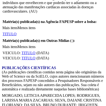
indivíduos que envelhecem e que poderão ter o adiamento ou a
atenuação das manifestações cardíacas associadas às doenças
cardiovasculares. (AU)
Matéria(s) publicada(s) na Agência FAPESP sobre a bolsa:
Mais itens
Menos itens
TITULO
Matéria(s) publicada(s) em Outras Mídias (
):
Mais itens
Menos itens
VEICULO:
TITULO
(DATA)
VEICULO:
TITULO
(DATA)
PUBLICAÇÕES CIENTÍFICAS
(As publicações científicas contidas nesta página são originárias da
Web of Science ou da SciELO, cujos autores mencionaram números
dos processos FAPESP concedidos a Pesquisadores Responsáveis e
Beneficiários, sejam ou não autores das publicações. Sua coleta é
automática e realizada diretamente naquelas bases bibliométricas)
MORGADO, LETICIA APARECIDA LOPES
;
RODRIGUES,
LARISSA MARIA ZACARIAS
;
SILVA, DAIANE CRISTINA
FLORIANO
;
DA SILVA, BRUNO DURANTE
;
IRIGOYEN,